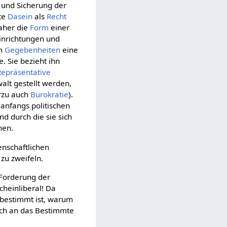
 und Sicherung der
ete
Dasein
als
Recht
 daher die
Form
einer
 Einrichtungen und
en
Gegebenheiten
eine
e. Sie bezieht ihn
Repräsentative
alt gestellt werden,
rzu auch
Bürokratie
).
 anfangs politischen
nd durch die sie sich
nen.
enschaftlichen
zu zweifeln.
 Forderung der
cheinliberal! Da
 bestimmt ist, warum
ich an das Bestimmte