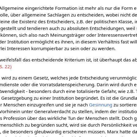
llgemeine eingerichtete Formation ist mehr als nur die Form ei
olle, über allgemeine Sachlagen zu entscheiden, wobei nicht der
eine die Existenz des Entscheiders, z.B. der politischen Klasse, in
 gestellt und tendieren auch zu absoluten Entscheidungen, weil 
 können, sich also nach Meinungsträger oder Interessensvertr
r Institution ermöglicht es ihnen, in diesem Verhältnis fast will
rlei Interessen korrumpierbar zu sein oder zu werden.
Zweifelsfall das entscheidende Kriterium ist, ist überhaupt das 
S. 22)
wird zu einem Gesetz, welches jede Entscheidung verunmöglicht,
imdienste oder die Vorratsdatenspeicherung. Darin wird durch e
endigkeit - besonders durch eine totalisierte Gefahr, wie z.B. 
r Gesetzgebung zu einer Institution begründet. Es ist die Grundl
r Menschen einzugreifen und sie je nach
Gesinnung
zu sortiere
orhinein unter Generalverdacht zu stellen, indem der institutio
als Profession über das wirkliche Tun der Menschen stellt. Doch 
menschlich zu begründen sucht, wird sie durch Persönlichkeit ve
e, die besonders gleubwürdig erscheinen müssen. Marx hatte da