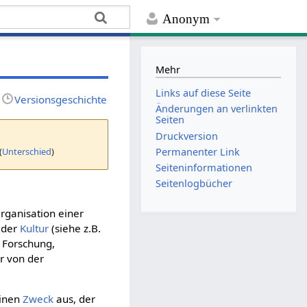
Anonym
Mehr
Links auf diese Seite
Versionsgeschichte
Änderungen an verlinkten
Seiten
Druckversion
(
Unterschied
)
Permanenter Link
Seiten­­informationen
Seitenlogbücher
rganisation einer
 der
Kultur
(siehe z.B.
 Forschung,
r von der
einen
Zweck
aus, der