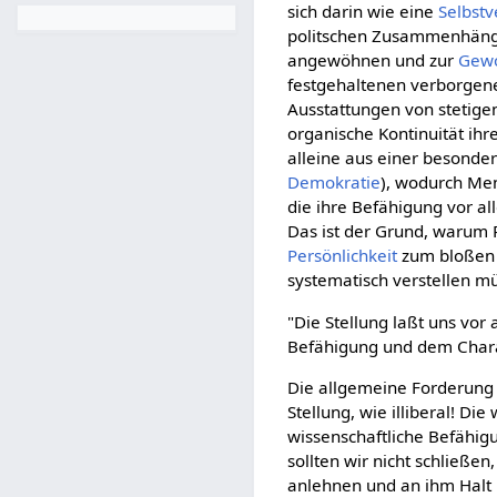
sich darin wie eine
Selbstv
politschen Zusammenhänge
angewöhnen und zur
Gewo
festgehaltenen verborge
Ausstattungen von stetige
organische Kontinuität ihr
alleine aus einer besonde
Demokratie
), wodurch Men
die ihre Befähigung vor a
Das ist der Grund, warum Po
Persönlichkeit
zum bloßen Fu
systematisch verstellen mü
"Die Stellung laßt uns vor
Befähigung und dem Charak
Die allgemeine Forderung 
Stellung, wie illiberal! D
wissenschaftliche Befähig
sollten wir nicht schließ
anlehnen und an ihm Halt 