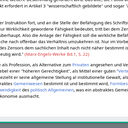
ikt erfordert in Artikel 3 "wissenschaftlich gebildete" und sogar 
er Instruktion fort, und an die Stelle der Befähigung des Schriftst
ur Wirklichkeit gewordene Fähigkeit bedeutet, tritt bei dem Ze
überhaupt. Also die Anlage der Fähigkeit soll die wirkliche Bef
ache nach offenbar das Verhältnis umzukehren ist. Nur im Vor
 des Zensors dem sachlichen Inhalt nach nicht näher bestimmt is
eutig wird."
(Marx-Engels-Werke Bd.1, S. 22)
e als Profession, als Alternative zum
Privaten
angesehen und Ver
ebel einer "höheren Gerechtigkeit", als Mittel einer guten "
Vert
zieht er seine allgemeine Stellung al institutionelle Gewalt, al
traktes
Gemeinwesen
bestimmt ist und bestimmt wird,
Formbes
wendigkeit
des
politisch
Allgemeinen
, was ein abstraktes Geme
Ökonomie ausmacht.