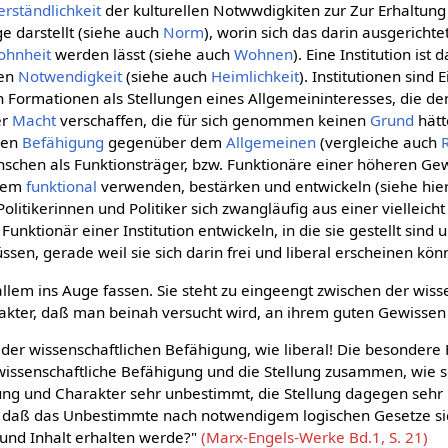
erständlichkeit
der kulturellen Notwwdigkiten zur Zur Erhaltung
 darstellt (siehe auch
Norm
), worin sich das darin ausgericht
hnheit
werden lässt (siehe auch
Wohnen
). Eine Institution ist
nen
Notwendigkeit
(siehe auch
Heimlichkeit
). Institutionen sind
n Formationen als Stellungen eines Allgemeininteresses, die d
er
Macht
verschaffen, die für sich genommen keinen
Grund
hätt
ren
Befähigung
gegenüber dem
Allgemeinen
(vergleiche auch
schen als Funktionsträger, bzw. Funktionäre einer höheren Gew
llem
funktional
verwenden, bestärken und entwickeln (siehe hie
litikerinnen und Politiker sich zwangläufig aus einer vielleicht
nktionär einer Institution entwickeln, in die sie gestellt sind u
ssen, gerade weil sie sich darin frei und liberal erscheinen kön
 allem ins Auge fassen. Sie steht zu eingeengt zwischen der wiss
ter, daß man beinah versucht wird, an ihrem guten Gewissen 
der wissenschaftlichen Befähigung, wie liberal! Die besondere
ie wissenschaftliche Befähigung und die Stellung zusammen, wie s
ung und Charakter sehr unbestimmt, die Stellung dagegen sehr
en, daß das Unbestimmte nach notwendigem logischen Gesetze s
und Inhalt erhalten werde?"
(Marx-Engels-Werke Bd.1, S. 21)