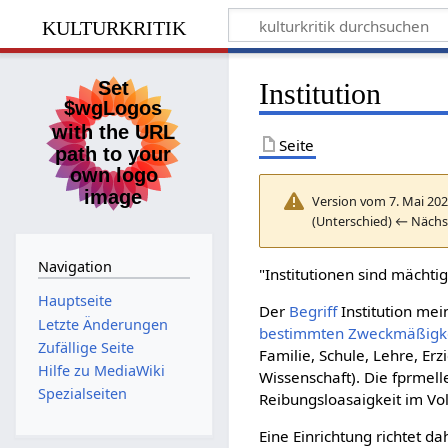
kulturkritik
Institution
Seite
Version vom 7. Mai 202
(Unterschied) ← Nächs
Navigation
"Institutionen sind mächti
Hauptseite
Der
Begriff
Institution mei
Letzte Änderungen
bestimmten
Zweckmäßigk
Zufällige Seite
Familie, Schule, Lehre, 
Hilfe zu MediaWiki
Wissenschaft). Die fprmell
Spezialseiten
Reibungsloasaigkeit im Vol
Eine Einrichtung richtet 