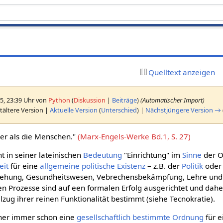
Quelltext anzeigen
5, 23:39 Uhr von
Python
(
Diskussion
|
Beiträge
)
(Automatischer Import)
tältere Version |
Aktuelle Version
(
Unterschied
) |
Nächstjüngere Version →
ger als die Menschen."
(Marx-Engels-Werke Bd.1, S. 27)
nt in seiner lateinischen
Bedeutung
"Einrichtung" im
Sinne
der O
eit
für eine
allgemeine
politische
Existenz
– z.B. der
Politik
oder
Erziehung, Gesundheitswesen, Vebrechensbekämpfung, Lehre und
en Prozesse sind auf een formalen Erfolg ausgerichtet und dahe
lzug ihrer reinen Funktionalität bestimmt (siehe Tecnokratie).
daher immer schon eine
gesellschaftlich
bestimmte
Ordnung
für 