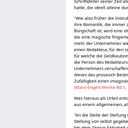
Schriftsteller seiner Zeit 
hatte, die ideell alleine d
"Wie also früher die Instru
ihre Romantik, die immer z
Bürgschaft ist, wird eine i
die eine magische fingier
mehr der Unternehmer wähl
einen Redakteur, für den si
für welche die Geldkaution
die Person des Redakteurs.
Unternehmers verschaffen so
dieses das prosaisch Best
Zufälligkeit einen imaginä
(Marx-Engels-Werke Bd.1, 
Was hieraus als Urteil ent
aus einem allgemeinen, al
"An die Stelle der Stellung
Stellung von selbst gegebe
bei dem Zensor Fähigkeit 