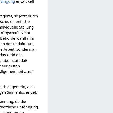
dingung
entwickelt
 gerät, so jetzt durch
sche, eigentliche
ndividuelle Stellung,
Bürgschaft. Nicht
e Behörde wählt ihm
iten des Redakteurs,
ie Arbeit, sondern an
 das Geld des
; aber statt daß
r äußersten
Allgemeinheit aus."
sich allgemein, also
gen Sinn entscheidet:
esinnung, da die
chaftliche Befähigung,
k ausgenommen,