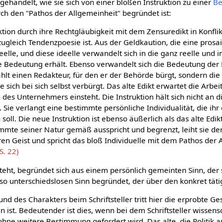
abgehandelt, wie sie sich von einer bloßen Instruktion zu einer
Be
urch den "Pathos der Allgemeinheit" begründet ist:
ktion durch ihre Rechtgläubigkeit mit dem Zensuredikt in Konflikt
ugleich Tendenzpoesie ist. Aus der Geldkaution, die eine prosai
deelle, und diese ideelle verwandelt sich in die ganz reelle und i
te Bedeutung erhält. Ebenso verwandelt sich die Bedeutung der 
t einen Redakteur, für den er der Behörde bürgt, sondern di
e sich bei sich selbst verbürgt. Das alte Edikt erwartet die Arbe
 des Unternehmers einsteht. Die Instruktion hält sich nicht an d
 Sie verlangt eine bestimmte persönliche Individualität, die ihr
ll. Die neue Instruktion ist ebenso äußerlich als das alte Edikt
immte seiner Natur gemäß ausspricht und begrenzt, leiht sie de
ren Geist und spricht das bloß Individuelle mit dem Pathos der 
S. 22)
steht, begründet sich aus einem persönlich gemeinten Sinn, der 
so unterschiedslosen Sinn begründet, der über den konkret täti
 und des Charakters beim Schriftsteller tritt hier die erprobte G
n ist. Bedeutender ist dies, wenn bei dem Schriftsteller wissens
ohne weitere Bestimmung gefordert wird. Das alte, die Politi