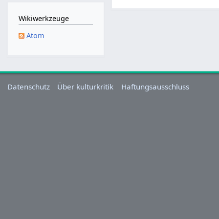
M
a
Wikiwerkzeuge
i
Atom
2
0
2
5
Datenschutz
Über kulturkritik
Haftungsausschluss