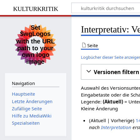
kulturkritik
Interpretativ: 
Seite
Logbücher dieser Seite anzeige
Versionen filtern
Navigation
Auswahl des Versionsunter
Hauptseite
Eingabetaste oder die Sch
Letzte Änderungen
Legende:
(Aktuell)
= Unter
Kleine Änderung
Zufällige Seite
Hilfe zu MediaWiki
Aktuell
Vorherige
1
Spezialseiten
nach
Interpretation
erst
8
.