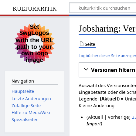
kulturkritik
Jobsharing: Ver
Seite
Logbücher dieser Seite anzeige
Versionen filtern
Navigation
Auswahl des Versionsunter
Hauptseite
Eingabetaste oder die Sch
Letzte Änderungen
Legende:
(Aktuell)
= Unter
Kleine Änderung
Zufällige Seite
Hilfe zu MediaWiki
Aktuell
Vorherige
2
Spezialseiten
Import
7
.