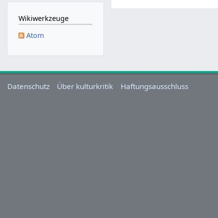
M
a
Wikiwerkzeuge
i
Atom
2
0
2
5
Datenschutz
Über kulturkritik
Haftungsausschluss