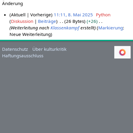
Änderung
Aktuell
Vorherige
11:11, 8. Mai 2025
Python
Diskussion
Beiträge
26 Bytes
+26
8
Weiterleitung nach
Klassenkampf
erstellt
Markierung
:
.
Neue Weiterleitung
M
a
i
Datenschutz
Über kulturkritik
Haftungsausschluss
2
0
2
5