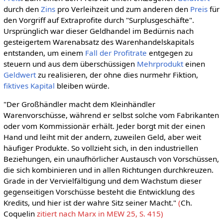
durch den
Zins
pro Verleihzeit und zum anderen den
Preis
für
den Vorgriff auf Extraprofite durch "Surplusgeschäfte".
Ursprünglich war dieser Geldhandel im Bedürnis nach
gesteigertem Warenabsatz des Warenhandelskapitals
entstanden, um einem
Fall der Profitrate
entgegen zu
steuern und aus dem überschüssigen
Mehrprodukt
einen
Geldwert
zu realisieren, der ohne dies nurmehr Fiktion,
fiktives Kapital
bleiben würde.
"Der Großhändler macht dem Kleinhändler
Warenvorschüsse, während er selbst solche vom Fabrikanten
oder vom Kommissionär erhält. Jeder borgt mit der einen
Hand und leiht mit der andern, zuweilen Geld, aber weit
häufiger Produkte. So vollzieht sich, in den industriellen
Beziehungen, ein unaufhörlicher Austausch von Vorschüssen,
die sich kombinieren und in allen Richtungen durchkreuzen.
Grade in der Vervielfältigung und dem Wachstum dieser
gegenseitigen Vorschüsse besteht die Entwicklung des
Kredits, und hier ist der wahre Sitz seiner Macht."
(
Ch.
Coquelin
zitiert nach Marx in MEW 25, S. 415)