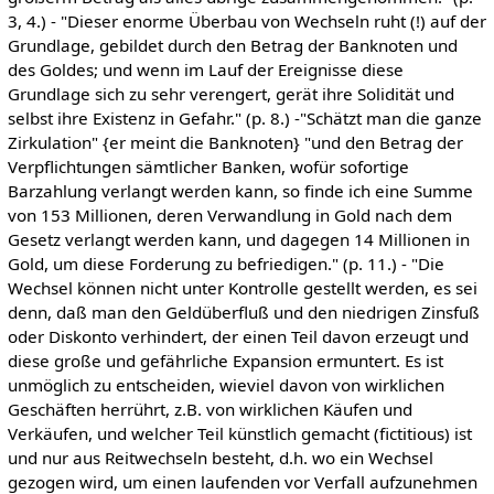
3, 4.) - "Dieser enorme Überbau von Wechseln ruht (!) auf der
Grundlage, gebildet durch den Betrag der Banknoten und
des Goldes; und wenn im Lauf der Ereignisse diese
Grundlage sich zu sehr verengert, gerät ihre Solidität und
selbst ihre Existenz in Gefahr." (p. 8.) -"Schätzt man die ganze
Zirkulation" {er meint die Banknoten} "und den Betrag der
Verpflichtungen sämtlicher Banken, wofür sofortige
Barzahlung verlangt werden kann, so finde ich eine Summe
von 153 Millionen, deren Verwandlung in Gold nach dem
Gesetz verlangt werden kann, und dagegen 14 Millionen in
Gold, um diese Forderung zu befriedigen." (p. 11.) - "Die
Wechsel können nicht unter Kontrolle gestellt werden, es sei
denn, daß man den Geldüberfluß und den niedrigen Zinsfuß
oder Diskonto verhindert, der einen Teil davon erzeugt und
diese große und gefährliche Expansion ermuntert. Es ist
unmöglich zu entscheiden, wieviel davon von wirklichen
Geschäften herrührt, z.B. von wirklichen Käufen und
Verkäufen, und welcher Teil künstlich gemacht (fictitious) ist
und nur aus Reitwechseln besteht, d.h. wo ein Wechsel
gezogen wird, um einen laufenden vor Verfall aufzunehmen