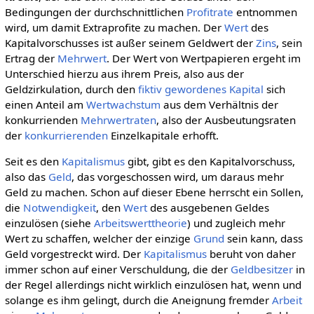
Bedingungen der durchschnittlichen
Profitrate
entnommen
wird, um damit Extraprofite zu machen. Der
Wert
des
Kapitalvorschusses ist außer seinem Geldwert der
Zins
, sein
Ertrag der
Mehrwert
. Der Wert von Wertpapieren ergeht im
Unterschied hierzu aus ihrem Preis, also aus der
Geldzirkulation, durch den
fiktiv gewordenes Kapital
sich
einen Anteil am
Wertwachstum
aus dem Verhältnis der
konkurrienden
Mehrwertraten
, also der Ausbeutungsraten
der
konkurrierenden
Einzelkapitale erhofft.
Seit es den
Kapitalismus
gibt, gibt es den Kapitalvorschuss,
also das
Geld
, das vorgeschossen wird, um daraus mehr
Geld zu machen. Schon auf dieser Ebene herrscht ein Sollen,
die
Notwendigkeit
, den
Wert
des ausgebenen Geldes
einzulösen (siehe
Arbeitswerttheorie
) und zugleich mehr
Wert zu schaffen, welcher der einzige
Grund
sein kann, dass
Geld vorgestreckt wird. Der
Kapitalismus
beruht von daher
immer schon auf einer Verschuldung, die der
Geldbesitzer
in
der Regel allerdings nicht wirklich einzulösen hat, wenn und
solange es ihm gelingt, durch die Aneignung fremder
Arbeit