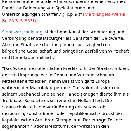
Personen auf eine andere hinaus, indem sie einen enormen
Fonds zur Belohnung von Spekulationen und
Unterschlagungen schaffen." (l.c.p. 9.)"
(Marx-Engels-Werke
Bd.26.3, S. 303f)
Staatsverschuldung
ist die hohe Kunst der Kreditierung und
Verbürgung der Staatsbürgrer als Garanten der Geldwerte.
Aber die Staatsverschuldung feudalisiert zugleich die
bürgerliche Gesellschaft und bringt den Zerfall von Wirtschaft
und Demokratie mit sich.
"Das System des öffentlichen Kredits, d.h. der Staatsschulden,
dessen Ursprünge wir in Genua und Venedig schon im
Mittelalter entdecken, nahm Besitz von ganz Europa
während der Manufakturperiode. Das Kolonialsystem mit
seinem Seehandel und seinen Handelskriegen diente ihm als
Treibhaus. So setzte es sich zuerst in Holland fest. Die
Staatsschuld, d.h. die Veräußerung des Staats - ob
despotisch, konstitutionell oder republikanisch - drückt der
kapitalistischen Ära ihren Stempel auf. Der einzige Teil des
sogenannten Nationalreichtums, der wirklich in den