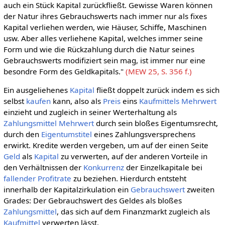
auch ein Stück Kapital zurückfließt. Gewisse Waren können
der Natur ihres Gebrauchswerts nach immer nur als fixes
Kapital verliehen werden, wie Häuser, Schiffe, Maschinen
usw. Aber alles verliehene Kapital, welches immer seine
Form und wie die Rückzahlung durch die Natur seines
Gebrauchswerts modifiziert sein mag, ist immer nur eine
besondre Form des Geldkapitals."
(MEW 25, S. 356 f.)
Ein ausgeliehenes
Kapital
fließt doppelt zurück indem es sich
selbst
kaufen
kann, also als
Preis
eins
Kaufmittels
Mehrwert
einzieht und zugleich in seiner Werterhaltung als
Zahlungsmittel
Mehrwert
durch sein bloßes Eigentumsrecht,
durch den
Eigentumstitel
eines Zahlungsversprechens
erwirkt. Kredite werden vergeben, um auf der einen Seite
Geld
als
Kapital
zu verwerten, auf der anderen Vorteile in
den Verhältnissen der
Konkurrenz
der Einzelkapitale bei
fallender Profitrate
zu beziehen. Hierdurch entsteht
innerhalb der Kapitalzirkulation ein
Gebrauchswert
zweiten
Grades: Der Gebrauchswert des Geldes als bloßes
Zahlungsmittel
, das sich auf dem Finanzmarkt zugleich als
Kaufmittel
verwerten lässt.