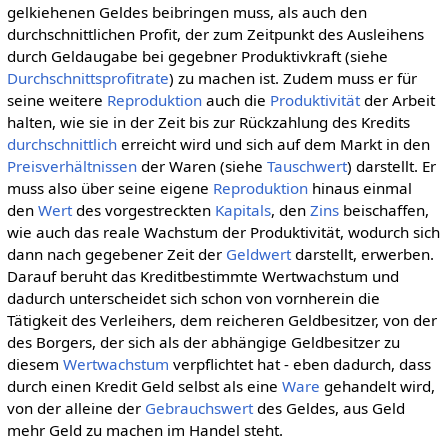
gelkiehenen Geldes beibringen muss, als auch den
durchschnittlichen Profit, der zum Zeitpunkt des Ausleihens
durch Geldaugabe bei gegebner Produktivkraft (siehe
Durchschnittsprofitrate
) zu machen ist. Zudem muss er für
seine weitere
Reproduktion
auch die
Produktivität
der Arbeit
halten, wie sie in der Zeit bis zur Rückzahlung des Kredits
durchschnittlich
erreicht wird und sich auf dem Markt in den
Preisverhältnissen
der Waren (siehe
Tauschwert
) darstellt. Er
muss also über seine eigene
Reproduktion
hinaus einmal
den
Wert
des vorgestreckten
Kapitals
, den
Zins
beischaffen,
wie auch das reale Wachstum der Produktivität, wodurch sich
dann nach gegebener Zeit der
Geldwert
darstellt, erwerben.
Darauf beruht das Kreditbestimmte Wertwachstum und
dadurch unterscheidet sich schon von vornherein die
Tätigkeit des Verleihers, dem reicheren Geldbesitzer, von der
des Borgers, der sich als der abhängige Geldbesitzer zu
diesem
Wertwachstum
verpflichtet hat - eben dadurch, dass
durch einen Kredit Geld selbst als eine
Ware
gehandelt wird,
von der alleine der
Gebrauchswert
des Geldes, aus Geld
mehr Geld zu machen im Handel steht.