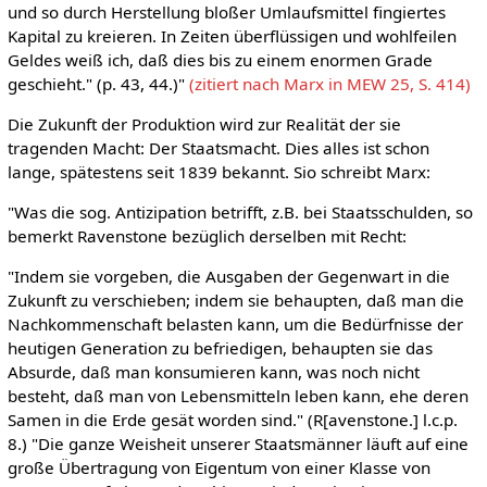
und so durch Herstellung bloßer Umlaufsmittel fingiertes
Kapital zu kreieren. In Zeiten überflüssigen und wohlfeilen
Geldes weiß ich, daß dies bis zu einem enormen Grade
geschieht." (p. 43, 44.)"
(zitiert nach Marx in MEW 25, S. 414)
Die Zukunft der Produktion wird zur Realität der sie
tragenden Macht: Der Staatsmacht. Dies alles ist schon
lange, spätestens seit 1839 bekannt. Sio schreibt Marx:
"Was die sog. Antizipation betrifft, z.B. bei Staatsschulden, so
bemerkt Ravenstone bezüglich derselben mit Recht:
"Indem sie vorgeben, die Ausgaben der Gegenwart in die
Zukunft zu verschieben; indem sie behaupten, daß man die
Nachkommenschaft belasten kann, um die Bedürfnisse der
heutigen Generation zu befriedigen, behaupten sie das
Absurde, daß man konsumieren kann, was noch nicht
besteht, daß man von Lebensmitteln leben kann, ehe deren
Samen in die Erde gesät worden sind." (R[avenstone.] l.c.p.
8.) "Die ganze Weisheit unserer Staatsmänner läuft auf eine
große Übertragung von Eigentum von einer Klasse von