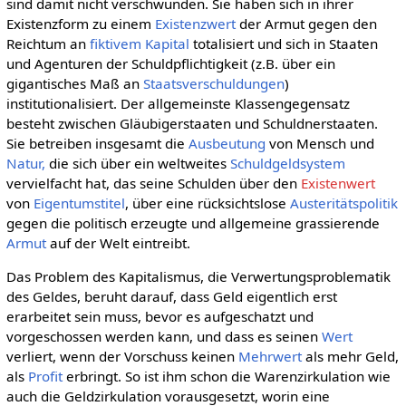
sind damit nicht verschwunden. Sie haben sich in ihrer
Existenzform zu einem
Existenzwert
der Armut gegen den
Reichtum an
fiktivem Kapital
totalisiert und sich in Staaten
und Agenturen der Schuldpflichtigkeit (z.B. über ein
gigantisches Maß an
Staatsverschuldungen
)
institutionalisiert. Der allgemeinste Klassengegensatz
besteht zwischen Gläubigerstaaten und Schuldnerstaaten.
Sie betreiben insgesamt die
Ausbeutung
von Mensch und
Natur,
die sich über ein weltweites
Schuldgeldsystem
vervielfacht hat, das seine Schulden über den
Existenwert
von
Eigentumstitel
, über eine rücksichtslose
Austeritätspolitik
gegen die politisch erzeugte und allgemeine grassierende
Armut
auf der Welt eintreibt.
Das Problem des Kapitalismus, die Verwertungsproblematik
des Geldes, beruht darauf, dass Geld eigentlich erst
erarbeitet sein muss, bevor es aufgeschatzt und
vorgeschossen werden kann, und dass es seinen
Wert
verliert, wenn der Vorschuss keinen
Mehrwert
als mehr Geld,
als
Profit
erbringt. So ist ihm schon die Warenzirkulation wie
auch die Geldzirkulation vorausgesetzt, worin eine