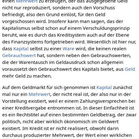
einen
Mehrwert
zu erzeugen, der das ausgegebene Geld
nicht nur reproduziert, sondern auch den Vorschuss
befriedigt, also den Grund einlöst, für den Geld
vorgeschossen wird. Insofenr kann man sagen, das der
Kapitalismus selbst schon auf einem Verschuldungsprinzip
beruht, wie es durch das Kreditsystem auch auf der Ebene
des Finanzsystems fortgetrieben wird. Wesentlich ist hier nur,
dass
Kapital
selbst zu einer
Ware
wird, die keinen realen
Gebrauchswert
hat, sondern neben den Gebrauchswerten,
die der Warentausch im Geldausdruck schon allgemein
voraussetzt den Gebrauchswert des Kapitals bietet, aus
Geld
mehr Geld zu machen.
Auf dem Geldmarkt für sich genommen ist
Kapital
zunächst
mal nur ein
Mehrwert
, der nicht real ist, der also nur in der
Vorstellung existiert, weil er einem Zahlungsversprechen bei
einer Kreditvergabe entnommen ist. In dieser Einfachheit ist
es ein Rechtstitel auf einen bestimmten Geldbetrag, der zwar
politisch, nicht aber wirklich ökonomisch im Geldwert
existiert. Im Kredit ist er nicht realisiert, obwohl darin
durchaus produzierter Mehrwert, der Wert einer wirklichen