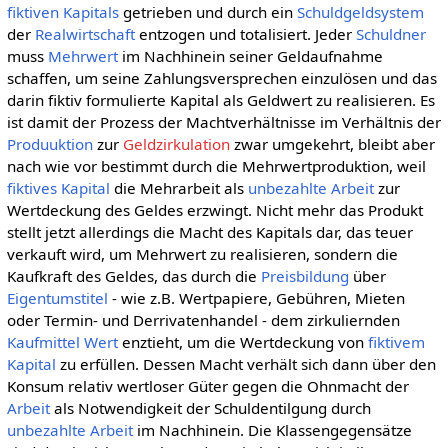
fiktiven Kapitals
getrieben und durch ein
Schuldgeldsystem
der
Realwirtschaft
entzogen und totalisiert. Jeder
Schuldner
muss
Mehrwert
im Nachhinein seiner Geldaufnahme
schaffen, um seine Zahlungsversprechen einzulösen und das
darin fiktiv formulierte Kapital als Geldwert zu realisieren. Es
ist damit der Prozess der Machtverhältnisse im Verhältnis der
Produuktion
zur
Geldzirkulation
zwar umgekehrt, bleibt aber
nach wie vor bestimmt durch die Mehrwertproduktion, weil
fiktives Kapital
die Mehrarbeit als
unbezahlte Arbeit
zur
Wertdeckung des Geldes erzwingt. Nicht mehr das Produkt
stellt jetzt allerdings die Macht des Kapitals dar, das teuer
verkauft wird, um Mehrwert zu realisieren, sondern die
Kaufkraft des Geldes, das durch die
Preisbildung
über
Eigentumstitel
- wie z.B. Wertpapiere, Gebühren, Mieten
oder Termin- und Derrivatenhandel - dem zirkuliernden
Kaufmittel
Wert
enztieht, um die Wertdeckung von
fiktivem
Kapital
zu erfüllen. Dessen Macht verhält sich dann über den
Konsum relativ wertloser Güter gegen die Ohnmacht der
Arbeit
als Notwendigkeit der Schuldentilgung durch
unbezahlte Arbeit
im Nachhinein. Die Klassengegensätze