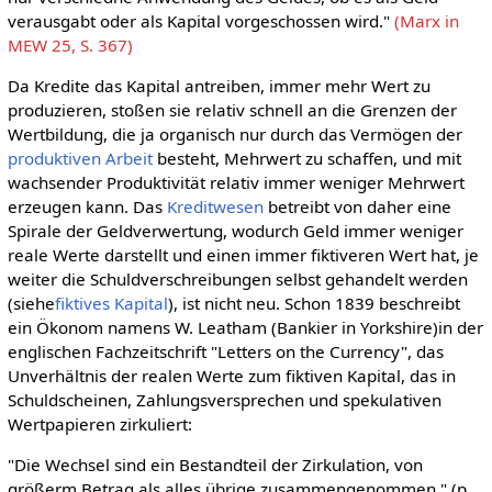
verausgabt oder als Kapital vorgeschossen wird."
(Marx in
MEW 25, S. 367)
Da Kredite das Kapital antreiben, immer mehr Wert zu
produzieren, stoßen sie relativ schnell an die Grenzen der
Wertbildung, die ja organisch nur durch das Vermögen der
produktiven Arbeit
besteht, Mehrwert zu schaffen, und mit
wachsender Produktivität relativ immer weniger Mehrwert
erzeugen kann. Das
Kreditwesen
betreibt von daher eine
Spirale der Geldverwertung, wodurch Geld immer weniger
reale Werte darstellt und einen immer fiktiveren Wert hat, je
weiter die Schuldverschreibungen selbst gehandelt werden
(siehe
fiktives Kapital
), ist nicht neu. Schon 1839 beschreibt
ein Ökonom namens W. Leatham (Bankier in Yorkshire)in der
englischen Fachzeitschrift "Letters on the Currency", das
Unverhältnis der realen Werte zum fiktiven Kapital, das in
Schuldscheinen, Zahlungsversprechen und spekulativen
Wertpapieren zirkuliert:
"Die Wechsel sind ein Bestandteil der Zirkulation, von
größerm Betrag als alles übrige zusammengenommen." (p.