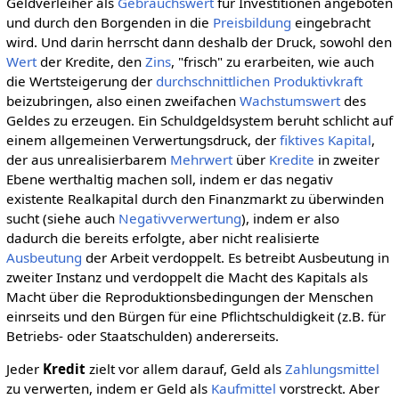
Geldverleiher als
Gebrauchswert
für Investitionen angeboten
und durch den Borgenden in die
Preisbildung
eingebracht
wird. Und darin herrscht dann deshalb der Druck, sowohl den
Wert
der Kredite, den
Zins
, "frisch" zu erarbeiten, wie auch
die Wertsteigerung der
durchschnittlichen
Produktivkraft
beizubringen, also einen zweifachen
Wachstumswert
des
Geldes zu erzeugen. Ein Schuldgeldsystem beruht schlicht auf
einem allgemeinen Verwertungsdruck, der
fiktives Kapital
,
der aus unrealisierbarem
Mehrwert
über
Kredite
in zweiter
Ebene werthaltig machen soll, indem er das negativ
existente Realkapital durch den Finanzmarkt zu überwinden
sucht (siehe auch
Negativverwertung
), indem er also
dadurch die bereits erfolgte, aber nicht realisierte
Ausbeutung
der Arbeit verdoppelt. Es betreibt Ausbeutung in
zweiter Instanz und verdoppelt die Macht des Kapitals als
Macht über die Reproduktionsbedingungen der Menschen
einrseits und den Bürgen für eine Pflichtschuldigkeit (z.B. für
Betriebs- oder Staatschulden) andererseits.
Jeder
Kredit
zielt vor allem darauf, Geld als
Zahlungsmittel
zu verwerten, indem er Geld als
Kaufmittel
vorstreckt. Aber