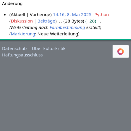
Änderung
Aktuell
Vorherige
14:16, 8. Mai 2025
Python
Diskussion
Beiträge
28 Bytes
+28
8
Weiterleitung nach
Formbestimmung
erstellt
.
Markierung
:
Neue Weiterleitung
M
a
i
Datenschutz
Über kulturkritik
Haftungsausschluss
2
0
2
5