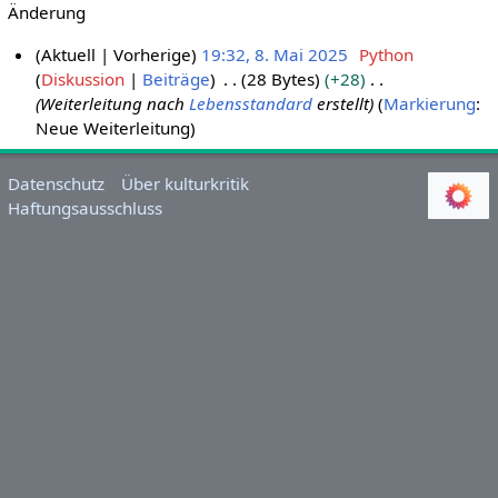
Änderung
Aktuell
Vorherige
19:32, 8. Mai 2025
Python
Diskussion
Beiträge
28 Bytes
+28
8
Weiterleitung nach
Lebensstandard
erstellt
Markierung
:
.
Neue Weiterleitung
M
a
i
Datenschutz
Über kulturkritik
Haftungsausschluss
2
0
2
5