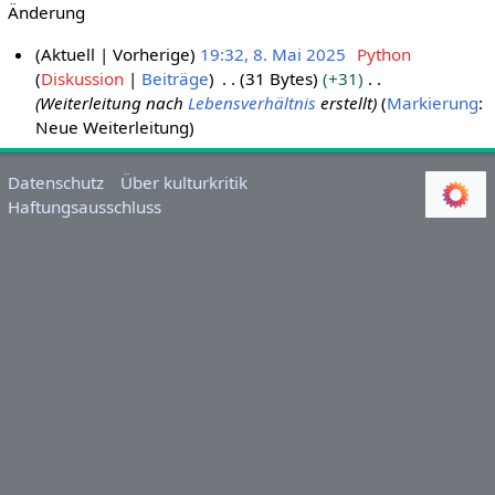
Änderung
Aktuell
Vorherige
19:32, 8. Mai 2025
Python
Diskussion
Beiträge
31 Bytes
+31
8
Weiterleitung nach
Lebensverhältnis
erstellt
Markierung
:
.
Neue Weiterleitung
M
a
i
Datenschutz
Über kulturkritik
Haftungsausschluss
2
0
2
5