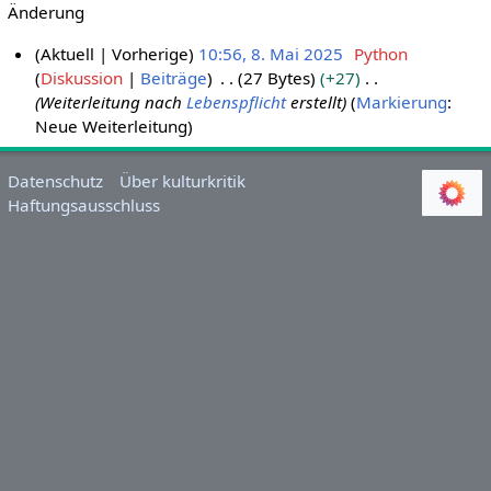
Änderung
Aktuell
Vorherige
10:56, 8. Mai 2025
Python
Diskussion
Beiträge
27 Bytes
+27
8
Weiterleitung nach
Lebenspflicht
erstellt
Markierung
:
.
Neue Weiterleitung
M
a
i
Datenschutz
Über kulturkritik
Haftungsausschluss
2
0
2
5