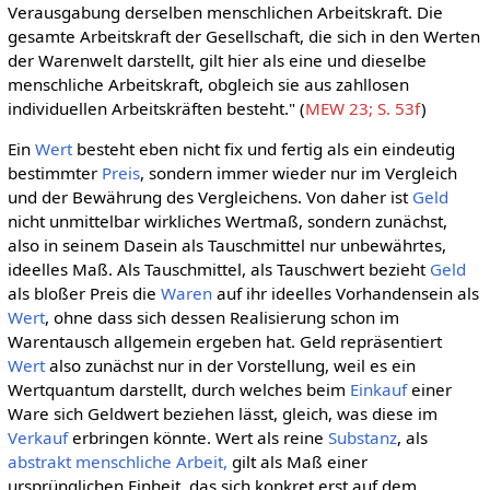
Verausgabung derselben menschlichen Arbeitskraft. Die
gesamte Arbeitskraft der Gesellschaft, die sich in den Werten
der Warenwelt darstellt, gilt hier als eine und dieselbe
menschliche Arbeitskraft, obgleich sie aus zahllosen
individuellen Arbeitskräften besteht." (
MEW 23; S. 53f
)
Ein
Wert
besteht eben nicht fix und fertig als ein eindeutig
bestimmter
Preis
, sondern immer wieder nur im Vergleich
und der Bewährung des Vergleichens. Von daher ist
Geld
nicht unmittelbar wirkliches Wertmaß, sondern zunächst,
also in seinem Dasein als Tauschmittel nur unbewährtes,
ideelles Maß. Als Tauschmittel, als Tauschwert bezieht
Geld
als bloßer Preis die
Waren
auf ihr ideelles Vorhandensein als
Wert
, ohne dass sich dessen Realisierung schon im
Warentausch allgemein ergeben hat. Geld repräsentiert
Wert
also zunächst nur in der Vorstellung, weil es ein
Wertquantum darstellt, durch welches beim
Einkauf
einer
Ware sich Geldwert beziehen lässt, gleich, was diese im
Verkauf
erbringen könnte. Wert als reine
Substanz
, als
abstrakt menschliche Arbeit,
gilt als Maß einer
ursprünglichen Einheit, das sich konkret erst auf dem