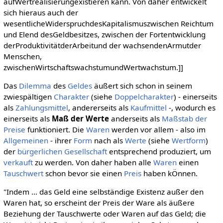
aufWertrealisierungexistieren kann. Von daher entwickelt
sich hieraus auch der
wesentlicheWiderspruchdesKapitalismuszwischen Reichtum
und Elend desGeldbesitzes, zwischen der Fortentwicklung
derProduktivitätderArbeitund der wachsendenArmutder
Menschen,
zwischenWirtschaftswachstumundWertwachstum.]]
Das
Dilemma
des
Geldes
äußert sich schon in seinem
zwiespältigen
Charakter
(siehe
Doppelcharakter
) - einerseits
als
Zahlungsmittel
, andererseits als
Kaufmittel
-, wodurch es
einerseits als
Maß der Werte
anderseits als
Maßstab der
Preise
funktioniert. Die
Waren
werden vor allem - also im
Allgemeinen
- ihrer
Form
nach als
Werte
(siehe
Wertform
)
der
bürgerlichen Gesellschaft
entsprechend produziert, um
verkauft
zu werden. Von daher haben alle
Waren
einen
Tauschwert
schon bevor sie einen
Preis
haben kÖnnen.
"Indem ... das Geld eine selbständige Existenz außer den
Waren hat, so erscheint der Preis der Ware als äußere
Beziehung der Tauschwerte oder Waren auf das Geld; die