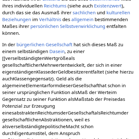
ihres individuellen
Reichtums
(siehe auch
Existenzwert
),
durch das sie das Ausmaß ihrer
sachlichen
und
kulturellen
Beziehungen
im
Verhältnis
des
allgemein
bestimmenden
Maßes ihrer
persönlichen
Selbstverwirklichung
entfalten
können.
In der
bürgerlichen Gesellschaft
hat sich dieses Maß zu
einem selbständigen
Dasein
, zu einer
[[verselbständigtenWertgrößeals
gesellschaftlicherMehrwertentwickelt, der sich in einer
eigenständigenKlassederGeldbesitzerentfaltet (siehe hierzu
auchKlassengegensatz). Geld als die
algemeineElementarformdieserGesellschafthat schon in
seiner ursprünglichen Funktion alsMaß der Werteim
Gegensatz zu seiner Funktion alsMaßstab der Preisedas
Potenzial zur Erzeugung
einesabstraktenReichtumsderGesellschaftalsReichtumder
gesellschaftlichenAbstraktionen, weil es
alsverselbständigtepolitischeMacht schon
durchEigentumstitel, dem Anspruch