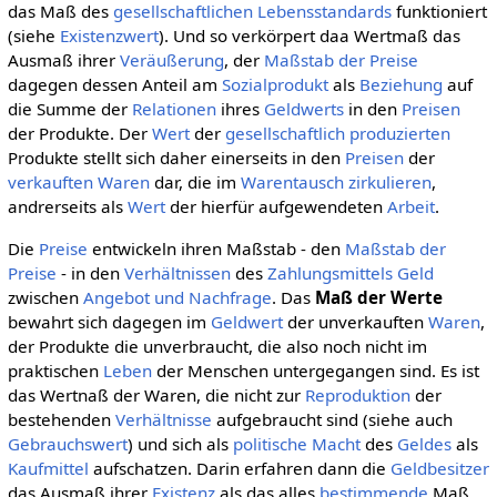
das Maß des
gesellschaftlichen
Lebensstandards
funktioniert
(siehe
Existenzwert
). Und so verkörpert daa Wertmaß das
Ausmaß ihrer
Veräußerung
, der
Maßstab der Preise
dagegen dessen Anteil am
Sozialprodukt
als
Beziehung
auf
die Summe der
Relationen
ihres
Geldwerts
in den
Preisen
der Produkte. Der
Wert
der
gesellschaftlich
produzierten
Produkte stellt sich daher einerseits in den
Preisen
der
verkauften
Waren
dar, die im
Warentausch
zirkulieren
,
andrerseits als
Wert
der hierfür aufgewendeten
Arbeit
.
Die
Preise
entwickeln ihren Maßstab - den
Maßstab der
Preise
- in den
Verhältnissen
des
Zahlungsmittels
Geld
zwischen
Angebot und Nachfrage
. Das
Maß der Werte
bewahrt sich dagegen im
Geldwert
der unverkauften
Waren
,
der Produkte die unverbraucht, die also noch nicht im
praktischen
Leben
der Menschen untergegangen sind. Es ist
das Wertnaß der Waren, die nicht zur
Reproduktion
der
bestehenden
Verhältnisse
aufgebraucht sind (siehe auch
Gebrauchswert
) und sich als
politische
Macht
des
Geldes
als
Kaufmittel
aufschatzen. Darin erfahren dann die
Geldbesitzer
das Ausmaß ihrer
Existenz
als das alles
bestimmende
Maß