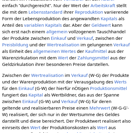
einfach "durchgereicht". Nur der Wert der
Arbeitskraft
stellt
die mit dem
Lebensstandard
ihrer
Reproduktion
variierende
Form der Lebensproduktion des angewandten
Kapitals
als
Anteil des
variablen Kapitals
dar. Aber der
Geldwert
kann
sich erst nach einem
allgemein
vollzogenem Tauschhandel
der Produkte zwischen
Einkauf
und
Verkauf
, zwischen der
Preisbildung
und der
Wertrealisation
im gelungenen
Verkauf
als Einheit des
allgemeinen
Wertes
der
Kaufmittel
aus der
Warenzirkulation mit dem
Wert
der
Zahlungsmittel
aus der
Geldzirkulation ihrer besonderen Preise darstellen.
Zwischen der
Wertrealisation
im
Verkauf
(W-G) der Produkte
und der Warenproduktion mit der Verausgabung des
Werts
für den
Einkauf
(G-W) der hierfür nÖtigen
Produktionsmittel
fungiert das
Kapital
als Wertbildner, das aus der Spanne
zwischen
Einkauf
(G-W) und
Verkauf
(W-G) für deren
geltende und realisierbaren Preise einen
Mehrwert
(W-G-G'-
W) realisiert, der sich nur in der Wertsumme des Geldes
darstellt und diese bereichert. Der Produktwert realisiert also
einrseits den
Wert
der Produktionskosten als
Wert
aus