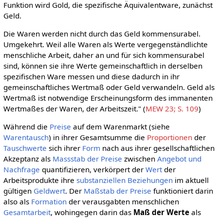
Funktion wird Gold, die spezifische Äquivalentware, zunächst
Geld.
Die Waren werden nicht durch das Geld kommensurabel.
Umgekehrt. Weil alle Waren als Werte vergegenständlichte
menschliche Arbeit, daher an und für sich kommensurabel
sind, können sie ihre Werte gemeinschaftlich in derselben
spezifischen Ware messen und diese dadurch in ihr
gemeinschaftliches Wertmaß oder Geld verwandeln. Geld als
Wertmaß ist notwendige Erscheinungsform des immanenten
Wertmaßes der Waren, der Arbeitszeit." (
MEW 23; S. 109
)
Während die
Preise
auf dem Warenmarkt (siehe
Warentausch
) in ihrer Gesamtsumme die
Proportionen
der
Tauschwerte
sich ihrer
Form
nach aus ihrer gesellschaftlichen
Akzeptanz als
Massstab der Preise
zwischen
Angebot und
Nachfrage
quantifizieren, verkörpert der
Wert
der
Arbeitsprodukte ihre
substanziellen
Beziehungen
im aktuell
gültigen
Geldwert
. Der
Maßstab der Preise
funktioniert darin
also als
Formation
der verausgabten menschlichen
Gesamtarbeit
, wohingegen darin das
Maß der Werte
als