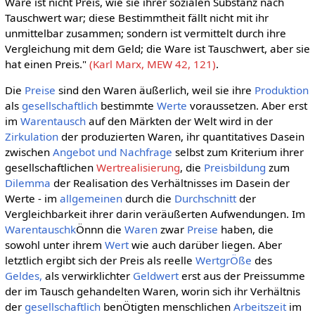
Ware ist nicht Preis, wie sie ihrer sozialen Substanz nach
Tauschwert war; diese Bestimmtheit fällt nicht mit ihr
unmittelbar zusammen; sondern ist vermittelt durch ihre
Vergleichung mit dem Geld; die Ware ist Tauschwert, aber sie
hat einen Preis."
(Karl Marx, MEW 42, 121)
.
Die
Preise
sind den Waren äußerlich, weil sie ihre
Produktion
als
gesellschaftlich
bestimmte
Werte
voraussetzen. Aber erst
im
Warentausch
auf den Märkten der Welt wird in der
Zirkulation
der produzierten Waren, ihr quantitatives Dasein
zwischen
Angebot und Nachfrage
selbst zum Kriterium ihrer
gesellschaftlichen
Wertrealisierung
, die
Preisbildung
zum
Dilemma
der Realisation des Verhältnisses im Dasein der
Werte - im
allgemeinen
durch die
Durchschnitt
der
Vergleichbarkeit ihrer darin veräußerten Aufwendungen. Im
Warentauschk
Önnn die
Waren
zwar
Preise
haben, die
sowohl unter ihrem
Wert
wie auch darüber liegen. Aber
letztlich ergibt sich der Preis als reelle
WertgrÖße
des
Geldes,
als verwirklichter
Geldwert
erst aus der Preissumme
der im Tausch gehandelten Waren, worin sich ihr Verhältnis
der
gesellschaftlich
benÖtigten menschlichen
Arbeitszeit
im