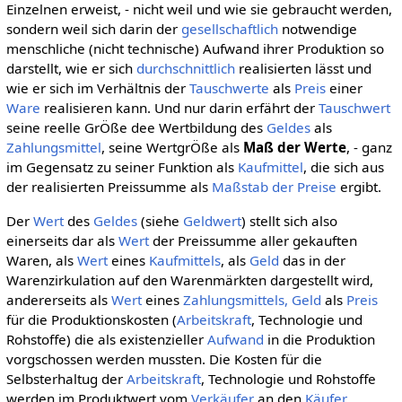
Einzelnen erweist, - nicht weil und wie sie gebraucht werden,
sondern weil sich darin der
gesellschaftlich
notwendige
menschliche (nicht technische) Aufwand ihrer Produktion so
darstellt, wie er sich
durchschnittlich
realisierten lässt und
wie er sich im Verhältnis der
Tauschwerte
als
Preis
einer
Ware
realisieren kann. Und nur darin erfährt der
Tauschwert
seine reelle GrÖße dee Wertbildung des
Geldes
als
Zahlungsmittel
, seine WertgrÖße als
Maß der Werte
, - ganz
im Gegensatz zu seiner Funktion als
Kaufmittel
, die sich aus
der realisierten Preissumme als
Maßstab der Preise
ergibt.
Der
Wert
des
Geldes
(siehe
Geldwert
) stellt sich also
einerseits dar als
Wert
der Preissumme aller gekauften
Waren, als
Wert
eines
Kaufmittels
, als
Geld
das in der
Warenzirkulation auf den Warenmärkten dargestellt wird,
andererseits als
Wert
eines
Zahlungsmittels,
Geld
als
Preis
für die Produktionskosten (
Arbeitskraft
, Technologie und
Rohstoffe) die als existenzieller
Aufwand
in die Produktion
vorgschossen werden mussten. Die Kosten für die
Selbsterhaltug der
Arbeitskraft
, Technologie und Rohstoffe
werden im Produktwert vom
Verkäufer
an den
Käufer