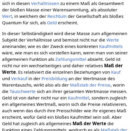
sich in diesen
Verhältnissen
zu einem Maß als Gesamtwert
der bloßen Masse einer Warensammlung, als absoluter
Wert
, in welchem der
Reichtum
der Gesellschaft als bloßes
Quantum für sich, als
Geld
erscheint.
In dieser Selbständigkeit wird diese Masse zum allgemeinen
Subjekt der Verhältnisse und bemisst nicht nur die
Werte
aneinander, wie es der Zweck eines konkreten
Kaufmittels
wäre, wie man es sich vorstellen kann, wenn man von seiner
allgemeinen Funktion als
Zahlungsmittel
absieht. Geld ist
nicht nur ein wechselseitiges und daher relatives
Maß der
Werte
. Es relativiert die einzelnen Beziehungen von
Kauf
und
Verkauf
in der
Preisbildung
an der Wertmasse des
Warentauschs, wirkt also als der
Maßstab der Preise
, worin
die
Tauschwerte
sich an ihrer gesamten Wertmasse messen.
Geld ist von daher nicht nur ein
Kaufmittel
, sondern zugleich
ein allgemeines Wertmaß, worin sich die Preise relativieren,
auch wenn das durch ihre Preisschilder wie ihr eigenes Maß
erscheint, wofür Geld ein bloßes Kaufmittel sein soll. Aber
Geld hat zugleich als allgemeines
Maß der Werte
die
Funktion eines Zahlungsmittels, wodurch es als
Maßstab der