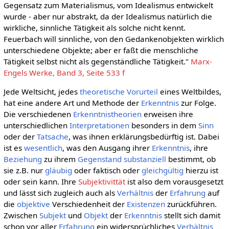
Gegensatz zum Materialismus, vom Idealismus entwickelt
wurde - aber nur abstrakt, da der Idealismus natürlich die
wirkliche, sinnliche Tätigkeit als solche nicht kennt.
Feuerbach will sinnliche, von den Gedankenobjekten wirklich
unterschiedene Objekte; aber er faßt die menschliche
Tätigkeit selbst nicht als gegenständliche Tätigkeit."
Marx-
Engels Werke, Band 3, Seite 533 f
Jede Weltsicht, jedes
theoretische
Vorurteil
eines Weltbildes,
hat eine andere Art und Methode der
Erkenntnis
zur Folge.
Die verschiedenen
Erkenntnistheorien
erweisen ihre
unterschiedlichen
Interpretationen
besonders in dem
Sinn
oder der
Tatsache
, was ihnen erklärungsbedürftig ist. Dabei
ist es
wesentlich
, was den Ausgang ihrer
Erkenntnis
, ihre
Beziehung
zu ihrem
Gegenstand
substanziell
bestimmt, ob
sie z.B. nur
gläubig
oder faktisch oder
gleichgültig
hierzu ist
oder sein kann. Ihre
Subjektivittät
ist also dem vorausgesetzt
und lässt sich zugleich auch als
Verhältnis
der
Erfahrung
auf
die
objektive
Verschiedenheit der
Existenzen
zurückführen.
Zwischen
Subjekt
und
Objekt
der
Erkenntnis
stellt sich damit
schon vor aller
Erfahrung
ein widersprüchliches
Verhältnis