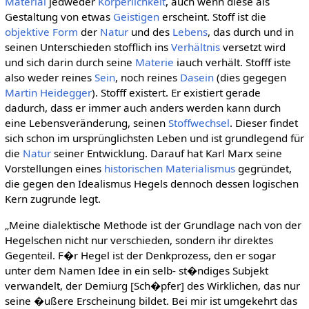
Material
jedweder
Körperlichkeit
, auch wenn diese als
Gestaltung von etwas
Geistigen
erscheint. Stoff ist die
objektive
Form
der
Natur
und des
Lebens
, das durch und in
seinen Unterschieden stofflich ins
Verhältnis
versetzt wird
und sich darin durch seine
Materie
iauch verhält. Stofff iste
also weder reines
Sein
, noch reines
Dasein
(dies gegegen
Martin Heidegger
). Stofff existert. Er existiert gerade
dadurch, dass er immer auch anders werden kann durch
eine Lebensveränderung, seinen
Stoffwechsel
. Dieser findet
sich schon im ursprünglichsten Leben und ist grundlegend für
die
Natur
seiner Entwicklung. Darauf hat Karl Marx seine
Vorstellungen eines
historischen Materialismus
gegründet,
die gegen den Idealismus Hegels dennoch dessen logischen
Kern zugrunde legt.
„Meine dialektische Methode ist der Grundlage nach von der
Hegelschen nicht nur verschieden, sondern ihr direktes
Gegenteil. F�r Hegel ist der Denkprozess, den er sogar
unter dem Namen Idee in ein selb- st�ndiges Subjekt
verwandelt, der Demiurg [Sch�pfer] des Wirklichen, das nur
seine �ußere Erscheinung bildet. Bei mir ist umgekehrt das