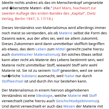
Ideelle nichts andres als das im Menschenkopf umgesetzte
und �bersetzte Materi- elle.“
(Karl Marx, Nachwort zur
zweiten Auflage des ersten Bandes des „Kapital“, Dietz
Verlag, Berlin 1947, S. 17/18.)
Dieses Verständnis von Materialismus wird allerdings immer
noch meist so verstanden, als ob
Materie
selbst die Form des
Daseins wäre, aus der alles sei, weil sie allem zukommt.
Dieses Zukommen wird dann unmittelbar stofflich begriffen
als etwas, das dem
Leben
zum
Mittel
gereicht (siehe hierzu
auch
dialektischer Materialismus
). Ein solches Etwas selbst
kann aber nicht als Materie des Lebens bestimmt sein, weil
Materie nicht unmittelbar Stoff, wiewohl Stoff sehr wohl
Materie ist. Sie ist zu seinem
Stoff
geworden, weil sie seine
nat�rliche
Substanz
ausmacht, weil
Natur
nur durch
Stoffwechsel
ist und durch ihn nur bestehen kann.
Der Materialismus in einem hiervon abgehobenen
Verständnis ist eine
Ideologie
, welche
Materie
mit
Stoff
verwechselt (siehe hierzu auch
Geschichtsobjektivismus
).
Und damit verwechselt er auch das
Wesen
der Materie mit