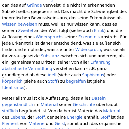
dar, das auf
Gründe
verweist, die nicht im erkennenden
Subjekt selbst gegeben sind. Das macht die Schwierigkeit des
theoretischen Bewusstseins aus, das seine Erkenntnisse als
Wissen
beweisen
muss, weil es nur wissen kann, dass es
seinem
Zweifel
an der Welt folgt (siehe auch
Kritik
) und die
Auflösung eines
Widerspruchs
seiner
Erkenntnis
anstrebt. Für
jede Erkenntnis ist daher entscheidend, was sie außer sich
findet und empfindet, was sie unter
Widerspruch
, was sie als
ihr vorausgesetzte
Substanz
zwischen sich und anderem, als
ein "gemeinsames Drittes" seiner von aller
Erfahrung
abstrahierte
Vermittlung
verstehen kann - z.B. ganz
grundlegend ob diese
idell
(siehe auch
Sophismus
) oder
körperlich
(siehe auch
Stoff
) zu
begreifen
ist (siehe
Idealismus
).
Materialismus ist die Auffassung, dass alles
Dasein
gegenständlich
im
Material
seiner
Geschichte
überhaupt
stofflich
begründet ist. Von da her ist Materie das
Material
des
Lebens
, der
Stoff
, der seine
Energie
enthält.
Stoff
ist das
Element
von
Materie
und
Geist
, somit auch das organische