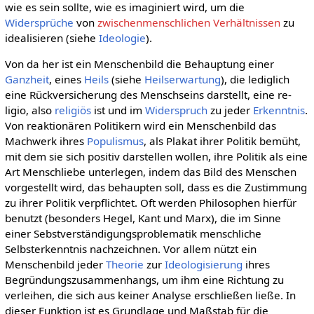
wie es sein sollte, wie es imaginiert wird, um die
Widersprüche
von
zwischenmenschlichen Verhältnissen
zu
idealisieren (siehe
Ideologie
).
Von da her ist ein Menschenbild die Behauptung einer
Ganzheit
, eines
Heils
(siehe
Heilserwartung
), die lediglich
eine Rückversicherung des Menschseins darstellt, eine re-
ligio, also
religiös
ist und im
Widerspruch
zu jeder
Erkenntnis
.
Von reaktionären Politikern wird ein Menschenbild das
Machwerk ihres
Populismus
, als Plakat ihrer Politik bemüht,
mit dem sie sich positiv darstellen wollen, ihre Politik als eine
Art Menschliebe unterlegen, indem das Bild des Menschen
vorgestellt wird, das behaupten soll, dass es die Zustimmung
zu ihrer Politik verpflichtet. Oft werden Philosophen hierfür
benutzt (besonders Hegel, Kant und Marx), die im Sinne
einer Sebstverständigungsproblematik menschliche
Selbsterkenntnis nachzeichnen. Vor allem nützt ein
Menschenbild jeder
Theorie
zur
Ideologisierung
ihres
Begründungszusammenhangs, um ihm eine Richtung zu
verleihen, die sich aus keiner Analyse erschließen ließe. In
dieser Funktion ist es Grundlage und Maßstab für die