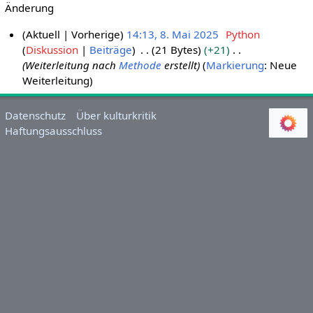
Änderung
Aktuell
Vorherige
14:13, 8. Mai 2025
Python
Diskussion
Beiträge
21 Bytes
+21
8
Weiterleitung nach
Methode
erstellt
Markierung
:
Neue
.
Weiterleitung
M
a
i
Datenschutz
Über kulturkritik
Haftungsausschluss
2
0
2
5