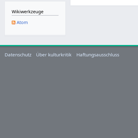
M
a
Wikiwerkzeuge
i
Atom
2
0
2
5
Datenschutz
Über kulturkritik
Haftungsausschluss