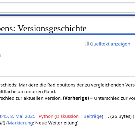
bens: Versionsgeschichte
Quelltext anzeigen
n
schieds: Markiere die Radiobuttons der zu vergleichenden Ver
altfläche am unteren Rand.
schied zur aktuellen Version,
(Vorherige)
= Unterschied zur vo
3:45, 8. Mai 2025
Python
Diskussion
Beiträge
26 Bytes
lt
Markierung
:
Neue Weiterleitung