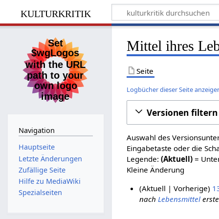
kulturkritik
Mittel ihres Le
Seite
Logbücher dieser Seite anzeige
Versionen filtern
Navigation
Auswahl des Versionsunter
Hauptseite
Eingabetaste oder die Sch
Letzte Änderungen
Legende:
(Aktuell)
= Unter
Kleine Änderung
Zufällige Seite
Hilfe zu MediaWiki
Aktuell
Vorherige
1
Spezialseiten
nach
Lebensmittel
erstel
8
.