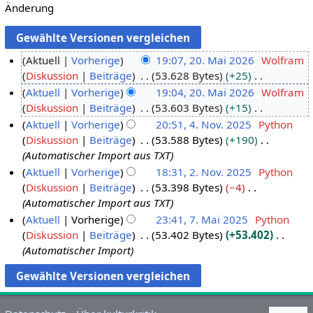
Änderung
Aktuell
Vorherige
19:07, 20. Mai 2026
Wolfram
Diskussion
Beiträge
53.628 Bytes
+25
2
K
Aktuell
Vorherige
19:04, 20. Mai 2026
Wolfram
0
e
Diskussion
Beiträge
53.603 Bytes
+15
.
i
K
Aktuell
Vorherige
20:51, 4. Nov. 2025
Python
M
n
e
Diskussion
Beiträge
53.588 Bytes
+190
a
4
e
i
Automatischer Import aus TXT
i
.
B
n
Aktuell
Vorherige
18:31, 2. Nov. 2025
Python
2
N
e
e
Diskussion
Beiträge
53.398 Bytes
−4
2
0
o
a
B
Automatischer Import aus TXT
.
2
v
r
e
Aktuell
Vorherige
23:41, 7. Mai 2025
Python
N
6
e
b
a
Diskussion
Beiträge
53.402 Bytes
+53.402
7
o
m
e
r
Automatischer Import
.
v
b
i
b
M
e
e
t
e
a
m
r
u
i
i
b
2
n
t