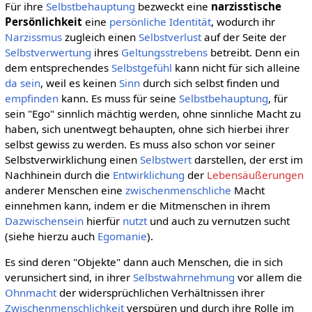
Für ihre
Selbstbehauptung
bezweckt eine
narzisstische
Persönlichkeit
eine
persönliche
Identität
, wodurch ihr
Narzissmus
zugleich einen
Selbstverlust
auf der Seite der
Selbstverwertung
ihres
Geltungsstrebens
betreibt. Denn ein
dem entsprechendes
Selbstgefühl
kann nicht für sich alleine
da sein
, weil es keinen
Sinn
durch sich selbst finden und
empfinden
kann. Es muss für seine
Selbstbehauptung
, für
sein "Ego" sinnlich mächtig werden, ohne sinnliche Macht zu
haben, sich unentwegt behaupten, ohne sich hierbei ihrer
selbst gewiss zu werden. Es muss also schon vor seiner
Selbstverwirklichung einen
Selbstwert
darstellen, der erst im
Nachhinein durch die
Entwirklichung
der
Lebensäußerungen
anderer Menschen eine
zwischenmenschliche
Macht
einnehmen kann, indem er die Mitmenschen in ihrem
Dazwischensein
hierfür
nutzt
und auch zu vernutzen sucht
(siehe hierzu auch
Egomanie
).
Es sind deren "Objekte" dann auch Menschen, die in sich
verunsichert sind, in ihrer
Selbstwahrnehmung
vor allem die
Ohnmacht
der widersprüchlichen Verhältnissen ihrer
Zwischenmenschlichkeit
verspüren und durch ihre Rolle im