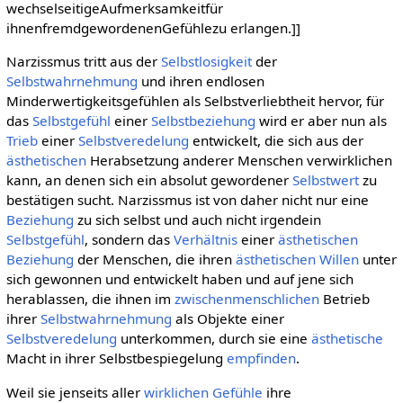
wechselseitigeAufmerksamkeitfür
ihnenfremdgewordenenGefühlezu erlangen.]]
Narzissmus tritt aus der
Selbstlosigkeit
der
Selbstwahrnehmung
und ihren endlosen
Minderwertigkeitsgefühlen als Selbstverliebtheit hervor, für
das
Selbstgefühl
einer
Selbstbeziehung
wird er aber nun als
Trieb
einer
Selbstveredelung
entwickelt, die sich aus der
ästhetischen
Herabsetzung anderer Menschen verwirklichen
kann, an denen sich ein absolut gewordener
Selbstwert
zu
bestätigen sucht. Narzissmus ist von daher nicht nur eine
Beziehung
zu sich selbst und auch nicht irgendein
Selbstgefühl
, sondern das
Verhältnis
einer
ästhetischen
Beziehung
der Menschen, die ihren
ästhetischen Willen
unter
sich gewonnen und entwickelt haben und auf jene sich
herablassen, die ihnen im
zwischenmenschlichen
Betrieb
ihrer
Selbstwahrnehmung
als Objekte einer
Selbstveredelung
unterkommen, durch sie eine
ästhetische
Macht in ihrer Selbstbespiegelung
empfinden
.
Weil sie jenseits aller
wirklichen
Gefühle
ihre