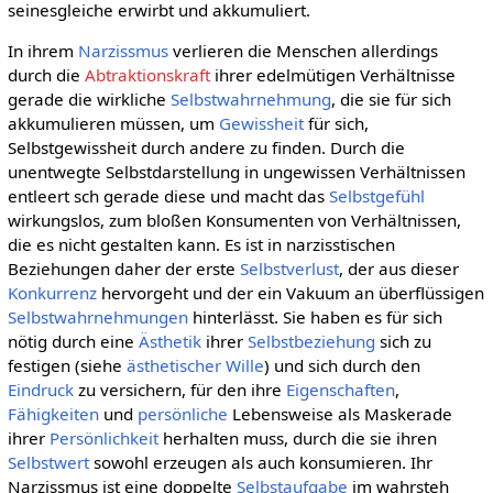
seinesgleiche erwirbt und akkumuliert.
In ihrem
Narzissmus
verlieren die Menschen allerdings
durch die
Abtraktionskraft
ihrer edelmütigen Verhältnisse
gerade die wirkliche
Selbstwahrnehmung
, die sie für sich
akkumulieren müssen, um
Gewissheit
für sich,
Selbstgewissheit durch andere zu finden. Durch die
unentwegte Selbstdarstellung in ungewissen Verhältnissen
entleert sch gerade diese und macht das
Selbstgefühl
wirkungslos, zum bloßen Konsumenten von Verhältnissen,
die es nicht gestalten kann. Es ist in narzisstischen
Beziehungen daher der erste
Selbstverlust
, der aus dieser
Konkurrenz
hervorgeht und der ein Vakuum an überflüssigen
Selbstwahrnehmungen
hinterlässt. Sie haben es für sich
nötig durch eine
Ästhetik
ihrer
Selbstbeziehung
sich zu
festigen (siehe
ästhetischer Wille
) und sich durch den
Eindruck
zu versichern, für den ihre
Eigenschaften
,
Fähigkeiten
und
persönliche
Lebensweise als Maskerade
ihrer
Persönlichkeit
herhalten muss, durch die sie ihren
Selbstwert
sowohl erzeugen als auch konsumieren. Ihr
Narzissmus ist eine doppelte
Selbstaufgabe
im wahrsteh