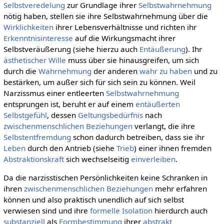
Selbstveredelung
zur Grundlage ihrer
Selbstwahrnehmung
nötig haben, stellen sie ihre Selbstwahrnehmung über die
Wirklichkeiten
ihrer Lebensverhältnisse und richten ihr
Erkenntnisinteresse
auf die Wirkungsmacht ihrer
Selbstveräußerung (siehe hierzu auch
Entäußerung
). Ihr
ästhetischer Wille
muss über sie hinausgreifen, um sich
durch die
Wahrnehmung
der anderen
wahr zu haben
und zu
bestärken, um außer sich für sich sein zu können. Weil
Narzissmus einer entleerten
Selbstwahrnehmung
entsprungen ist, beruht er auf einem
entäußerten
Selbstgefühl
, dessen
Geltungsbedürfnis
nach
zwischenmenschlichen Beziehungen
verlangt, die ihre
Selbstentfremdung
schon dadurch betreiben, dass sie ihr
Leben
durch den Antrieb (siehe
Trieb
) einer ihnen fremden
Abstraktionskraft
sich wechselseitig
einverleiben
.
Da die narzisstischen Persönlichkeiten keine Schranken in
ihren
zwischenmenschlichen Beziehungen
mehr erfahren
können und also praktisch unendlich auf sich selbst
verwiesen sind und ihre
formelle
Isolation
hierdurch auch
substanziell
als
Formbestimmung
ihrer
abstrakt