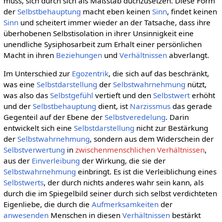
muss, sich durch sich als Maßstab duchzusetzen. Diese Form
der
Selbstbehauptung
macht eben keinen
Sinn
, findet keinen
Sinn
und scheitert immer wieder an der Tatsache, dass ihre
überhobenen Selbstisolation in ihrer Unsinnigkeit eine
unendliche Sysiphosarbeit zum Erhalt einer persönlichen
Macht in ihren
Beziehungen
und
Verhältnissen
abverlangt.
Im Unterschied zur
Egozentrik
, die sich auf das beschränkt,
was eine
Selbstdarstellung
der
Selbstwahrnehmung
nützt,
was also das
Selbstgefühl
vertieft und den
Selbstwert
erhöht
und der
Selbstbehauptung
dient, ist
Narzissmus
das gerade
Gegenteil auf der Ebene der
Selbstveredelung
. Darin
entwickelt sich eine
Selbstdarstellung
nicht zur Bestärkung
der
Selbstwahrnehmung
, sondern aus dem Widerschein der
Selbstverwertung
in
zwischenmenschlichen Verhältnissen
,
aus der
Einverleibung
der Wirkung, die sie der
Selbstwahrnehmung
einbringt. Es ist die Verleiblichung eines
Selbstwerts
, der durch nichts anderes wahr sein kann, als
durch die im Spiegelbild seiner durch sich selbst verdichteten
Eigenliebe, die durch die
Aufmerksamkeiten
der
anwesenden
Menschen in diesen
Verhältnissen
bestärkt