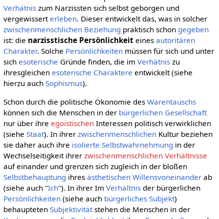
Verhätnis
zum Narzissten sich selbst geborgen und
vergewissert
erleben
. Dieser entwickelt das, was in solcher
zwischenmenschlichen Beziehung
praktisch schon
gegeben
ist: die
narzisstische Persönlichkeit
eines
autoritären
Charakter
. Solche
Persönlichkeiten
müssen für sich und unter
sich
esoterische
Gründe finden, die im
Verhätnis
zu
ihresgleichen
esoterische Charaktere
entwickelt (siehe
hierzu auch
Sophismus
).
Schon durch die politische Ökonomie des
Warentauschs
können sich die Menschen in der
bürgerlichen Gesellschaft
nur über ihre
egoistischen
Interessen politisch verwirklichen
(siehe
Staat
). In ihrer
zwischenmenschlichen
Kultur beziehen
sie daher auch ihre
isolierte
Selbstwahrnehmung
in der
Wechselseitigkeit ihrer
zwischenmenschlichen Verhältnisse
auf einander und grenzen sich zugleich in der bloßen
Selbstbehauptung
ihres
ästhetischen Willensvoneinander
ab
(siehe auch "
Ich
"). In ihrer Im
Verhältnis
der bürgerlichen
Persönlichkeiten
(siehe auch
bürgerliches Subjekt
)
behaupteten
Subjektivität
stehen die Menschen in der