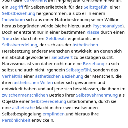
Zwar wird
Narzissmus
im Umgang von Menschen meist als
ein
Begriff
für Selbstverliebtheit, für das
Selbstgefühl
einer
Selbstbeziehung
hergenommen, als ob er in einem
Individuum
sich aus einer Naturbestrebung seiner Willkür
heraus begründen würde (siehe hierzu auch
Psychoanalyse
).
Doch er entsteht nur in einer bestimmten
Klasse
durch einen
Trieb
der durch ihren
Geldbesitz
eigentümlichen
Selbstveredelung
, der sich aus der
ästhetischen
Herabsetzung anderer Menschen entwickelt, an denen sich
ein absolut gewordener
Selbstwert
zu bestätigen sucht.
Narzissmus ist von daher nicht nur eine
Beziehung
zu sich
selbst und auch nicht irgendein
Selbstgefühl
, sondern das
Verhältnis
einer
ästhetischen
Beziehung
der Menschen, die
ihren
ästhetischen Willen
unter sich gewonnen und
entwickelt haben und auf jene sich herablassen, die ihnen im
zwischenmenschlichen
Betrieb ihrer
Selbstwahrnehmung
als
Objekte einer
Selbstveredelung
unterkommen, durch sie
eine
ästhetische
Macht in ihrer wechselseitigen
Selbstbespiegelung
empfinden
.und hieraus ihre
Persönlichkeit
entwickeln.