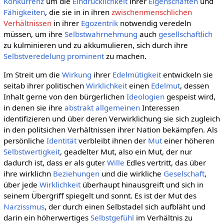
Konkurrenz
um die
Eindrücklichkeit
ihrer
Eigenschaften
und
Fähigkeiten
, die sie in in ihren
zwischenmenschlichen
Verhältnissen
in ihrer
Egozentrik
notwendig veredeln
müssen, um ihre
Selbstwahrnehmung
auch
gesellschaftlich
zu kulminieren und zu akkumulieren, sich durch ihre
Selbstveredelung
prominent
zu machen.
Im Streit um die
Wirkung
ihrer
Edelmütigkeit
entwickeln sie
seitab ihrer politischen
Wirklichkeit
einen
Edelmut
, dessen
Inhalt gerne von den bürgerlichen
Ideologien
gespeist wird,
in denen sie ihre
abstrakt allgemeinen
Interessen
identifizieren und über deren Verwirklichung sie sich zugleich
in den politsichen Verhältnissen ihrer Nation bekämpfen. Als
persönliche
Identität
verbleibt ihnen der
Mut
einer höheren
Selbstwertigkeit
, geadelter Mut, also ein Mut, der nur
dadurch ist, dass er als guter
Wille
Edles vertritt, das über
ihre wirklichn
Beziehungen
und die wirkliche
Geselschaft
,
über jede
Wirklichkeit
überhaupt hinausgreift und sich in
seinem Übergriff spiegelt und sonnt. Es ist der Mut des
Narzissmus
, der durch einen Selbstadel sich aufbläht und
darin ein höherwertiges
Selbstgefühl
im Verhältnis zu