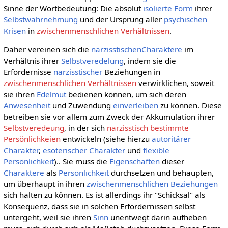
Sinne der Wortbedeutung: Die absolut
isolierte
Form
ihrer
Selbstwahrnehmung
und der Ursprung aller
psychischen
Krisen
in
zwischenmenschlichen Verhältnissen
.
Daher vereinen sich die
narzisstischen
Charaktere
im
Verhältnis ihrer
Selbstveredelung
, indem sie die
Erfordernisse
narzisstischer
Beziehungen in
zwischenmenschlichen Verhältnissen
verwirklichen, soweit
sie ihren
Edelmut
bedienen können, um sich deren
Anwesenheit
und Zuwendung
einverleiben
zu können. Diese
betreiben sie vor allem zum Zweck der Akkumulation ihrer
Selbstveredeung
, in der sich
narzisstisch bestimmte
Persönlichkeien
entwickeln (siehe hierzu
autoritärer
Charakter
,
esoterischer Charakter
und
flexible
Persönlichkeit
).. Sie muss die
Eigenschaften
dieser
Charaktere
als
Persönlichkeit
durchsetzen und behaupten,
um überhaupt in ihren
zwischenmenschlichen Beziehungen
sich halten zu können. Es ist allerdings ihr "Schicksal" als
Konsequenz, dass sie in solchen Erfordernissen selbst
untergeht, weil sie ihren
Sinn
unentwegt darin aufheben