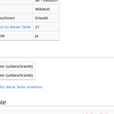
de - Deutsch
Wikitext
aschinen
Erlaubt
n zu dieser Seite
21
ite
Ja
zer (unbeschränkt)
zer (unbeschränkt)
für diese Seite ansehen.
hte