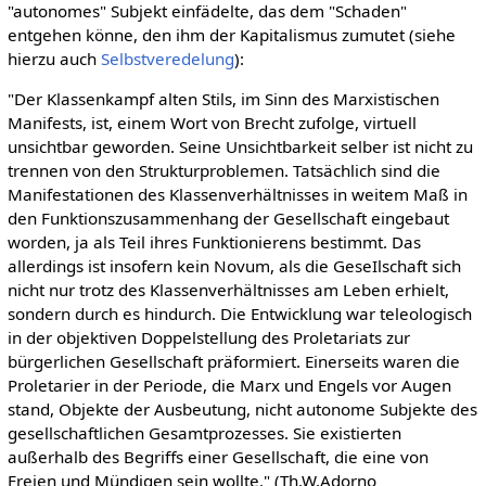
"autonomes" Subjekt einfädelte, das dem "Schaden"
entgehen könne, den ihm der Kapitalismus zumutet (siehe
hierzu auch
Selbstveredelung
):
"Der Klassenkampf alten Stils, im Sinn des Marxistischen
Manifests, ist, einem Wort von Brecht zufolge, virtuell
unsichtbar geworden. Seine Unsichtbarkeit selber ist nicht zu
trennen von den Strukturproblemen. Tatsächlich sind die
Manifestationen des Klassenverhältnisses in weitem Maß in
den Funktionszusammenhang der Gesellschaft eingebaut
worden, ja als Teil ihres Funktionierens bestimmt. Das
allerdings ist insofern kein Novum, als die GeseIlschaft sich
nicht nur trotz des Klassenverhältnisses am Leben erhielt,
sondern durch es hindurch. Die Entwicklung war teleologisch
in der objektiven Doppelstellung des Proletariats zur
bürgerlichen Gesellschaft präformiert. Einerseits waren die
Proletarier in der Periode, die Marx und Engels vor Augen
stand, Objekte der Ausbeutung, nicht autonome Subjekte des
gesellschaftlichen Gesamtprozesses. Sie existierten
außerhalb des Begriffs einer Gesellschaft, die eine von
Freien und Mündigen sein wollte." (Th.W.Adorno