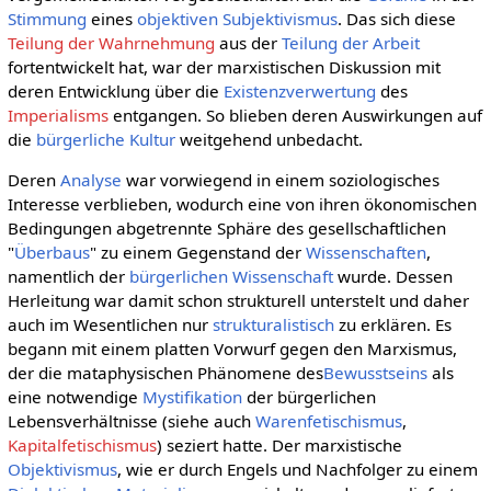
Stimmung
eines
objektiven Subjektivismus
. Das sich diese
Teilung der Wahrnehmung
aus der
Teilung der Arbeit
fortentwickelt hat, war der marxistischen Diskussion mit
deren Entwicklung über die
Existenzverwertung
des
Imperialisms
entgangen. So blieben deren Auswirkungen auf
die
bürgerliche Kultur
weitgehend unbedacht.
Deren
Analyse
war vorwiegend in einem soziologisches
Interesse verblieben, wodurch eine von ihren ökonomischen
Bedingungen abgetrennte Sphäre des gesellschaftlichen
"
Überbaus
" zu einem Gegenstand der
Wissenschaften
,
namentlich der
bürgerlichen Wissenschaft
wurde. Dessen
Herleitung war damit schon strukturell unterstelt und daher
auch im Wesentlichen nur
strukturalistisch
zu erklären. Es
begann mit einem platten Vorwurf gegen den Marxismus,
der die mataphysischen Phänomene des
Bewusstseins
als
eine notwendige
Mystifikation
der bürgerlichen
Lebensverhältnisse (siehe auch
Warenfetischismus
,
Kapitalfetischismus
) seziert hatte. Der marxistische
Objektivismus
, wie er durch Engels und Nachfolger zu einem