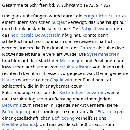
Gesammelte Schriften bd. 8, Suhrkamp 1972, S. 183)
Und ganz unbefangen wurde damit die
bürgerliche Kultur
zu
einem überhistorischen
Subjekt
verewigt, das überhaupt nur
durch Kritik beständig sein könne. Der
Subjektivismus
, den
das
neoliberale
Bewusstsein
nötig hat, konnte dann
schließlich auch von Luhmann u.a. verwissenschaftlicht
werden, indem die Funktionalität des
Ganzen
als subjektive
Notwendikeit für alle verklärt wurde. Die
Systemtheorien
brachten auf den Markt der
Meinungen
und Positionen, was
inzwischen auch schon vom
Strukturalismus
von linken und
rechten Erkenntnisintressen vorgegeben war. Der allgemeine
Nutzen
wurde zu einer
Objektivität
der Funktionalität
schlechthin, die in ihrer Kybernetik zum
Entscheidungskriterium der
Systemtheorienwurde
, weil er
nach strukturlogischer Auffassung eben einem jeden
Bedürfnis
zum Frieden in irgendeiner Art verhelfe (siehe
Befriedigung
) und soziologisch schon vor aller
Erfahrung
zu
einer gesellschaftlichen
Befriedung
verhelfe (siehe
Neoliberalismus
). Und das wurde schließlich auch zum