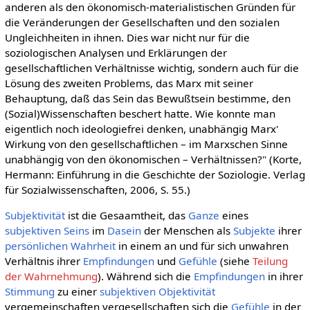
anderen als den ökonomisch-materialistischen Gründen für
die Veränderungen der Gesellschaften und den sozialen
Ungleichheiten in ihnen. Dies war nicht nur für die
soziologischen Analysen und Erklärungen der
gesellschaftlichen Verhältnisse wichtig, sondern auch für die
Lösung des zweiten Problems, das Marx mit seiner
Behauptung, daß das Sein das Bewußtsein bestimme, den
(Sozial)Wissenschaften beschert hatte. Wie konnte man
eigentlich noch ideologiefrei denken, unabhängig Marx'
Wirkung von den gesellschaftlichen – im Marxschen Sinne
unabhängig von den ökonomischen – Verhältnissen?" (Korte,
Hermann: Einführung in die Geschichte der Soziologie. Verlag
für Sozialwissenschaften, 2006, S. 55.)
Subjektivität
ist die Gesaamtheit, das
Ganze
eines
subjektiven
Seins
im
Dasein
der Menschen als
Subjekte
ihrer
persönlichen
Wahrheit
in einem an und für sich unwahren
Verhältnis ihrer
Empfindungen
und
Gefühle
(siehe
Teilung
der Wahrnehmung
). Während sich die
Empfindungen
in ihrer
Stimmung
zu einer
subjektiven Objektivität
vergemeinschaften vergesellschaften sich die
Gefühle
in der