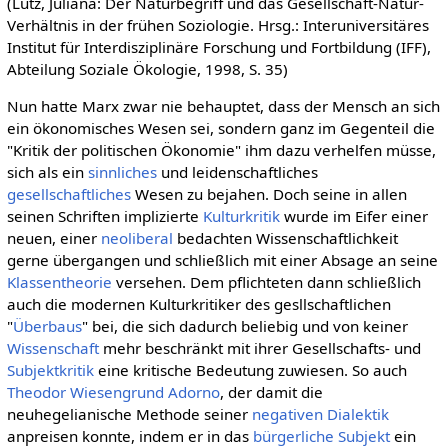
(Lutz, Juliana: Der Naturbegriff und das Gesellschaft-Natur-
Verhältnis in der frühen Soziologie. Hrsg.: Interuniversitäres
Institut für Interdisziplinäre Forschung und Fortbildung (IFF),
Abteilung Soziale Ökologie, 1998, S. 35)
Nun hatte Marx zwar nie behauptet, dass der Mensch an sich
ein ökonomisches Wesen sei, sondern ganz im Gegenteil die
"Kritik der politischen Ökonomie" ihm dazu verhelfen müsse,
sich als ein
sinnliches
und leidenschaftliches
gesellschaftliches
Wesen zu bejahen. Doch seine in allen
seinen Schriften implizierte
Kulturkritik
wurde im Eifer einer
neuen, einer
neoliberal
bedachten Wissenschaftlichkeit
gerne übergangen und schließlich mit einer Absage an seine
Klassentheorie
versehen. Dem pflichteten dann schließlich
auch die modernen Kulturkritiker des gesllschaftlichen
"
Überbaus
" bei, die sich dadurch beliebig und von keiner
Wissenschaft
mehr beschränkt mit ihrer Gesellschafts- und
Subjektkritik
eine kritische Bedeutung zuwiesen. So auch
Theodor Wiesengrund Adorno
, der damit die
neuhegelianische Methode seiner
negativen Dialektik
anpreisen konnte, indem er in das
bürgerliche Subjekt
ein