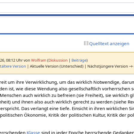
Quelltext anzeigen
26, 08:12 Uhr von
Wolfram
(
Diskussion
|
Beiträge
)
ältere Version
| Aktuelle Version (Unterschied) | Nächstjüngere Version → 
 Streit um ihre Verwirklichung, um das wirklich Notwendige, daru
en ist, wie diese Wendung also gesellschaftlich vorherrschen sol
 Menschen auch wirklich zu befreien (sie Freiheit), sie wirklich g
heit) und ihnen also auch wirklich gerecht zu werden (siehe Rec
spricht. Das verlangt eine tiefe. Einsicht in ihren wirklichen S
politischen Ökonomie, Kritik der politischen Kultur, Kritik der po
herrschenden
Klasse
sind in jeder Epoche herrschende Gedanken,