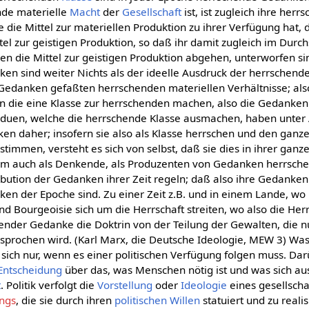
nde materielle
Macht
der
Gesellschaft
ist, ist zugleich ihre herr
e die Mittel zur materiellen Produktion zu ihrer Verfügung hat, 
tel zur geistigen Produktion, so daß ihr damit zugleich im Durch
n die Mittel zur geistigen Produktion abgehen, unterworfen si
n sind weiter Nichts als der ideelle Ausdruck der herrschend
s Gedanken gefaßten herrschenden materiellen Verhältnisse; als
en die eine Klasse zur herrschenden machen, also die Gedanken
ividuen, welche die herrschende Klasse ausmachen, haben unte
en daher; insofern sie also als Klasse herrschen und den gan
timmen, versteht es sich von selbst, daß sie dies in ihrer ga
erm auch als Denkende, als Produzenten von Gedanken herrsche
ibution der Gedanken ihrer Zeit regeln; daß also ihre Gedanken
n der Epoche sind. Zu einer Zeit z.B. und in einem Lande, wo 
nd Bourgeoisie sich um die Herrschaft streiten, wo also die Herrsc
chender Gedanke die Doktrin von der Teilung der Gewalten, die n
sprochen wird. (Karl Marx, die Deutsche Ideologie, MEW 3) W
t sich nur, wenn es einer politischen Verfügung folgen muss. Dar
Entscheidung
über das, was Menschen nötig ist und was sich a
t
. Politik verfolgt die
Vorstellung
oder
Ideologie
eines gesellscha
ngs
, die sie durch ihren
politischen Willen
statuiert und zu realis