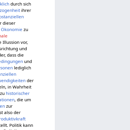
klich
durch sich
ezogenheit
ihrer
bstanziellen
r dieser
en Ökonomie
zu
nale
Illussion vor,
srichtung und
er, dass die
edingungen
und
rsonen
lediglich
enziellen
endigkeiten
der
eln, in Wahrheit
rzu
historischer
ationen
, die um
ten
zur
st also der
roduktivkraft
ellt. Politik kann