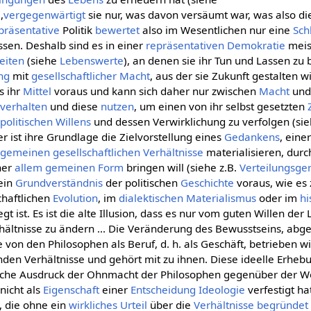
),
vergegenwärtigt
sie nur, was davon versäumt war, was also d
präsentative
Politik
bewertet
also im Wesentlichen nur eine
Sch
sen. Deshalb sind es in einer
repräsentativen Demokratie
meis
eiten
(siehe
Lebenswerte
), an denen sie ihr Tun und Lassen zu
ng
mit
gesellschaftlicher
Macht
, aus der sie Zukunft gestalten wil
s ihr
Mittel
voraus und kann sich daher nur zwischen
Macht
un
verhalten
und diese
nutzen
, um einen von ihr selbst gesetzten
s
politischen Willens
und dessen Verwirklichung zu verfolgen (sie
er ist ihre Grundlage die Zielvorstellung eines
Gedankens
, eine
lgemeinen
gesellschaftlichen
Verhältnisse
materialisieren, durc
ner
allem gemeinen
Form
bringen will (siehe z.B.
Verteilungsger
 ein
Grundverständnis
der politischen
Geschichte
voraus, wie es 
chaftlichen
Evolution
, im
dialektischen Materialismus
oder im
hi
gt ist. Es ist die alte Illusion, dass es nur vom guten Willen der
ältnisse zu ändern ... Die Veränderung des Bewusstseins, abg
e von den Philosophen als Beruf, d. h. als Geschäft, betrieben wir
den Verhältnisse und gehört mit zu ihnen. Diese ideelle Erheb
gische Ausdruck der Ohnmacht der Philosophen gegenüber der W
nicht als
Eigenschaft
einer
Entscheidung
Ideologie
verfestigt hat
, die ohne ein
wirkliches
Urteil
über die
Verhältnisse
begründet