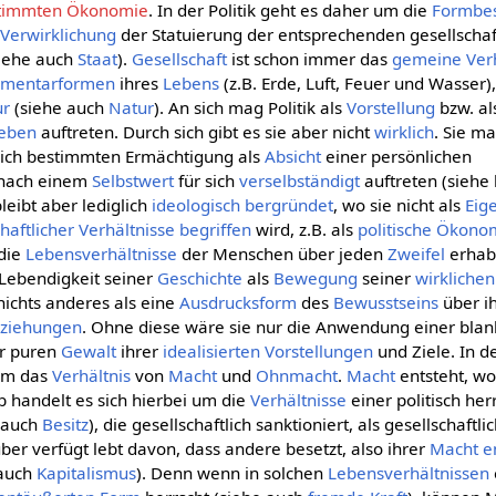
estimmten Ökonomie
. In der Politik geht es daher um die
Formbe
e
Verwirklichung
der Statuierung der entsprechenden gesellschaf
siehe auch
Staat
).
Gesellschaft
ist schon immer das
gemeine
Ver
ementarformen
ihres
Lebens
(z.B. Erde, Luft, Feuer und Wasser)
ur
(siehe auch
Natur
). An sich mag Politik als
Vorstellung
bzw. a
eben
auftreten. Durch sich gibt es sie aber nicht
wirklich
. Sie m
sich bestimmten Ermächtigung als
Absicht
einer persönlichen
nach einem
Selbstwert
für sich
verselbständigt
auftreten (siehe
bleibt aber lediglich
ideologisch
bergründet
, wo sie nicht als
Eig
haftlicher
Verhältnisse
begriffen
wird, z.B. als
politische Ökono
 die
Lebensverhältnisse
der Menschen über jeden
Zweifel
erhabe
 Lebendigkeit seiner
Geschichte
als
Bewegung
seiner
wirklichen
k nichts anderes als eine
Ausdrucksform
des
Bewusstseins
über i
ziehungen
. Ohne diese wäre sie nur die Anwendung einer bla
ur puren
Gewalt
ihrer
idealisierten
Vorstellungen
und Ziele. In d
 um das
Verhältnis
von
Macht
und
Ohnmacht
.
Macht
entsteht, w
b handelt es sich hierbei um die
Verhältnisse
einer politisch he
u auch
Besitz
), die gesellschaftlich sanktioniert, als gesellschaftl
über verfügt lebt davon, dass andere besetzt, also ihrer
Macht
e
 auch
Kapitalismus
). Denn wenn in solchen
Lebensverhältnissen