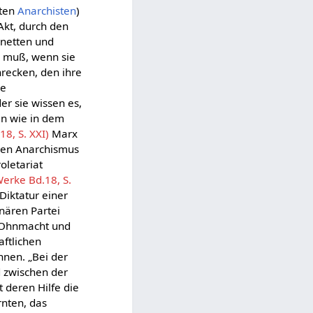
nten
Anarchisten
)
 Akt, durch den
onetten und
ei muß, wenn sie
hrecken, den ihre
ie
er sie wissen es,
en wie in dem
8, S. XXI)
Marx
 den Anarchismus
oletariat
erke Bd.18, S.
Diktatur einer
onären Partei
nd Ohnmacht und
aftlichen
nnen. „Bei der
d zwischen der
t deren Hilfe die
rnten, das