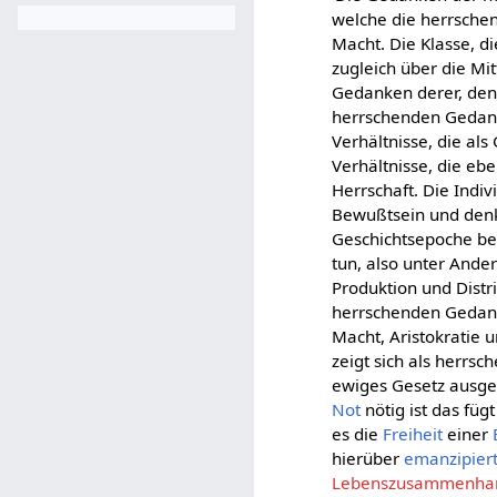
welche die herrsche
Macht. Die Klasse, di
zugleich über die Mit
Gedanken derer, dene
herrschenden Gedanke
Verhältnisse, die al
Verhältnisse, die eb
Herrschaft. Die Ind
Bewußtsein und denk
Geschichtsepoche bes
tun, also unter And
Produktion und Distr
herrschenden Gedanke
Macht, Aristokratie u
zeigt sich als herrs
ewiges Gesetz ausge
Not
nötig ist das füg
es die
Freiheit
einer
hierüber
emanzipier
Lebenszusammenha