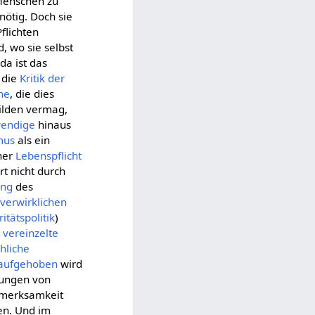
Menschen zu
nnötig. Doch sie
Pflichten
d, wo sie selbst
 da ist das
, die
Kritik der
he
, die dies
ilden vermag,
endige
hinaus
mus
als ein
ner
Lebenspflicht
ert nicht durch
ung
des
d
verwirklichen
itätspolitik
)
e
vereinzelte
hliche
aufgehoben
wird
sungen von
ufmerksamkeit
en. Und im