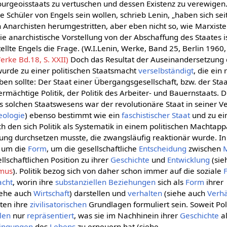
urgeoisstaats zu vertuschen und dessen Existenz zu verewigen.
e Schüler von Engels sein wollen, schrieb Lenin, „haben sich sei
 Anarchisten herumgestritten, aber eben nicht so, wie Marxiste
ie anarchistische Vorstellung von der Abschaffung des Staates i
ellte Engels die Frage. (W.I.Lenin, Werke, Band 25, Berlin 1960, S
rke Bd.18, S. XXII)
Doch das Resultat der Auseinandersetzung 
urde zu einer politischen Staatsmacht
verselbständigt
, die ein
en sollte: Der Staat einer Übergangsgesellschaft, bzw. der Sta
bermächtige Politik, der Politik des Arbeiter- und Bauernstaats. 
s solchen Staatswesens war der revolutionäre Staat in seiner V
deologie
) ebenso bestimmt wie ein
faschistischer
Staat
und zu e
 den sich Politik als Systematik in einem politischen Machtap
ng durchsetzen musste, die zwangsläufig reaktionär wurde. In 
m um die
Form
, um die gesellschaftliche
Entscheidung
zwischen
llschaftlichen Position zu ihrer
Geschichte
und
Entwicklung
(sie
smus
). Politik bezog sich von daher schon immer auf die soziale
cht
, worin ihre
substanziellen
Beziehungen
sich als
Form
ihrer
iehe auch
Wirtschaft
) darstellen und
verhalten
(siehe auch
Verhä
lten ihre
zivilisatorischen
Grundlagen formuliert sein. Soweit Poli
llen
nur
repräsentiert
, was sie im Nachhinein ihrer
Geschichte
a
ingungen
des
Lebens
zu erneuern hat (siehe