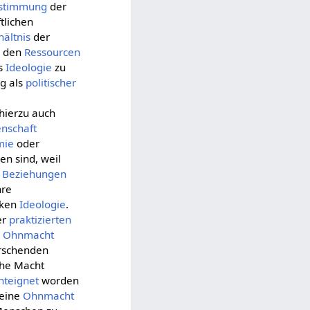
stimmung
der
tlichen
hältnis
der
, den
Ressourcen
ls
Ideologie
zu
ag als
politischer
 hierzu auch
enschaft
mie
oder
n sind, weil
Beziehungen
hre
nken
Ideologie
.
er
praktizierten
o
Ohnmacht
rrschenden
iche Macht
nteignet
worden
eine
Ohnmacht