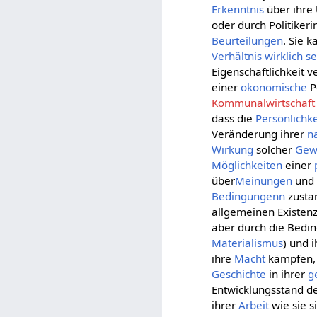
Erkenntnis
über ihre 
oder durch Politikeri
Beurteilungen
. Sie 
Verhältnis
wirklich
se
Eigenschaftlichkeit 
einer
okonomische
P
Kommunalwirtschaft
dass die
Persönlichke
Veränderung ihrer
n
Wirkung
solcher
Gew
Möglichkeiten
einer
über
Meinungen
un
Bedingungenn
zusta
allgemeinen Existenz
aber durch die Bedin
Materialismus
) und 
ihre
Macht
kämpfen, 
Geschichte
in ihrer
g
Entwicklungsstand d
ihrer
Arbeit
wie sie s