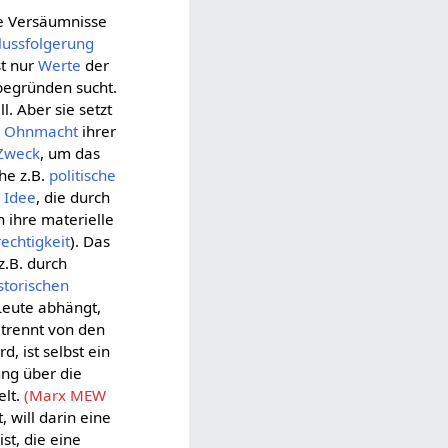
ie Versäumnisse
lussfolgerung
t nur
Werte
der
 begründen sucht.
l. Aber sie setzt
d
Ohnmacht
ihrer
Zweck
, um das
he z.B.
politische
r
Idee
, die durch
h ihre materielle
echtigkeit
). Das
z.B. durch
storischen
 Leute abhängt,
etrennt von den
d, ist selbst ein
ung über die
elt.
(Marx MEW
, will darin eine
ist, die eine