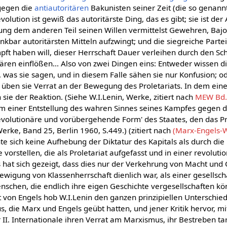
 gegen die
antiautoritären
Bakunisten seiner Zeit (die so genan
volution ist gewiß das autoritärste Ding, das es gibt; sie ist der
rung dem anderen Teil seinen Willen vermittelst Gewehren, Baj
nkbar autoritärsten Mitteln aufzwingt; und die siegreiche Part
ft haben will, dieser Herrschaft Dauer verleihen durch den Sc
ren einflößen... Also von zwei Dingen eins: Entweder wissen d
t, was sie sagen, und in diesem Falle sähen sie nur Konfusion; od
s üben sie Verrat an der Bewegung des Proletariats. In dem ein
sie der Reaktion. (Siehe W.I.Lenin, Werke, zitiert nach
MEW Bd.1
 um einer Entstellung des wahren Sinnes seines Kampfes gegen
evolutionäre und vorübergehende Form' des Staates, den das Pr
Werke, Band 25, Berlin 1960, S.449.) (zitiert nach
(Marx-Engels-W
e sich keine Aufhebung der Diktatur des Kapitals als durch die 
 vorstellen, die als Proletariat aufgefasst und in einer revoluti
 Es hat sich gezeigt, dass dies nur der Verkehrung von Macht u
ewigung von Klassenherrschaft dienlich war, als einer gesellsch
schen, die endlich ihre eigen Geschichte vergesellschaften kö
t von Engels hob W.I.Lenin den ganzen prinzipiellen Unterschie
, die Marx und Engels geübt hatten, und jener Kritik hervor, mi
 II. Internationale ihren Verrat am Marxismus, ihr Bestreben ta