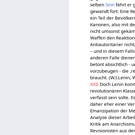
selben
Sinn
fährt er
gewandt fort: Eine Re
ein Teil der Bevölke
Kanonen, also mit de
nicht umsonst gekämp
Waffen den Reaktionä
Antiautoritarier nich
– und in diesem Fall
anderen Falle dienen 
betont absichtlich -
vorzubeugen - die ,r
braucht. (W.I.Lenin, 
XXI)
Doch Lenin konnt
revolutionären Klasse
verfasst sein solte.
daher eher einer Ver
Emanzipation der Men
Analyse dieser Arbei
Kritik am Anarchismus
Revisionisten aus der