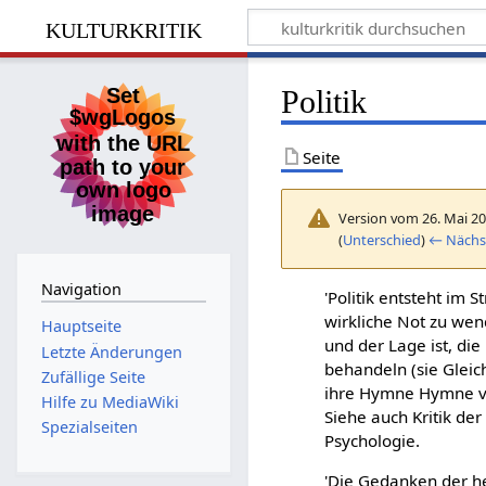
kulturkritik
Politik
Seite
Version vom 26. Mai 20
(
Unterschied
)
← Nächst
Navigation
'Politik entsteht im
wirkliche Not zu wend
Hauptseite
und der Lage ist, die
Letzte Änderungen
behandeln (sie Gleich
Zufällige Seite
ihre Hymne Hymne ver
Hilfe zu MediaWiki
Siehe auch Kritik der 
Spezialseiten
Psychologie.
'Die Gedanken der 