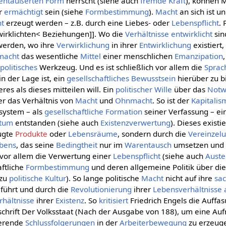
entäußerten
Form
herrscht (siehe auch
fremde Kraft
), können 
er
ermächtigt
sein (siehe
Formbestimmung
).
Macht
an sich ist u
t
erzeugt werden – z.B. durch eine Liebes- oder
Lebenspflicht
. 
wirklichten< Beziehungen]]. Wo die
Verhältnisse
entwirklicht
sin
erden, wo ihre
Verwirklichung
in ihrer
Entwirklichung
existiert,
macht
das wesentliche
Mittel
einer menschlichen
Emanzipation
r
politisches
Werkzeug. Und es ist schließlich vor allem die
Sprac
n der Lage ist, ein
gesellschaftliches
Bewusstsein
hierüber zu b
res als dieses mitteilen will. Ein
politischer Wille
über das
Notw
r das Verhältnis von
Macht
und
Ohnmacht
. So ist der
Kapitalis
system – als
gesellschaftliche
Formation
seiner Verfassung – ei
ntum
entstanden (siehe auch
Existenzverwertung
). Dieses existi
ugte
Produkte
oder
Lebensräume
, sondern durch die
Vereinzel
bens
, das seine
Bedingtheit
nur im
Warentausch
umsetzen un
 vor allem die Verwertung einer
Lebenspflicht
(siehe auch
Auster
aftliche
Formbestimmung
und deren allgemeine Politik über di
rzu
politische Kultur
). So lange politische
Macht
nicht auf ihre
sac
führt und durch die
Revolutionierung
ihrer
Lebensverhältnisse
rhältnisse
ihrer
Existenz
. So
kritisiert
Friedrich Engels die Auffa
tschrift Der Volksstaat (Nach der Ausgabe von 188), um eine A
eerende
Schlussfolgerungen
in der
Arbeiterbewegung
zu erzeug