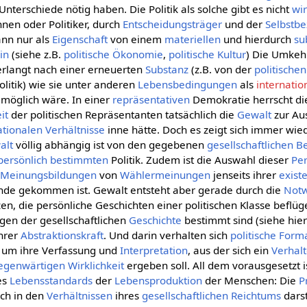
Unterschiede nötig haben. Die Politik als solche gibt es nicht
wir
nnen oder Politiker, durch
Entscheidungsträger
und der
Selbstb
kann nur als
Eigenschaft
von einem
materiellen
und hierdurch
su
in
(siehe z.B.
politische Ökonomie
,
politische Kultur
) Die Umkeh
verlangt nach einer erneuerten
Substanz
(z.B. von der
politisch
olitik) wie sie unter anderen
Lebensbedingungen
als
internatio
möglich wäre. In einer
repräsentativen
Demokratie herrscht die 
it
der politischen Repräsentanten tatsächlich die
Gewalt
zur Au
ationalen
Verhältnisse
inne hätte. Doch es zeigt sich immer wied
alt
völlig abhängig ist von den gegebenen
gesellschaftlichen
B
persönlich
bestimmten
Politik. Zudem ist die Auswahl dieser
Pe
d
Meinungsbildungen
von
Wählermeinungen
jenseits ihrer
exist
nde gekommen ist. Gewalt entsteht aber gerade durch die
Notw
en, die persönliche Geschichten einer politischen Klasse beflüg
gen der gesellschaftlichen
Geschichte
bestimmt sind (siehe hie
ihrer
Abstraktionskraft
. Und darin verhalten sich
politische
Form
um ihre Verfassung und
Interpretation
, aus der sich ein
Verhal
egenwärtigen
Wirklichkeit
ergeben soll. All dem vorausgesetzt i
es
Lebensstandards
der
Lebensproduktion
der Menschen: Die
P
ich in den
Verhältnissen
ihres
gesellschaftlichen
Reichtums
darst