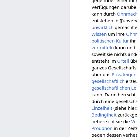
gegenüber einer ihr
Verfügungen darüb
kann durch
Ohnmach
entstehen in [[unver
unwirklich
gemacht w
Wissen
um ihre
Ohn
politischen Kultur
ih
vermitteln
kann und i
soweit sie nichts ande
entsteht im
Urteil
übe
ganzes Gesellschafts
über das
Privateige
gesellschaftlich
erze
gesellschaftlichen
Le
kann. Darin herrscht
durch eine gesellsch
Einzelheit
(siehe hie
Bedingtheit
zurückge
beherrscht sie die
Ve
Proudhon
in der Zei
gegen dessen verh