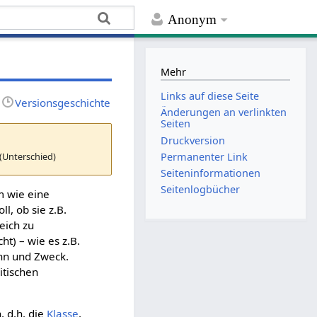
Anonym
Mehr
Links auf diese Seite
Versionsgeschichte
Änderungen an verlinkten
Seiten
Druckversion
(Unterschied)
Permanenter Link
Seiten­­informationen
Seitenlogbücher
m wie eine
l, ob sie z.B.
leich zu
ht) – wie es z.B.
inn und Zweck.
litischen
 d.h. die
Klasse
,