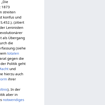
 „Die
t 1873
n streiten
st konfus und
.452.). (zitiert
der Leninisten
 revolutionärer
at als Übergang
Durch die
erfassung (siehe
inem
totalen
parat gegen die
der Politik geht
Macht
und
he hierzu auch
Form
ihrer
ltnis
). In der
tik aber in
ls
notwendiges