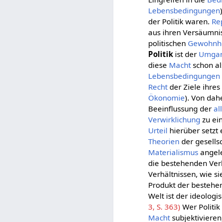
Lebensbedingungen
der Politik waren.
Re
aus ihren Versäumnis
politischen
Gewohnh
Politik
ist der
Umga
diese
Macht
schon al
Lebensbedingungen
Recht
der Ziele ihre
Ökonomie
). Von dah
Beeinflussung der
al
Verwirklichung
zu ei
Urteil
hierüber setzt
Theorien
der gesells
Materialismus
angele
die bestehenden Verh
Verhältnissen, wie si
Produkt der bestehen
Welt ist der ideolo
3, S. 363)
Wer Politik 
Macht
subjektivieren