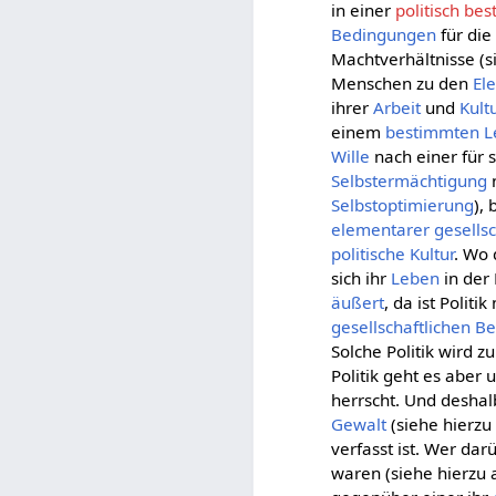
in einer
politisch b
Bedingungen
für di
Machtverhältnisse (
Menschen zu den
El
ihrer
Arbeit
und
Kult
einem
bestimmten
L
Wille
nach einer für 
Selbstermächtigung
Selbstoptimierung
), 
elementarer
gesellsc
politische Kultur
. Wo
sich ihr
Leben
in der
äußert
, da ist Politi
gesellschaftlichen
Be
Solche Politik wird z
Politik geht es aber
herrscht. Und deshal
Gewalt
(siehe hierz
verfasst ist. Wer dar
waren (siehe hierzu