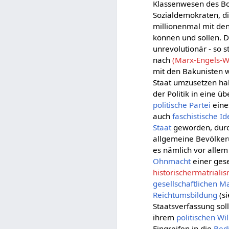
Klassenwesen des Bo
Sozialdemokraten, di
millionenmal mit den
können und sollen. D
unrevolutionär - so st
nach
(Marx-Engels-We
mit den Bakunisten w
Staat umzusetzen hab
der Politik in eine ü
politische Partei
eine
auch
faschistische I
Staat
geworden, durch
allgemeine Bevölkeru
es nämlich vor alle
Ohnmacht
einer gese
historischermatriali
gesellschaftlichen
Ma
Reichtumsbildung
(s
Staatsverfassung sol
ihrem
politischen Wi
Eingreifen in die
Bed