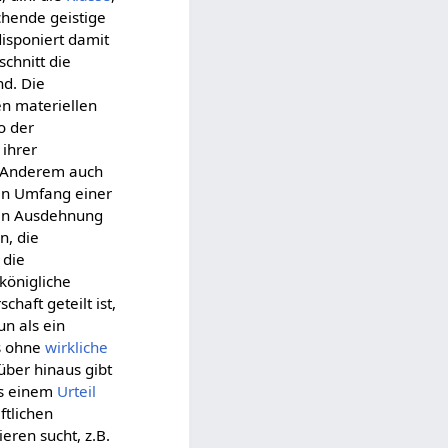
schende geistige
disponiert damit
schnitt die
nd. Die
en materiellen
o der
 ihrer
r Anderem auch
zen Umfang einer
nzen Ausdehnung
n, die
 die
königliche
haft geteilt ist,
un als ein
as ohne
wirkliche
über hinaus gibt
us einem
Urteil
ftlichen
ieren sucht, z.B.