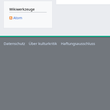
M
a
Wikiwerkzeuge
i
Atom
2
0
2
5
Datenschutz
Über kulturkritik
Haftungsausschluss