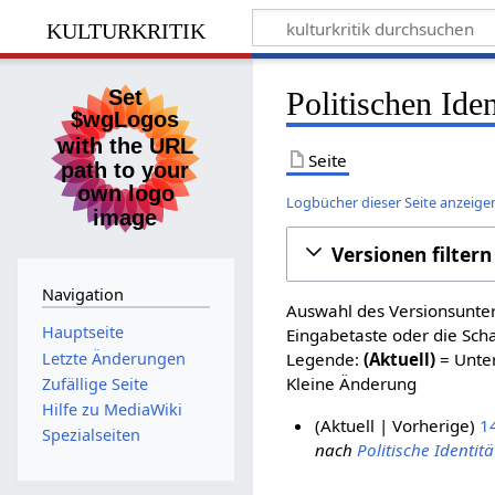
kulturkritik
Politischen Iden
Seite
Logbücher dieser Seite anzeige
Versionen filtern
Navigation
Auswahl des Versionsunter
Hauptseite
Eingabetaste oder die Sch
Letzte Änderungen
Legende:
(Aktuell)
= Unter
Kleine Änderung
Zufällige Seite
Hilfe zu MediaWiki
Aktuell
Vorherige
1
Spezialseiten
nach
Politische Identitä
8
.