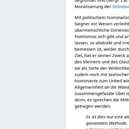
begründet sind (vergl. z.B.
Moralisierung der
Selbst
Mit politischem Nominali
Gegner ein Wesen verleiht
übermenschliche Dimensio
Nomismus sich gibt und an
lassen, so abstrakt und ir
bemessen ist, weder durch 
Ziel, hat er seinen Zweck 
des Meinens und des Glaube
sie als Sorte der Wirklichk
zudem noch mit seelische
Nominierte zum Unheil wir
Allgemeinheit
an die Wand 
zusammengefasste Übel ist
denn, es sprechen die Mit
getragen werden.
Es ist dies nur eine 
genannten Methode, d