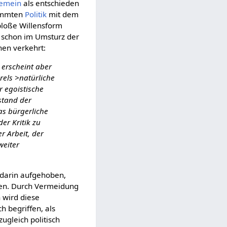
gemein
als entschieden
timmten
Politik
mit dem
 bloße Willensform
t schon im Umsturz der
hen verkehrt:
 erscheint aber
rels >natürliche
r egoistische
stand der
as bürgerliche
er Kritik zu
r Arbeit, der
weiter
t darin aufgehoben,
lten. Durch Vermeidung
 wird diese
h begriffen, als
zugleich politisch