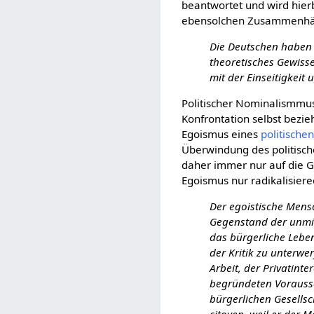
beantwortet und wird hier
ebensolchen Zusammenhän
Die Deutschen haben 
theoretisches Gewiss
mit der Einseitigkeit 
Politischer Nominalismmus
Konfrontation selbst bezieh
Egoismus eines
politische
Überwindung des politisc
daher immer nur auf die Ge
Egoismus nur radikalisier
Der egoistische Mensc
Gegenstand der unmitt
das bürgerliche Leben
der Kritik zu unterwer
Arbeit, der Privatinte
begründeten Vorausset
bürgerlichen Gesells