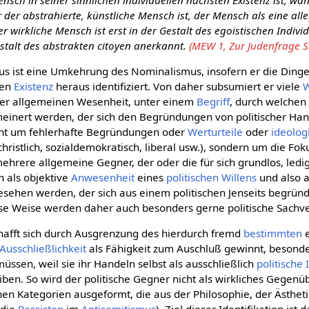
Mensch in seiner sinnlichen individuellen nächsten Existenz ist, wä
 der abstrahierte, künstliche Mensch ist, der Mensch als eine all
r wirkliche Mensch ist erst in der Gestalt des egoistischen Indiv
stalt des abstrakten citoyen anerkannt.
(MEW 1, Zur Judenfrage S.
us ist eine Umkehrung des Nominalismus, insofern er die Dinge 
hen
Existenz
heraus identifiziert. Von daher subsumiert er viele
ner allgemeinen Wesenheit, unter einem
Begriff
, durch welchen 
meinert werden, der sich den Begründungen von politischer Han
icht um fehlerhafte Begründungen oder
Werturteile
oder
ideolog
christlich, sozialdemokratisch, liberal usw.), sondern um die Fo
hrere allgemeine Gegner, der oder die für sich grundlos, ledig
n als objektive
Anwesenheit
eines
politischen Willens
und also a
gesehen werden, der sich aus einem politischen Jenseits begrün
ese Weise werden daher auch besonders gerne politische Sachv
chafft sich durch Ausgrenzung des hierdurch fremd
bestimmten
e
Ausschließlichkeit
als Fähigkeit zum Auschluß gewinnt, besonder
müssen, weil sie ihr Handeln selbst als ausschließlich
politische 
ben. So wird der politische Gegner nicht als wirkliches Geg
hen Kategorien ausgeformt, die aus der Philosophie, der Ästhet