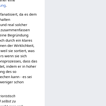
daher eine
lung
.
fanatisiert, da es dem
halten
 und real solcher
en zusammenfassen
 keine Begründung
och durch ein klares
nen der Wirklichkeit,
eil sie sortiert, was
ers wenn sie sich
onsprozesses, dass das
et, indem er in hoher
ung des so
echen kann - es sei
 weniger schon
ioristisch
 selbst zu