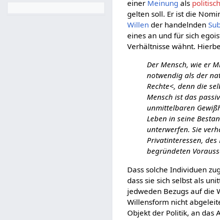
einer
Meinung
als
politisc
gelten soll. Er ist die Nom
Willen
der handelnden
Sub
eines an und für sich egoi
Verhältnisse wähnt. Hierbe
Der Mensch, wie er Mi
notwendig als der nat
Rechte<, denn die sel
Mensch ist das passi
unmittelbaren Gewißhe
Leben in seine Bestan
unterwerfen. Sie verhä
Privatinteressen, des 
begründeten Vorausse
Dass solche Individuen zug
dass sie sich selbst als u
jedweden Bezugs auf die 
Willensform nicht abgeleit
Objekt der Politik, an das 