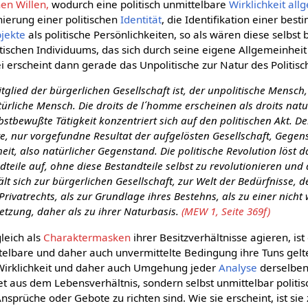
hen Willen,
wodurch eine politisch unmittelbare
Wirklichkeit
all
inierung einer politischen
Identität
, die Identifikation einer bes
jekte
als politische Persönlichkeiten, so als wären diese selbst
stischen Individuums, das sich durch seine eigene Allgemeinhei
i erscheint dann gerade das Unpolitische zur Natur des Politisc
tglied der bürgerlichen Gesellschaft ist, der unpolitische Mensch,
ürliche Mensch. Die droits de l´homme erscheinen als droits natu
bstbewußte Tätigkeit konzentriert sich auf den politischen Akt. De
ve, nur vorgefundne Resultat der aufgelösten Gesellschaft, Gegen
it, also natürlicher Gegenstand. Die politische Revolution löst d
dteile auf, ohne diese Bestandteile selbst zu revolutionieren und d
lt sich zur bürgerlichen Gesellschaft, zur Welt der Bedürfnisse, de
Privatrechts, als zur Grundlage ihres Bestehns, als zu einer nicht 
tzung, daher als zu ihrer Naturbasis.
(MEW 1, Seite 369f)
leich als
Charaktermasken
ihrer Besitzverhältnisse agieren, is
nittelbare und daher auch unvermittelte Bedingung ihre Tuns ge
Wirklichkeit und daher auch Umgehung jeder
Analyse
derselben
et aus dem Lebensverhältnis, sondern selbst unmittelbar politisc
Ansprüche oder Gebote zu richten sind. Wie sie erscheint, ist sie 