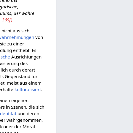
hrend der
egorische,
iduums, der wahre
 369f)
nicht aus sich,
Wahrnehmungen
von
sie zu einer
dlung enthebt. Es
ische
Ausrichtungen
kussierung des
lich durch derart
ls Gegenstand für
det, meist aus einem
erhalte
kulturalisiert
.
inen eigenen
s in Szenen, die sich
Identität
und deren
enüber wahrgenommen,
ik oder der Moral