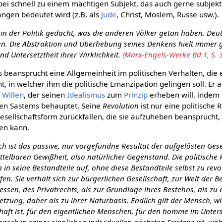
bei schnell zu einem mächtigen Subjekt, das auch gerne subjek
gen bedeutet wird (z.B. als
Jude
, Christ, Moslem, Russe usw.).
in der Politik gedacht, was die anderen Völker getan haben. Deu
en. Die Abstraktion und Überhebung seines Denkens hielt immer g
und Untersetztheit ihrer Wirklichkeit.
(Marx-Engels-Werke Bd.1, S. 
 beansprucht eine Allgemeinheit im politischen Verhalten, die 
t, in welcher ihm die politische Emanzipation gelingen soll. Er 
n Willen
, der seinen
Idealismus
zum
Prinzip
erheben will, indem 
hen Sastems behauptet. Seine
Revolution
ist nur eine politische 
sellschaftsform zurückfallen, die sie aufzuheben beansprucht, 
een kann.
h ist das passive, nur vorgefundne Resultat der aufgelösten Gese
elbaren Gewißheit, also natürlicher Gegenstand. Die politische R
 in seine Bestandteile auf, ohne diese Bestandteile selbst zu rev
fen. Sie verhält sich zur bürgerlichen Gesellschaft, zur Welt der B
ressen, des Privatrechts, als zur Grundlage ihres Bestehns, als zu 
zung, daher als zu ihrer Naturbasis. Endlich gilt der Mensch, wi
chaft ist, für den eigentlichen Menschen, für den homme im Unte