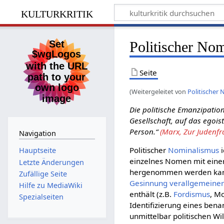
kulturkritik
Politischer No
Seite
(Weitergeleitet von
Politischer
Die politische Emanzipation
Gesellschaft, auf das egoi
Person.“
(Marx, Zur Judenfr
Navigation
Politischer
Nominalismus
i
Hauptseite
einzelnes Nomen mit ein
Letzte Änderungen
hergenommen werden kan
Zufällige Seite
Gesinnung
verallgemeiner
Hilfe zu MediaWiki
enthält (z.B.
Fordismus
, M
Spezialseiten
Identifizierung eines ben
unmittelbar politischen Wi