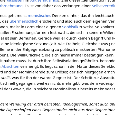
 die
Rassisten
im
Antisemitismus
). Ziel dieser Identifikation ist 
wahrnehmung
. Es ist von daher das Verlangen einer
Selbstvered
smus geht meist
monistisches
Denken einher, das ihn leicht auch 
, das
übermenschlich
erscheint und also auch dem eigenen Ver
nen, meist in Form einer eigenen
Sophistik
zuweist. So konkret
 allen Erscheinungsformen festmacht, die sich in seinem Will
real ist sein Bemühen. Gerade weil er durch keinen Begriff und
eine ideologische Setzung (z.B. wie Freiheit, Gleichheit usw.) n
alleine in der Entgegensetzung zu politisch maskierten Phänome
ns. Die Willkürlichkeit, die sich hierin immer bestätigen kann, w
eit haben muss, ist durch ihre Selbstisolation gefährlich, besond
n
Absichten
vermengt. Es liegt schon in der Natur dieses Selekti
d und der Nominierende zum Erlöser, der sich hiergegen erricht
stellt
, was für ihn der wahre Gegner ist. Der Schritt zur Ausrott
 schnell gegangen, weil es nichts mehr gibt, was dem widerspr
tel der Gewalt, die in solchem Nominalismus bereits mehr oder
andere Wendung der alten beliebten, ideologischen, sonst auch apr
ie Eigenschaften eines Gegenstandes nicht aus dem Gegenstand