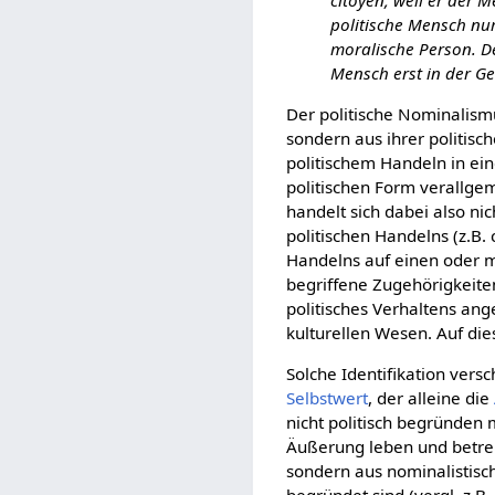
citoyen, weil er der 
politische Mensch nur
moralische Person. De
Mensch erst in der Ge
Der politische Nominalism
sondern aus ihrer politisc
politischem Handeln in ei
politischen Form verallge
handelt sich dabei also n
politischen Handelns (z.B. 
Handelns auf einen oder me
begriffene Zugehörigkeite
politisches Verhaltens an
kulturellen Wesen. Auf di
Solche Identifikation vers
Selbstwert
, der alleine die
nicht politisch begründen 
Äußerung leben und betrei
sondern aus nominalistisc