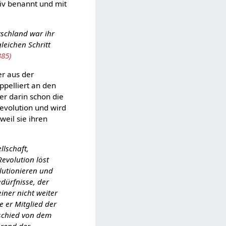
tiv benannt und mit
tschland war ihr
leichen Schritt
385)
er aus der
appelliert an den
er darin schon die
Revolution und wird
weil sie ihren
llschaft,
evolution löst
olutionieren und
edürfnisse, der
einer nicht weiter
e er Mitglied der
rschied von dem