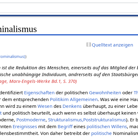
minalismus
Quelltext anzeigen
 Nominalismus)
)
 ist die Reduktion des Menschen, einerseits auf das Mitglied der
stische unabhängige Individuum, andrerseits auf den Staatsbürger
age, Marx-Engels-Werke Bd.1, S. 370)
dentifiziert
Eigenschaften
der politischen
Gewohnheiten
oder
T
er dem entsprechenden
Politikim
Allgemeinen
. Was wie eine Ha
n wird zu einem
Wesen
des
Denkens
überhaupt, zu einer Lebe
t
und politisch beurteilt, auch wenn es selbst überhaupt keine
oderne,
Postmoderne
,
Strukturalismus,
Poststrukturalismus
). Er
annten
Ereignisses
mit dem
Begriff
eines
politischen Willens
, mac
llensbestimmtheit. Von daher betreibt der
politische
Nominalismu