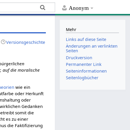
Anonym
Mehr
Links auf diese Seite
Versionsgeschichte
Änderungen an verlinkten
Seiten
Druckversion
 bürgerlichen
Permanenter Link
, auf die moralische
Seiten­­informationen
Seitenlogbücher
heorien
wie ein
utfarbe oder Herkunft
nshaltung oder
n wirklichen Gedanken
 betreibt somit die
ht es zu einer
s die Faktifizierung