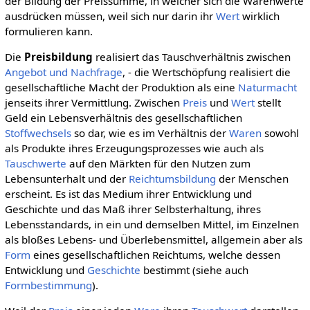
der Bildung der Preissumme, in welcher sich die Warenwerte
ausdrücken müssen, weil sich nur darin ihr
Wert
wirklich
formulieren kann.
Die
Preisbildung
realisiert das Tauschverhältnis zwischen
Angebot und Nachfrage
, - die Wertschöpfung realisiert die
gesellschaftliche Macht der Produktion als eine
Naturmacht
jenseits ihrer Vermittlung. Zwischen
Preis
und
Wert
stellt
Geld ein Lebensverhältnis des gesellschaftlichen
Stoffwechsels
so dar, wie es im Verhältnis der
Waren
sowohl
als Produkte ihres Erzeugungsprozesses wie auch als
Tauschwerte
auf den Märkten für den Nutzen zum
Lebensunterhalt und der
Reichtumsbildung
der Menschen
erscheint. Es ist das Medium ihrer Entwicklung und
Geschichte und das Maß ihrer Selbsterhaltung, ihres
Lebensstandards, in ein und demselben Mittel, im Einzelnen
als bloßes Lebens- und Überlebensmittel, allgemein aber als
Form
eines gesellschaftlichen Reichtums, welche dessen
Entwicklung und
Geschichte
bestimmt (siehe auch
Formbestimmung
).