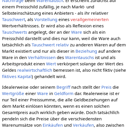
Nachfrage
beim
Warentausch
. Er erscheint zunächst auf
einem Preisschild zufällig, je nach Markt- und
Selbsteinschätzung eines Anbieters - als ihr relativer
Tauschwert
, als
Vorstellung
eines
verallgemeinerten
Wertverhältnisses. Er wird also als Reflexion eines
Tauschwerts
angelegt, der an der
Ware
sich als ein
Preisschild darstellt und dies nur kann, weil die Ware auch
tatsächlich als
Tauschwert
relativ
zu anderen Waren auf dem
Markt existiert und nur als dieser in
Beziehung
auf andere
Ware in den
Verhältnissen
des
Warentauschs
ist und als
Arbeitsprodukt einen
Wert
verkörpert solange der Wert des
Geldes
realwirtschaftlich
bemessen ist, also nicht fiktiv (siehe
fiktives Kapital
) gehandelt wird.
Idealerweise oder seinem
Begriff
nach stellt der
Preis
die
Wertgröße
einer
Ware
in
Geldform
dar. Realerweise ist er
nur Teil einer Preissumme, die alle Geldbeziehungen auf
dem Markt einlösen könnten, wenn es einen solchen
Gesamtpreis auch wirklich geben würde. Doch tatsächllch
pendeln sich die Preise über die verschiedensten
Warenumsätze von
Einkäufen
und
Verkäufen
, also zwischen