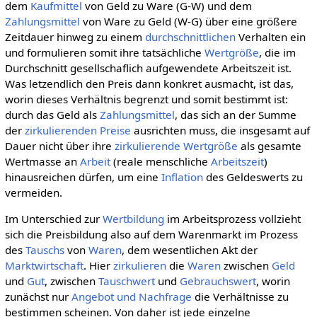
dem
Kaufmittel
von Geld zu Ware (G-W) und dem
Zahlungsmittel
von Ware zu Geld (W-G) über eine größere
Zeitdauer hinweg zu einem
durchschnittlichen
Verhalten ein
und formulieren somit ihre tatsächliche
Wertgröße
, die im
Durchschnitt gesellschaflich aufgewendete Arbeitszeit ist.
Was letzendlich den Preis dann konkret ausmacht, ist das,
worin dieses Verhältnis begrenzt und somit bestimmt ist:
durch das Geld als
Zahlungsmittel
, das sich an der Summe
der
zirkulierenden
Preise
ausrichten muss, die insgesamt auf
Dauer nicht über ihre
zirkulierende
Wertgröße
als gesamte
Wertmasse an
Arbeit
(reale menschliche
Arbeitszeit
)
hinausreichen dürfen, um eine
Inflation
des Geldeswerts zu
vermeiden.
Im Unterschied zur
Wertbildung
im Arbeitsprozess vollzieht
sich die Preisbildung also auf dem Warenmarkt im Prozess
des
Tauschs
von
Waren
, dem wesentlichen Akt der
Marktwirtschaft
. Hier
zirkulieren
die
Waren
zwischen
Geld
und
Gut
, zwischen
Tauschwert
und
Gebrauchswert
, worin
zunächst nur
Angebot und Nachfrage
die Verhältnisse zu
bestimmen scheinen. Von daher ist jede einzelne