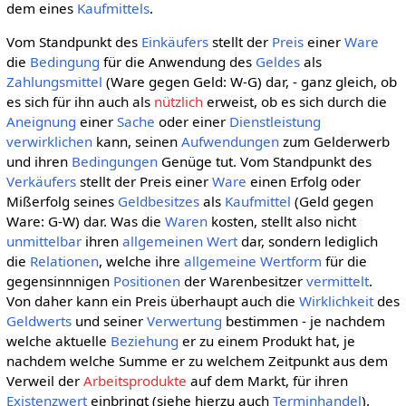
dem eines
Kaufmittels
.
Vom Standpunkt des
Einkäufers
stellt der
Preis
einer
Ware
die
Bedingung
für die Anwendung des
Geldes
als
Zahlungsmittel
(Ware gegen Geld: W-G) dar, - ganz gleich, ob
es sich für ihn auch als
nützlich
erweist, ob es sich durch die
Aneignung
einer
Sache
oder einer
Dienstleistung
verwirklichen
kann, seinen
Aufwendungen
zum Gelderwerb
und ihren
Bedingungen
Genüge tut. Vom Standpunkt des
Verkäufers
stellt der Preis einer
Ware
einen Erfolg oder
Mißerfolg seines
Geldbesitzes
als
Kaufmittel
(Geld gegen
Ware: G-W) dar. Was die
Waren
kosten, stellt also nicht
unmittelbar
ihren
allgemeinen
Wert
dar, sondern lediglich
die
Relationen
, welche ihre
allgemeine Wertform
für die
gegensinnnigen
Positionen
der Warenbesitzer
vermittelt
.
Von daher kann ein Preis überhaupt auch die
Wirklichkeit
des
Geldwerts
und seiner
Verwertung
bestimmen - je nachdem
welche aktuelle
Beziehung
er zu einem Produkt hat, je
nachdem welche Summe er zu welchem Zeitpunkt aus dem
Verweil der
Arbeitsprodukte
auf dem Markt, für ihren
Existenzwert
einbringt (siehe hierzu auch
Terminhandel
).