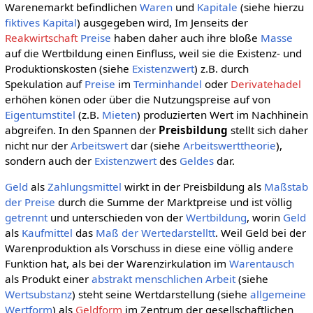
Warenemarkt befindlichen
Waren
und
Kapitale
(siehe hierzu
fiktives Kapital
) ausgegeben wird, Im Jenseits der
Reakwirtschaft
Preise
haben daher auch ihre bloße
Masse
auf die Wertbildung einen Einfluss, weil sie die Existenz- und
Produktionskosten (siehe
Existenzwert
) z.B. durch
Spekulation auf
Preise
im
Terminhandel
oder
Derivatehadel
erhöhen könen oder über die Nutzungspreise auf von
Eigentumstitel
(z.B.
Mieten
) produzierten Wert im Nachhinein
abgreifen. In den Spannen der
Preisbildung
stellt sich daher
nicht nur der
Arbeitswert
dar (siehe
Arbeitswerttheorie
),
sondern auch der
Existenzwert
des
Geldes
dar.
Geld
als
Zahlungsmittel
wirkt in der Preisbildung als
Maßstab
der Preise
durch die Summe der Marktpreise und ist völlig
getrennt
und unterschieden von der
Wertbildung
, worin
Geld
als
Kaufmittel
das
Maß der Wertedarstelltt
. Weil Geld bei der
Warenproduktion als Vorschuss in diese eine völlig andere
Funktion hat, als bei der Warenzirkulation im
Warentausch
als Produkt einer
abstrakt menschlichen Arbeit
(siehe
Wertsubstanz
) steht seine Wertdarstellung (siehe
allgemeine
Wertform
) als
Geldform
im Zentrum der gesellschaftlichen