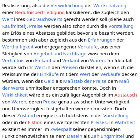
Realisierung, also die
Verwirklichung
der
Wertschätzung
einer
Bedüfnisberfriedigung
kalkulieren, die zugleich den
Wert
ihres
Gebrauchswerts
gerecht werden soll (siehe auch
Kaufmittel
).
Preise
werden also schon durch die
Vorstellung
am Erlös eines Absatzes gebildet, bevor sie bezahlt werden,
bestimmen sich aber zugleich aus den
Erfahrungen
der
Werthaltigkeit
vorhergegangener
Verkäufe
, aus einer
Stetigkeit von
Angebot und Nachfrage
zwischen dem
Verhältnis
von
Einkauf
und
Verkauf
von
Waren
. Im Idealfall
würde sich ihr
Wert
in den
Preisen
darstellen, wenn sich die
Preissumme der
Einkäufe
mit dem
Wert
der
Verkäufe
decken
würden, wenn das
Geld
als
Maßstab der Preise
dem
Maß
der Werte
unmittelbar entsprechen könnte. Doch in
Wirklichkeit
wäre dies ein zufälliger Augenblick im
Austausch
von
Waren
, deren
Preise
genau zwischen Unterwertigkeit
und Überwertigkeit festgehalten werden müssten. Doch
dieser
Zustand
ereignet sich höchstens in der
Vorstellung
oder in der
Fiktion
eines wertgerechten
Preises
. In
Wahrheit
existiert es immer im
Zwiespalt
seiner gegensinnigen
Funktionen zwischen seinem
Dasein
als
Zahlungsmittel
und