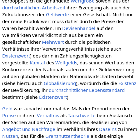
verdoppet sich die gehandelte
Wertgröße
sowohl aus der
durchschnitlichen
Arbeitszeit
ihrer Erzeugung als auch der
Zirkulationszeit der
Geldwerte
einer Gesellschaft. Nicht nur
der reine Produktwert muss daher durch die Preise der
Waren bezahlt werden. Im
Devisenhandel
auf den
Weltmärkten verwirklicht sich aus beidem ein
gesellschaftlicher
Mehrwert
durch die politischen
Verhältnisse ihrer Verwertungsverhältniss (siehe auch
Existenzwert
) des darin in Zahlungspflichtigkeiten
vorgestellte
Kapital
des
Weltgelds
, das seinen Wert aus den
Konkurrenzen der Nationalstaaten um ihre Geldverwertung
auf den globalen Märkten der Nationalwirtschaften bezieht
(siehe hierzu auch
Globalisierung
), wordurch die die
Existenz
der Bevölkerung, ihr
durchschnittlicher
Lebensstandard
bestimmt (siehe
Existenzwert
)
Geld
war zunächst nur mal das Maß der Proportionen der
Preise
in ihrem
Verhältnis
als
Tauschwerte
beim Austausch
der Sachen auf den Warenmärkten, die Realisierung von
Angebot und Nachfrage
im Verhältnis ihres
Daseins
zu ihrem
Nutzen
, das für die
Grenznutzentheorie
als das einzige