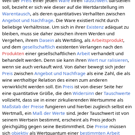
Weil der
Preis
einer jeden
Ware
ihren
Tauschwert
darstellen
soll, bezieht er sich wie dieser auf die Wertdarstellung im
Warentausch
, als deren quantitatives Verhallten zwischen
Angebot und Nachfrage
. Die Ware existiert nicht durch
beliebige Verhältnisse. Um sich in ihrer
Existenz
adäquat zu
bleiben, muss sie daher zwischen ihrem Werden und
Vergehen, ihrem
Dasein
als Wertding, als
Arbeitsprodukt
,
und dem
gesellschaftlich
existenten Verlangen nach den
Produkten
einer gesellschaftlichen
Arbeit
verhandelt und
behandelt werden. Denn sie kann ihren
Wert nur ralisieren
,
wenn sie auch verkauft wird. Von daher bewegt sich jeder
Preis
zwischen
Angebot und Nachfrage
als eine Zahl, die als
wine
werthaltige
Relation des einen zum anderen
verwirklicht werden soll. Ein
Preis
ist von dieser Seite her
eine quantitative Größe, die den
Widersinn
der
Tauschwerte
vollzieht, dass sie in einer zirkulierenden Wertsumme als
Maßstab der Preise
fungieren und hierbei zugleich selbst ein
Wertmaß, ein
Maß der Werte
sind. Jeder Tauschwert ist von
seinem Wertsein bestimmt, erscheint als Preis jedoch
gleichgültig gegen seine Bestimmtheit. Die
Preise
müssen
sich
objektiv
als Wertquantum einer
bestimmten
Arbeit