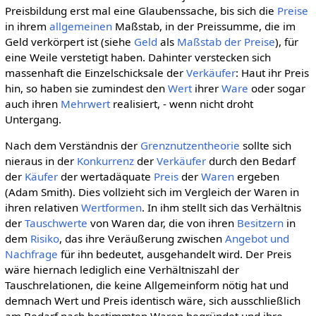
Preisbildung erst mal eine Glaubenssache, bis sich die
Preise
in ihrem
allgemeinen
Maßstab, in der Preissumme, die im
Geld verkörpert ist (siehe
Geld
als
Maßstab der Preise
), für
eine Weile verstetigt haben. Dahinter verstecken sich
massenhaft die Einzelschicksale der
Verkäufer
: Haut ihr Preis
hin, so haben sie zumindest den
Wert
ihrer
Ware
oder sogar
auch ihren
Mehrwert
realisiert, - wenn nicht droht
Untergang.
Nach dem Verständnis der
Grenznutzentheorie
sollte sich
nieraus in der
Konkurrenz
der
Verkäufer
durch den Bedarf
der
Käufer
der wertadäquate
Preis
der
Waren
ergeben
(Adam Smith). Dies vollzieht sich im Vergleich der Waren in
ihren relativen
Wertformen
. In ihm stellt sich das Verhältnis
der
Tauschwerte
von Waren dar, die von ihren
Besitzern
in
dem
Risiko
, das ihre Veräußerung zwischen
Angebot und
Nachfrage
für ihn bedeutet, ausgehandelt wird. Der Preis
wäre hiernach lediglich eine Verhältniszahl der
Tauschrelationen, die keine Allgemeinform nötig hat und
demnach Wert und Preis identisch wäre, sich ausschließlich