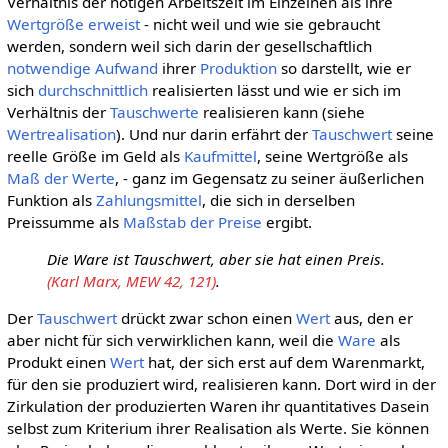
Verhältnis der nötigen Arbeitszeit im Einzelnen als ihre
Wertgröße
erweist
- nicht weil und wie sie gebraucht
werden, sondern weil sich darin der gesellschaftlich
notwendige
Aufwand
ihrer
Produktion
so darstellt, wie er
sich
durchschnittlich
realisierten lässt und wie er sich im
Verhältnis der
Tauschwerte
realisieren kann (siehe
Wertrealisation
). Und nur darin erfährt der
Tauschwert
seine
reelle Größe im Geld als
Kaufmittel
, seine Wertgröße als
Maß der Werte
, - ganz im Gegensatz zu seiner äußerlichen
Funktion als
Zahlungsmittel
, die sich in derselben
Preissumme als
Maßstab der Preise
ergibt.
Die Ware ist Tauschwert, aber sie hat einen Preis.
(Karl Marx, MEW 42, 121)
.
Der
Tauschwert
drückt zwar schon einen
Wert
aus, den er
aber nicht für sich verwirklichen kann, weil die
Ware
als
Produkt einen
Wert
hat, der sich erst auf dem Warenmarkt,
für den sie produziert wird, realisieren kann. Dort wird in der
Zirkulation der produzierten Waren ihr quantitatives Dasein
selbst zum Kriterium ihrer Realisation als Werte. Sie können