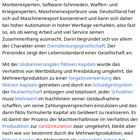
Montierexperten, Software-Schmieden, Waffen- und
Kriegsexperten, Maschinenexporteure usw. Deutschland hat
sich auf Maschinenexport konzentriert und kann sich daher
bei hoher Automation in hoher Wertlage verhalten, also fast
so, als ob wenig Arbeit und viel Service seinen
Zusammenhang ausmacht. Darin begründet sich vor allem
der Charakter einer
Dienstleitungsgesellschaft
. Der
Preisindex zeigt den Lebensstandard einer Gesellschaft an.
Mit der
Globalisierungdes
fiktiven Kapitals
wurde das
Verhältnis von Wertbildung und Preisbildung umgkehrt, die
Mehrwertproduktion zu einer
Negativverwertung
des
fiktiven Kapitals
getrieben und durch ein
Schuldgeldsystem
der
Realwirtschaft
entzogen und totalisiert. Jeder
Schuldner
muss
Mehrwert
im Nachhinein seiner Geldaufnahme
schaffen, um seine Zahlungsversprechen einzulösen und das
darin fiktiv formulierte Kapital als Geldwert zu realisieren. Es
ist damit der Prozess der Machtverhältnisse im Verhältnis der
Produuktion
zur
Geldzirkulation
zwar umgekehrt, bleibt aber
nach wie vor bestimmt durch die Mehrwertproduktion, weil
fiktives Kapital
die Mehrarbeit als
unbezahlte Arbeit
zur