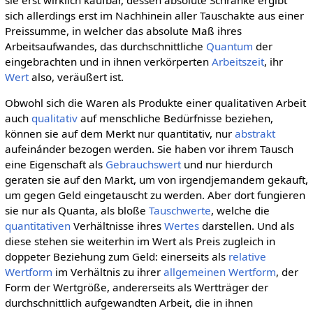
sich allerdings erst im Nachhinein aller Tauschakte aus einer
Preissumme, in welcher das absolute Maß ihres
Arbeitsaufwandes, das durchschnittliche
Quantum
der
eingebrachten und in ihnen verkörperten
Arbeitszeit
, ihr
Wert
also, veräußert ist.
Obwohl sich die Waren als Produkte einer qualitativen Arbeit
auch
qualitativ
auf menschliche Bedürfnisse beziehen,
können sie auf dem Merkt nur quantitativ, nur
abstrakt
aufeinánder bezogen werden. Sie haben vor ihrem Tausch
eine Eigenschaft als
Gebrauchswert
und nur hierdurch
geraten sie auf den Markt, um von irgendjemandem gekauft,
um gegen Geld eingetauscht zu werden. Aber dort fungieren
sie nur als Quanta, als bloße
Tauschwerte
, welche die
quantitativen
Verhältnisse ihres
Wertes
darstellen. Und als
diese stehen sie weiterhin im Wert als Preis zugleich in
doppeter Beziehung zum Geld: einerseits als
relative
Wertform
im Verhältnis zu ihrer
allgemeinen Wertform
, der
Form der Wertgröße, andererseits als Wertträger der
durchschnittlich aufgewandten Arbeit, die in ihnen