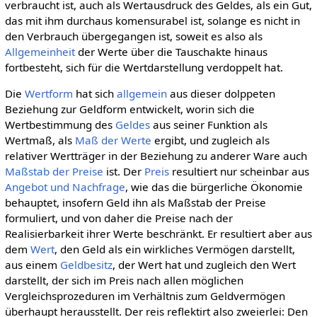
verbraucht ist, auch als Wertausdruck des Geldes, als ein Gut,
das mit ihm durchaus komensurabel ist, solange es nicht in
den Verbrauch übergegangen ist, soweit es also als
Allgemeinheit
der Werte über die Tauschakte hinaus
fortbesteht, sich für die Wertdarstellung verdoppelt hat.
Die
Wertform
hat sich
allgemein
aus dieser dolppeten
Beziehung zur Geldform entwickelt, worin sich die
Wertbestimmung des
Geldes
aus seiner Funktion als
Wertmaß, als
Maß der Werte
ergibt, und zugleich als
relativer Wertträger in der Beziehung zu anderer Ware auch
Maßstab der Preise
ist. Der
Preis
resultiert nur scheinbar aus
Angebot und Nachfrage
, wie das die bürgerliche Ökonomie
behauptet, insofern Geld ihn als Maßstab der Preise
formuliert, und von daher die Preise nach der
Realisierbarkeit ihrer Werte beschränkt. Er resultiert aber aus
dem
Wert
, den Geld als ein wirkliches Vermögen darstellt,
aus einem
Geldbesitz
, der Wert hat und zugleich den Wert
darstellt, der sich im Preis nach allen möglichen
Vergleichsprozeduren im Verhältnis zum Geldvermögen
überhaupt herausstellt. Der reis reflektirt also zweierlei: Den