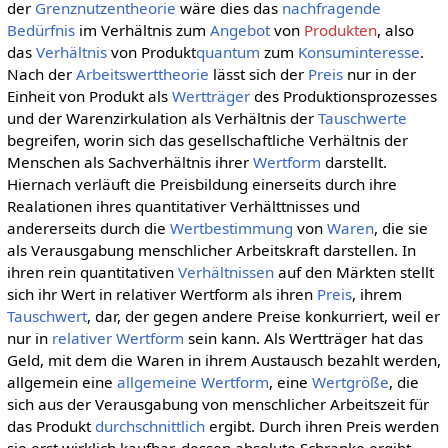
der
Grenznutzentheorie
wäre dies das
nachfragende
Bedürfnis
im Verhältnis zum
Angebot
von
Produkten
, also
das
Verhältnis
von Produkt
quantum
zum
Konsuminteresse
.
Nach der
Arbeitswerttheorie
lässt sich der
Preis
nur in der
Einheit von Produkt als
Wertträger
des Produktionsprozesses
und der Warenzirkulation als Verhältnis der
Tauschwerte
begreifen, worin sich das gesellschaftliche Verhältnis der
Menschen als Sachverhältnis ihrer
Wertform
darstellt.
Hiernach verläuft die Preisbildung einerseits durch ihre
Realationen ihres quantitativer Verhälttnisses und
andererseits durch die
Wertbestimmung
von
Waren
, die sie
als Verausgabung menschlicher Arbeitskraft darstellen. In
ihren rein quantitativen
Verhältnissen
auf den Märkten stellt
sich ihr Wert in relativer Wertform als ihren
Preis
, ihrem
Tauschwert
, dar, der gegen andere Preise konkurriert, weil er
nur in
relativer Wertform
sein kann. Als Wertträger hat das
Geld, mit dem die Waren in ihrem Austausch bezahlt werden,
allgemein eine
allgemeine Wertform
, eine
Wertgröße
, die
sich aus der Verausgabung von menschlicher Arbeitszeit für
das Produkt
durchschnittlich
ergibt. Durch ihren Preis werden
sie erst wirklich kaufbar, dessen absolute Schranke ergibt