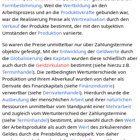
Formbestimmung
. Weil die
Wertbildung
an den
Arbeitsprozess und an die
Produktivkräfte
gebunden war,
war die Realisierung Preise als
Wertrealisation
durch den
Verkauf
der Produkte bestimmt, der mit den subjektivn
Umständen der
Produktion
variierte.
So waren die Preise unmittelbar nur über Zahlungstermine
objektiv gefestigt. Mit der
Entwicklung
der
Geldwerte
durch
die
Globalisierung
des
Kapitals
wurden diese schließlich aber
auch durch die
Geldzirkulation
bestimmt (siehe hierzu z.B.
Terminhandel
). Die zeitbedingten Wertunterschiede von
Produktion und ihrem Abverkauf wurden von daher als
Derivate des Finanzkapitals (siehe
Finanzindustrie
)
verwertbar (siehe
Derivatenhandel
). Hierdurch wurde die
Ausbeutung
der menschlichen
Arbeit
und ihrer
natürlichen
Ressourcen unmittelbar vom Standpunkt einer
Mehrarbeit
und zugleich vom Wertunterschied der Zahlungstermine
(siehe
Terminhandel
) bestimmt, also sowohl durch den
Wert
der Arbeitsprodukte als auch dem
Wert
des zirkulierenden
Geldes durch die Preisbildung verdoppelt. Von daher