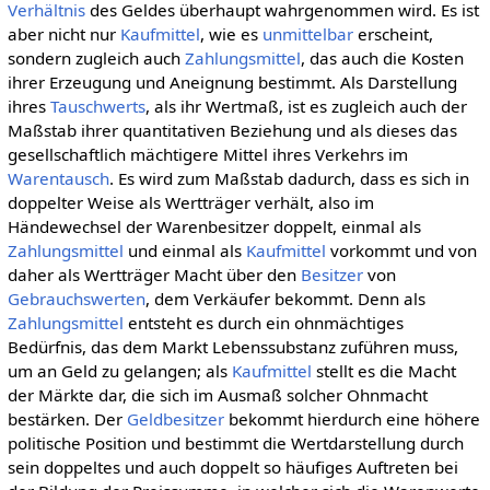
Verhältnis
des Geldes überhaupt wahrgenommen wird. Es ist
aber nicht nur
Kaufmittel
, wie es
unmittelbar
erscheint,
sondern zugleich auch
Zahlungsmittel
, das auch die Kosten
ihrer Erzeugung und Aneignung bestimmt. Als Darstellung
ihres
Tauschwerts
, als ihr Wertmaß, ist es zugleich auch der
Maßstab ihrer quantitativen Beziehung und als dieses das
gesellschaftlich mächtigere Mittel ihres Verkehrs im
Warentausch
. Es wird zum Maßstab dadurch, dass es sich in
doppelter Weise als Wertträger verhält, also im
Händewechsel der Warenbesitzer doppelt, einmal als
Zahlungsmittel
und einmal als
Kaufmittel
vorkommt und von
daher als Wertträger Macht über den
Besitzer
von
Gebrauchswerten
, dem Verkäufer bekommt. Denn als
Zahlungsmittel
entsteht es durch ein ohnmächtiges
Bedürfnis, das dem Markt Lebenssubstanz zuführen muss,
um an Geld zu gelangen; als
Kaufmittel
stellt es die Macht
der Märkte dar, die sich im Ausmaß solcher Ohnmacht
bestärken. Der
Geldbesitzer
bekommt hierdurch eine höhere
politische Position und bestimmt die Wertdarstellung durch
sein doppeltes und auch doppelt so häufiges Auftreten bei