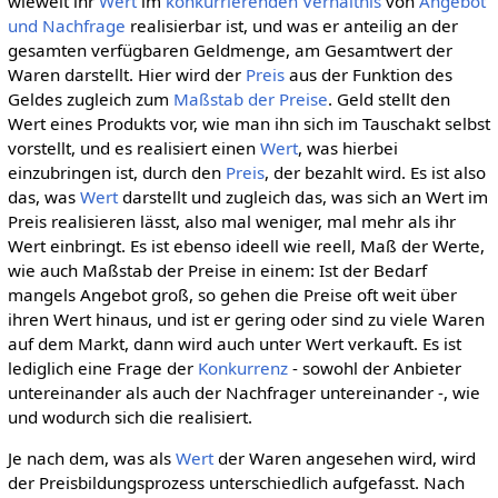
wieweit ihr
Wert
im
konkurrierenden
Verhältnis
von
Angebot
und Nachfrage
realisierbar ist, und was er anteilig an der
gesamten verfügbaren Geldmenge, am Gesamtwert der
Waren darstellt. Hier wird der
Preis
aus der Funktion des
Geldes zugleich zum
Maßstab der Preise
. Geld stellt den
Wert eines Produkts vor, wie man ihn sich im Tauschakt selbst
vorstellt, und es realisiert einen
Wert
, was hierbei
einzubringen ist, durch den
Preis
, der bezahlt wird. Es ist also
das, was
Wert
darstellt und zugleich das, was sich an Wert im
Preis realisieren lässt, also mal weniger, mal mehr als ihr
Wert einbringt. Es ist ebenso ideell wie reell, Maß der Werte,
wie auch Maßstab der Preise in einem: Ist der Bedarf
mangels Angebot groß, so gehen die Preise oft weit über
ihren Wert hinaus, und ist er gering oder sind zu viele Waren
auf dem Markt, dann wird auch unter Wert verkauft. Es ist
lediglich eine Frage der
Konkurrenz
- sowohl der Anbieter
untereinander als auch der Nachfrager untereinander -, wie
und wodurch sich die realisiert.
Je nach dem, was als
Wert
der Waren angesehen wird, wird
der Preisbildungsprozess unterschiedlich aufgefasst. Nach