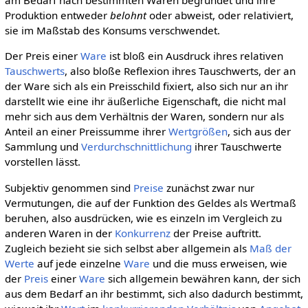
am Bedarf nach bestimmten Waren begründet und ihre
Produktion entweder
belohnt
oder abweist, oder relativiert,
sie im Maßstab des Konsums verschwendet.
Der Preis einer
Ware
ist bloß ein Ausdruck ihres relativen
Tauschwerts
, also bloße Reflexion ihres Tauschwerts, der an
der Ware sich als ein Preisschild fixiert, also sich nur an ihr
darstellt wie eine ihr äußerliche Eigenschaft, die nicht mal
mehr sich aus dem Verhältnis der Waren, sondern nur als
Anteil an einer Preissumme ihrer
Wertgrößen
, sich aus der
Sammlung und
Verdurchschnittlichung
ihrer Tauschwerte
vorstellen lässt.
Subjektiv genommen sind
Preise
zunächst zwar nur
Vermutungen, die auf der Funktion des Geldes als Wertmaß
beruhen, also ausdrücken, wie es einzeln im Vergleich zu
anderen Waren in der
Konkurrenz
der Preise auftritt.
Zugleich bezieht sie sich selbst aber allgemein als
Maß der
Werte
auf jede einzelne
Ware
und die muss erweisen, wie
der
Preis
einer
Ware
sich allgemein bewähren kann, der sich
aus dem Bedarf an ihr bestimmt, sich also dadurch bestimmt,