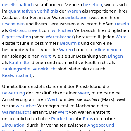
gesellschaftlich
so auf andere Mengen
beziehen
, wie es sich
im
quantitativen
Verhältnis
der
Waren
als Proportionen ihrer
Austauschbarkeit in der Waren
zirkulation
zwischen ihrem
Erscheinen
und ihrem Heraustreten aus ihrem bloßen
Dasein
als
Gebrauchswert
zum
wirklichen
Verbrauch ihrer dinglichen
Eigenschaften
(siehe
Warenkörper
) herausstellt. Jeden
Ware
existiert für ein bestimmtes
Bedürfnis
und durch eine
bestimmte Arbeit. Aber die
Waren
haben im
Allgemeinen
nur solange einen
Wert
, wie sie zur Bezahlung von
Dingen
als
Kaufmittel
dienen und noch nicht verkauft, nicht als
Zahlungsmitel
verwirklicht
sind (siehe hierzu auch
Realwirtschaft
).
Unmittelbar entsteht daher mit der Preisbildung die
Bewertung
der Verkäuflichkeit einer
Ware
, mittelbar eine
Annäherung an ihren
Wert
, um den sie
osziliert
(Marx), weil
sie ihr
wirkliches
Vermögen erst im Nachhinein des
Warentauschs
erfährt. Der
Wert
von Waren entsteht
ursprünglich durch ihre
Produktion
, ihr
Preis
durch ihre
Zirkulation
, durch ihr Verhalten zwischen
Angebot und