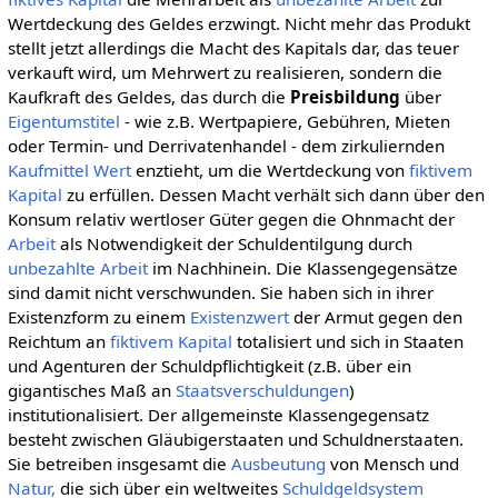
Wertdeckung des Geldes erzwingt. Nicht mehr das Produkt
stellt jetzt allerdings die Macht des Kapitals dar, das teuer
verkauft wird, um Mehrwert zu realisieren, sondern die
Kaufkraft des Geldes, das durch die
Preisbildung
über
Eigentumstitel
- wie z.B. Wertpapiere, Gebühren, Mieten
oder Termin- und Derrivatenhandel - dem zirkuliernden
Kaufmittel
Wert
enztieht, um die Wertdeckung von
fiktivem
Kapital
zu erfüllen. Dessen Macht verhält sich dann über den
Konsum relativ wertloser Güter gegen die Ohnmacht der
Arbeit
als Notwendigkeit der Schuldentilgung durch
unbezahlte Arbeit
im Nachhinein. Die Klassengegensätze
sind damit nicht verschwunden. Sie haben sich in ihrer
Existenzform zu einem
Existenzwert
der Armut gegen den
Reichtum an
fiktivem Kapital
totalisiert und sich in Staaten
und Agenturen der Schuldpflichtigkeit (z.B. über ein
gigantisches Maß an
Staatsverschuldungen
)
institutionalisiert. Der allgemeinste Klassengegensatz
besteht zwischen Gläubigerstaaten und Schuldnerstaaten.
Sie betreiben insgesamt die
Ausbeutung
von Mensch und
Natur,
die sich über ein weltweites
Schuldgeldsystem