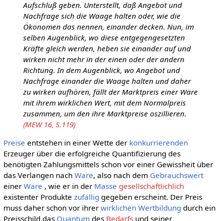
Aufschluß geben. Unterstellt, daß Angebot und
Nachfrage sich die Waage halten oder, wie die
Ökonomen das nennen, einander decken. Nun, im
selben Augenblick, wo diese entgegengesetzten
Kräfte gleich werden, heben sie einander auf und
wirken nicht mehr in der einen oder der andern
Richtung. In dem Augenblick, wo Angebot und
Nachfrage einander die Waage halten und daher
zu wirken aufhören, fällt der Marktpreis einer Ware
mit ihrem wirklichen Wert, mit dem Normalpreis
zusammen, um den ihre Marktpreise oszillieren.
(MEW 16, S.119)
Preise
entstehen in einer Wette der
konkurrierenden
Erzeuger über die erfolgreiche Quantifizierung des
benötigten Zahlungsmittels schon vor einer Gewissheit über
das Verlangen nach
Ware
, also nach dem
Gebrauchswert
einer
Ware
, wie er in der
Masse
gesellschaftlichlich
existenter Produkte
zufällig
gegeben erscheint. Der Preis
muss daher schon vor ihrer
wirklichen
Wertbildung
durch ein
Preisschild das
Quantum
des
Bedarfs
und seiner