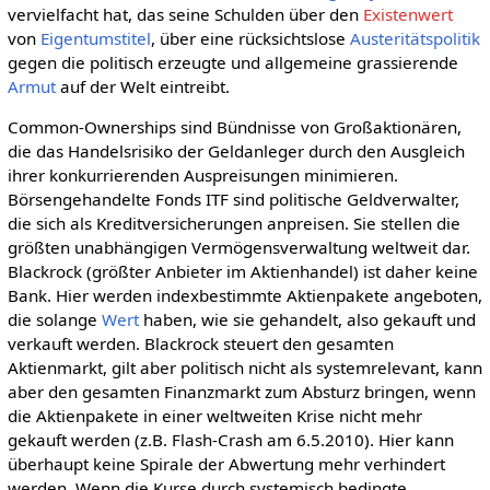
vervielfacht hat, das seine Schulden über den
Existenwert
von
Eigentumstitel
, über eine rücksichtslose
Austeritätspolitik
gegen die politisch erzeugte und allgemeine grassierende
Armut
auf der Welt eintreibt.
Common-Ownerships sind Bündnisse von Großaktionären,
die das Handelsrisiko der Geldanleger durch den Ausgleich
ihrer konkurrierenden Auspreisungen minimieren.
Börsengehandelte Fonds ITF sind politische Geldverwalter,
die sich als Kreditversicherungen anpreisen. Sie stellen die
größten unabhängigen Vermögensverwaltung weltweit dar.
Blackrock (größter Anbieter im Aktienhandel) ist daher keine
Bank. Hier werden indexbestimmte Aktienpakete angeboten,
die solange
Wert
haben, wie sie gehandelt, also gekauft und
verkauft werden. Blackrock steuert den gesamten
Aktienmarkt, gilt aber politisch nicht als systemrelevant, kann
aber den gesamten Finanzmarkt zum Absturz bringen, wenn
die Aktienpakete in einer weltweiten Krise nicht mehr
gekauft werden (z.B. Flash-Crash am 6.5.2010). Hier kann
überhaupt keine Spirale der Abwertung mehr verhindert
werden. Wenn die Kurse durch systemisch bedingte