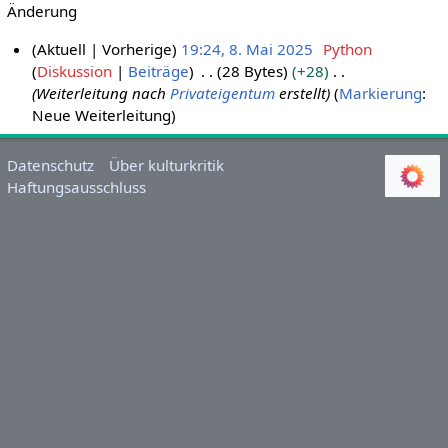
Änderung
Aktuell
Vorherige
19:24, 8. Mai 2025
Python
Diskussion
Beiträge
28 Bytes
+28
8
Weiterleitung nach
Privateigentum
erstellt
Markierung
:
.
Neue Weiterleitung
M
a
i
Datenschutz
Über kulturkritik
Haftungsausschluss
2
0
2
5