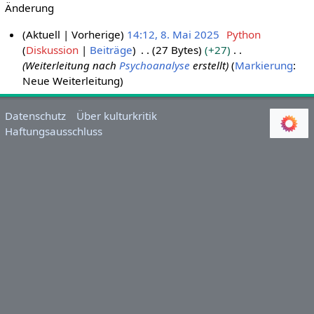
Änderung
Aktuell
Vorherige
14:12, 8. Mai 2025
Python
Diskussion
Beiträge
27 Bytes
+27
8
Weiterleitung nach
Psychoanalyse
erstellt
Markierung
:
.
Neue Weiterleitung
M
a
i
Datenschutz
Über kulturkritik
Haftungsausschluss
2
0
2
5