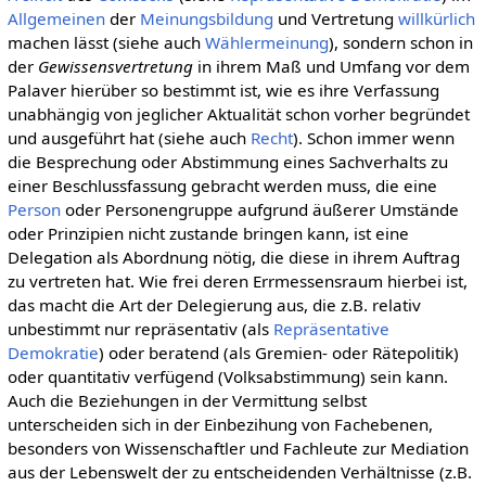
Allgemeinen
der
Meinungsbildung
und Vertretung
willkürlich
machen lässt (siehe auch
Wählermeinung
), sondern schon in
der
Gewissensvertretung
in ihrem Maß und Umfang vor dem
Palaver hierüber so bestimmt ist, wie es ihre Verfassung
unabhängig von jeglicher Aktualität schon vorher begründet
und ausgeführt hat (siehe auch
Recht
). Schon immer wenn
die Besprechung oder Abstimmung eines Sachverhalts zu
einer Beschlussfassung gebracht werden muss, die eine
Person
oder Personengruppe aufgrund äußerer Umstände
oder Prinzipien nicht zustande bringen kann, ist eine
Delegation als Abordnung nötig, die diese in ihrem Auftrag
zu vertreten hat. Wie frei deren Errmessensraum hierbei ist,
das macht die Art der Delegierung aus, die z.B. relativ
unbestimmt nur repräsentativ (als
Repräsentative
Demokratie
) oder beratend (als Gremien- oder Rätepolitik)
oder quantitativ verfügend (Volksabstimmung) sein kann.
Auch die Beziehungen in der Vermittung selbst
unterscheiden sich in der Einbezihung von Fachebenen,
besonders von Wissenschaftler und Fachleute zur Mediation
aus der Lebenswelt der zu entscheidenden Verhältnisse (z.B.