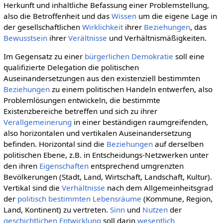
Herkunft und inhaltliche Befassung einer Problemstellung,
also die Betroffenheit und das
Wissen
um die eigene Lage in
der gesellschaftlichen
Wirklichkeit
ihrer
Beziehungen
, das
Bewusstsein
ihrer
Verältnisse
und Verhältnismäßigkeiten.
Im Gegensatz zu einer
bürgerlichen Demokratie
soll eine
qualifizierte Delegation die politischen
Auseinandersetzungen aus den existenziell bestimmten
Beziehungen
zu einem politischen Handeln entwerfen, also
Problemlösungen entwickeln, die bestimmte
Existenzbereiche betreffen und sich zu ihrer
Verallgemeinerung
in einer beständigen raumgreifenden,
also horizontalen und vertikalen Auseinandersetzung
befinden. Horizontal sind die
Beziehungen
auf derselben
politischen Ebene, z.B. in Entscheidungs-Netzwerken unter
den ihren
Eigenschaften
entsprechend umgrenzten
Bevölkerungen (Stadt, Land, Wirtschaft, Landschaft, Kultur).
Vertikal sind die
Verhältnisse
nach dem Allgemeinheitsgrad
der
politisch
bestimmten
Lebensräume
(Kommune, Region,
Land, Kontinent) zu vertreten.
Sinn
und
Nutzen
der
geschichtlichen
Entwicklung
soll darin
wesentlich