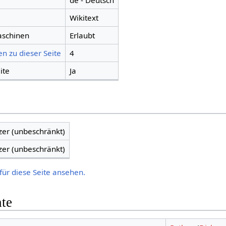
de - Deutsch
Wikitext
aschinen
Erlaubt
n zu dieser Seite
4
ite
Ja
zer (unbeschränkt)
zer (unbeschränkt)
für diese Seite ansehen.
hte