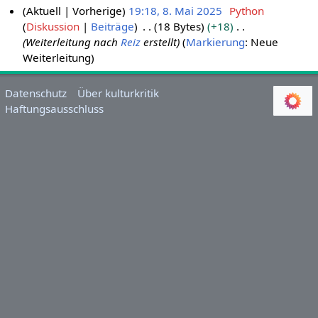
Aktuell
Vorherige
19:18, 8. Mai 2025
Python
Diskussion
Beiträge
18 Bytes
+18
8
Weiterleitung nach
Reiz
erstellt
Markierung
:
Neue
.
Weiterleitung
M
a
i
Datenschutz
Über kulturkritik
Haftungsausschluss
2
0
2
5