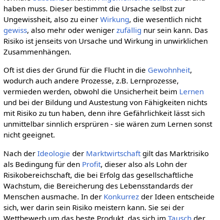
haben muss. Dieser bestimmt die Ursache selbst zur
Ungewissheit, also zu einer
Wirkung
, die wesentlich nicht
gewiss
, also mehr oder weniger
zufällig
nur sein kann. Das
Risiko ist jenseits von Ursache und Wirkung in unwirklichen
Zusammenhängen.
Oft ist dies der Grund für die Flucht in die
Gewohnheit
,
wodurch auch andere Prozesse, z.B. Lernprozesse,
vermieden werden, obwohl die Unsicherheit beim
Lernen
und bei der Bildung und Austestung von Fähigkeiten nichts
mit Risiko zu tun haben, denn ihre Gefährlichkeit lässt sich
unmittelbar sinnlich ersprüren - sie wären zum Lernen sonst
nicht geeignet.
Nach der
Ideologie
der
Marktwirtschaft
gilt das Marktrisiko
als Bedingung für den
Profit
, dieser also als Lohn der
Risikobereichschaft, die bei Erfolg das gesellschaftliche
Wachstum, die Bereicherung des Lebensstandards der
Menschen ausmache. In der
Konkurrez
der Ideen entscheide
sich, wer darin sein Risiko meistern kann. Sie sei der
Wettbewerb um das beste Produkt, das sich im
Tausch
der