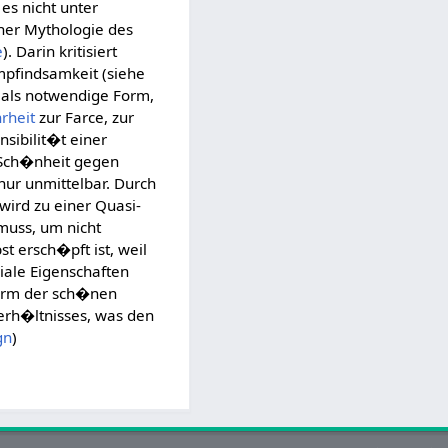
es nicht unter
iner Mythologie des
e
). Darin kritisiert
pfindsamkeit (siehe
 als notwendige Form,
rheit
zur Farce, zur
sibilit�t einer
 Sch�nheit gegen
nur unmittelbar. Durch
wird zu einer Quasi-
 muss, um nicht
t ersch�pft ist, weil
ziale Eigenschaften
rm der sch�nen
rh�ltnisses, was den
gn
)