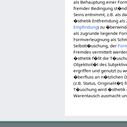
als Behauptung einer Formv
fremder Bedingung st�nde.
Seins entnimmt, z.B. als d
�sthetik Entfremdung als
Empfindung
) zu �berwind
als zugrunde liegende Fo
Formverleugnung als Schme
Selbstt�uschung, der
For
Fremdes vermittelt werden;
�sthetik f�llt die T�usch
Objektivit�t des Subjektiv
ergriffen und genutzt zu w
�berfluss an n�tzlichen Di
(z.B. Status, Originalit�t
T�uschung wird �sthetik 
Warentausch ausmacht und