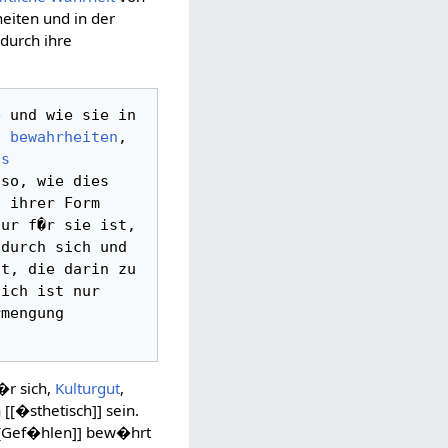
iten und in der
 durch ihre
 und wie sie in 
n
bewahrheiten
, 
ns
so, wie dies 
 ihrer Form 
ur f�r sie ist, 
durch sich und 
t, die darin zu 
ich ist nur 
 eine [[T�uschung]], die Wahrheit einer Vermengung 
�r sich,
Kulturgut
,
 [[�sthetisch]] sein.
[[Gef�hlen]] bew�hrt