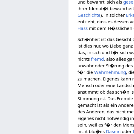
und bewahrt, sich als
gesel
ihrer Identit�t bewahrheit
Geschichte
). in solcher
Erk
entzieht, dass es dessen 
Hass
mit dem H�sslichen e
Sch�nheit ist das Gesicht
ist dies nur, wo Liebe ganz
das, in sich und f�r sich w
nichts
fremd
, also alles g
unwahr oder St�rung des E
f�r die
Wahrnehmung
, d
zu machen. Eigenes kann n
Mensch oder eine Landscha
anstimmt; ob das sch�n is
Stimmung ist. Das Fremde 
gemacht ist als ein Andere
des Anderen, das nicht me
Eigenes nicht notwendig i
sein, weil es f�r den Me
nicht blo�es
Dasein
oder