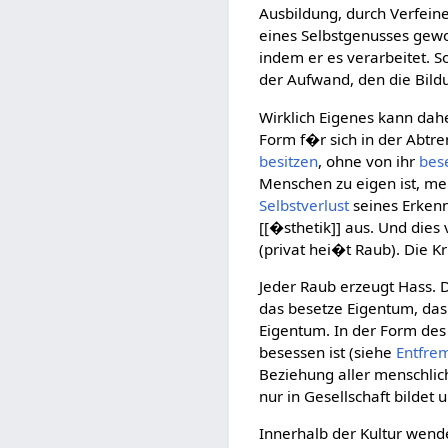
Ausbildung, durch Verfein
eines Selbstgenusses gewor
indem er es verarbeitet. S
der Aufwand, den die Bil
Wirklich Eigenes kann dah
Form f�r sich in der Abtr
besitzen
, ohne von ihr
bes
Menschen zu eigen ist, me
Selbstverlust
seines Erken
[[�sthetik]] aus. Und dies
(privat hei�t Raub). Die Kr
Jeder Raub erzeugt Hass. D
das besetze Eigentum, da
Eigentum. In der Form des 
besessen ist (siehe
Entfre
Beziehung aller menschlic
nur in Gesellschaft bildet
Innerhalb der Kultur wend