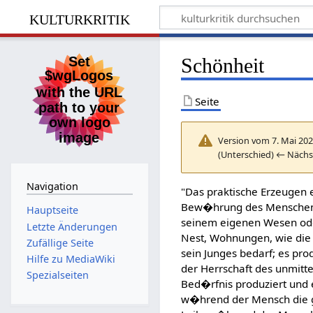
kulturkritik
Schönheit
Seite
Version vom 7. Mai 202
(Unterschied) ← Nächs
Navigation
"Das praktische Erzeugen 
Bew�hrung des Menschen a
Hauptseite
seinem eigenen Wesen oder
Letzte Änderungen
Nest, Wohnungen, wie die B
Zufällige Seite
sein Junges bedarf; es pro
Hilfe zu MediaWiki
der Herrschaft des unmitt
Spezialseiten
Bed�rfnis produziert und e
w�hrend der Mensch die g