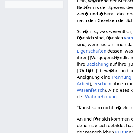
Leib, w�hrend der Mensch
Bed�rfnis der Spezies, d
wei� und �berall das in
nach den Gesetzen der Sc
Sch�n ist, was wesentlich
f�r sich sind, f�r sich
wah
sind, wenn sie an ihnen d
Eigenschaften
dessen, was
ihrer [[Vergegenst�ndlic
ihre
Beziehung
auf ihre [[
[[Gef�hl]] bew�hrt und b
Aneignung eine
Trennung
Arbeit
),
erscheint
ihnen ihr
Warenfetisch
). Als dieses
der
Wahrnehmung
:
"Kunst kann nicht n�tzlich
An und f�r sich kommen d
denen sie sich gebildet hat
der menschlichen
Kultur
er