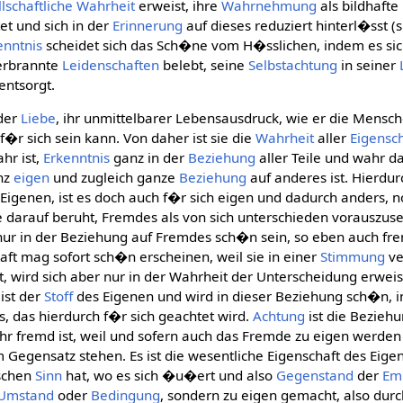
lschaftliche
Wahrheit
erweist, ihre
Wahrnehmung
als bildhafte
et und sich in der
Erinnerung
auf dieses reduziert hinterl�sst (
enntnis
scheidet sich das Sch�ne vom H�sslichen, indem es s
verbrannte
Leidenschaften
belebt, seine
Selbstachtung
in seiner
ntsorgt.
 der
Liebe
, ihr unmittelbarer Lebensausdruck, wie er die Mensc
 f�r sich sein kann. Von daher ist sie die
Wahrheit
aller
Eigensc
ahr ist,
Erkenntnis
ganz in der
Beziehung
aller Teile und wahr d
anz
eigen
und zugleich ganze
Beziehung
auf anderes ist. Hierdur
igenen, ist es doch auch f�r sich eigen und dadurch anders, n
ie darauf beruht, Fremdes als von sich unterschieden vorauszuse
ur in der Beziehung auf Fremdes sch�n sein, so eben auch fre
ft mag sofort sch�n erscheinen, weil sie in einer
Stimmung
ve
t, wird sich aber nur in der Wahrheit der Unterscheidung erwei
ist der
Stoff
des Eigenen und wird in dieser Beziehung sch�n, 
s, das hierdurch f�r sich geachtet wird.
Achtung
ist die Bezieh
hr fremd ist, weil und sofern auch das Fremde zu eigen werde
m Gegensatz stehen. Es ist die wesentliche Eigenschaft des Eig
nschen
Sinn
hat, wo es sich �u�ert und also
Gegenstand
der
Em
Umstand
oder
Bedingung
, sondern zu eigen gemacht, also dur