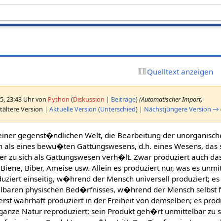
Quelltext anzeigen
5, 23:43 Uhr von
Python
(
Diskussion
|
Beiträge
)
(Automatischer Import)
tältere Version |
Aktuelle Version
(
Unterschied
) |
Nächstjüngere Version →
einer gegenst�ndlichen Welt, die Bearbeitung der unorganische
ls eines bewu�ten Gattungswesens, d.h. eines Wesens, das si
 zu sich als Gattungswesen verh�lt. Zwar produziert auch das T
iene, Biber, Ameise usw. Allein es produziert nur, was es unmit
duziert einseitig, w�hrend der Mensch universell produziert; es
elbaren physischen Bed�rfnisses, w�hrend der Mensch selbst 
rst wahrhaft produziert in der Freiheit von demselben; es produz
anze Natur reproduziert; sein Produkt geh�rt unmittelbar zu 