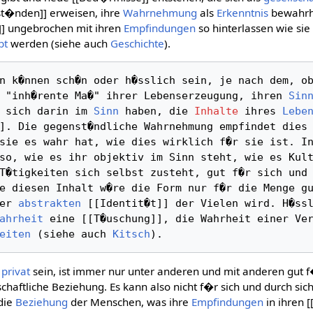
t�nden]] erweisen, ihre
Wahrnehmung
als
Erkenntnis
bewahrhe
]] ungebrochen mit ihren
Empfindungen
so hinterlassen wie sie
bt
werden (siehe auch
Geschichte
).
n k�nnen sch�n oder h�sslich sein, je nach dem, ob
 "inh�rente Ma�" ihrer Lebenserzeugung, ihren 
Sin
 sich darin im 
Sinn
 haben, die 
Inhalte
 ihres 
Lebe
]. Die gegenst�ndliche Wahrnehmung empfindet dies 
sie es wahr hat, wie dies wirklich f�r sie ist. In
so, wie es ihr objektiv im Sinn steht, wie es Kult
T�tigkeiten sich selbst zusteht, gut f�r sich und 
e diesen Inhalt w�re die Form nur f�r die Menge gu
er 
abstrakten
 [[Identit�t]] der Vielen wird. H�ssl
ahrheit
eiten
 (siehe auch 
Kitsch
t
privat
sein, ist immer nur unter anderen und mit anderen gut f
chaftliche Beziehung. Es kann also nicht f�r sich und durch sich
 die
Beziehung
der Menschen, was ihre
Empfindungen
in ihren 