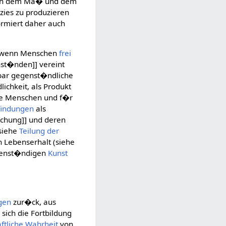
nach dem Ma� und dem
ies zu produzieren
rmiert daher auch
s, wenn Menschen
frei
nst�nden]] vereint
lbar gegenst�ndliche
chkeit, als Produkt
die Menschen und f�r
indungen
als
ichung]] und deren
siehe
Teilung der
n Lebenserhalt (siehe
genst�ndigen
Kunst
gen
zur�ck, aus
 sich die Fortbildung
ftliche
Wahrheit
von