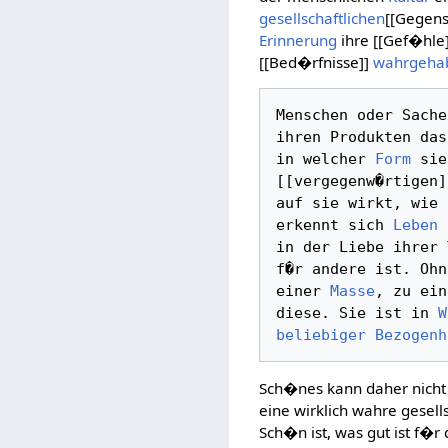
gesellschaftlichen
[[Gegens
Erinnerung
ihre [[Gef�hle
[[Bed�rfnisse]]
wahrgeha
Menschen oder Sache
ihren Produkten das
in welcher 
Form
 sie
[[vergegenw�rtigen]
auf sie wirkt, wie 
erkennt sich 
Leben
 
in der Liebe ihrer 
f�r andere ist. Ohn
einer 
Masse
, zu ein
diese. Sie ist in 
W
beliebiger
Bezogenh
Sch�nes kann daher nich
eine wirklich wahre gesells
Sch�n ist, was gut ist f�r