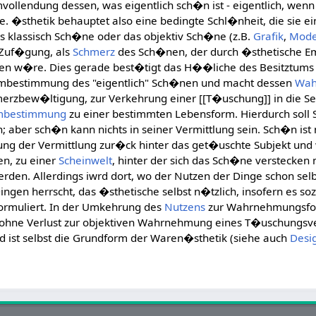
ollendung dessen, was eigentlich sch�n ist - eigentlich, wenn 
 �sthetik behauptet also eine bedingte Schl�nheit, die sie e
as klassisch Sch�ne oder das objektiv Sch�ne (z.B.
Grafik
,
Mod
 Zuf�gung, als
Schmerz
des Sch�nen, der durch �sthetische Em
en w�re. Dies gerade best�tigt das H��liche des Besitztums
rmbestimmung des "eigentlich" Sch�nen und macht dessen
Wah
rzbew�ltigung, zur Verkehrung einer [[T�uschung]] in die Sen
mbestimmung
zu einer bestimmten Lebensform. Hierdurch soll
 aber sch�n kann nichts in seiner Vermittlung sein. Sch�n ist 
ung der Vermittlung zur�ck hinter das get�uschte Subjekt und 
en, zu einer
Scheinwelt
, hinter der sich das Sch�ne verstecken
erden. Allerdings iwrd dort, wo der Nutzen der Dinge schon selbs
ngen herrscht, das �sthetische selbst n�tzlich, insofern es so
) formuliert. In der Umkehrung des
Nutzens
zur Wahrnehmungsfo
ohne Verlust zur objektiven Wahrnehmung eines T�uschungsve
 ist selbst die Grundform der Waren�sthetik (siehe auch
Desi