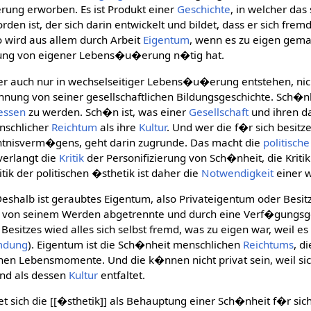
erung erworben. Es ist Produkt einer
Geschichte
, in welcher das
den ist, der sich darin entwickelt und bildet, dass er sich frem
o wird aus allem durch Arbeit
Eigentum
, wenn es zu eigen gemach
dung von eigener Lebens�u�erung n�tig hat.
er auch nur in wechselseitiger Lebens�u�erung entstehen, ni
ennung von seiner gesellschaftlichen Bildungsgeschichte. Sch�n
essen
zu werden. Sch�n ist, was einer
Gesellschaft
und ihren d
nschlicher
Reichtum
als ihre
Kultur
. Und wer die f�r sich besitz
ntnisverm�gens, geht darin zugrunde. Das macht die
politische
 verlangt die
Kritik
der Personifizierung von Sch�nheit, die Kritik
itik der politischen �sthetik ist daher die
Notwendigkeit
einer w
eshalb ist geraubtes Eigentum, also Privateigentum oder Besit
s von seinem Werden abgetrennte und durch eine Verf�gungsg
Besitzes wied alles sich selbst fremd, was zu eigen war, weil 
mdung
). Eigentum ist die Sch�nheit menschlichen
Reichtums
, d
hen Lebensmomente. Und die k�nnen nicht privat sein, weil si
 und als dessen
Kultur
entfaltet.
et sich die [[�sthetik]] als Behauptung einer Sch�nheit f�r si