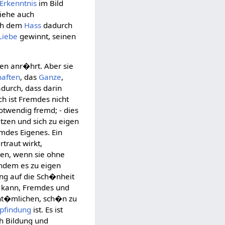
Erkenntnis
im Bild
siehe auch
ich dem
Hass
dadurch
Liebe
gewinnt, seinen
hen anr�hrt. Aber sie
haften
, das
Ganze
,
adurch, dass darin
ch ist Fremdes nicht
otwendig fremd; - dies
tzen und sich zu eigen
mdes Eigenes. Ein
rtraut wirkt,
sen, wenn sie ohne
indem es zu eigen
ung auf die Sch�nheit
n kann, Fremdes und
ent�mlichen, sch�n zu
pfindung
ist. Es ist
ch Bildung und