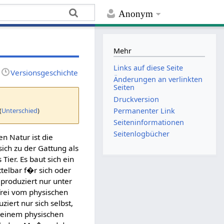
Anonym
Mehr
Links auf diese Seite
Versionsgeschichte
Änderungen an verlinkten
Seiten
Druckversion
(
Unterschied
)
Permanenter Link
Seiten­­informationen
Seitenlogbücher
n Natur ist die
ch zu der Gattung als
ier. Es baut sich ein
telbar f�r sich oder
 produziert nur unter
frei vom physischen
iert nur sich selbst,
seinem physischen