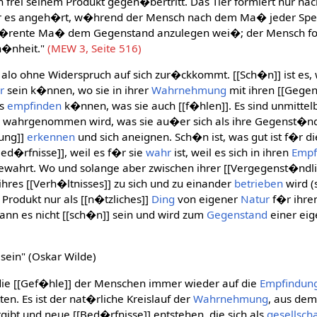
 frei seinem Produkt gegen�bertritt. Das Tier formiert nur 
er es angeh�rt, w�hrend der Mensch nach dem Ma� jeder Spez
h�rente Ma� dem Gegenstand anzulegen wei�; der Mensch fo
h�nheit."
(MEW 3, Seite 516)
, alo ohne Widerspruch auf sich zur�ckkommt. [[Sch�n]] ist e
r
sein k�nnen, wo sie in ihrer
Wahrnehmung
mit ihren [[Gege
as
empfinden
k�nnen, was sie auch [[f�hlen]]. Es sind unmitte
 wahrgenommen wird, was sie au�er sich als ihre Gegenst�ndli
hung]]
erkennen
und sich aneignen. Sch�n ist, was gut ist f�r 
Bed�rfnisse]], weil es f�r sie
wahr
ist, weil es sich in ihren
Empf
ewahrt. Wo und solange aber zwischen ihrer [[Vergegenst�ndl
ihres [[Verh�ltnisses]] zu sich und zu einander
betrieben
wird (
 Produkt nur als [[n�tzliches]]
Ding
von eigener
Natur
f�r ihre
 kann es nicht [[sch�n]] sein und wird zum
Gegenstand
einer ei
 sein" (Oskar Wilde)
ie [[Gef�hle]] der Menschen immer wieder auf die
Empfindun
ten. Es ist der nat�rliche Kreislauf der
Wahrnehmung
, aus dem
gibt und neue [[Bed�rfnisse]] entstehen, die sich als
gesellscha