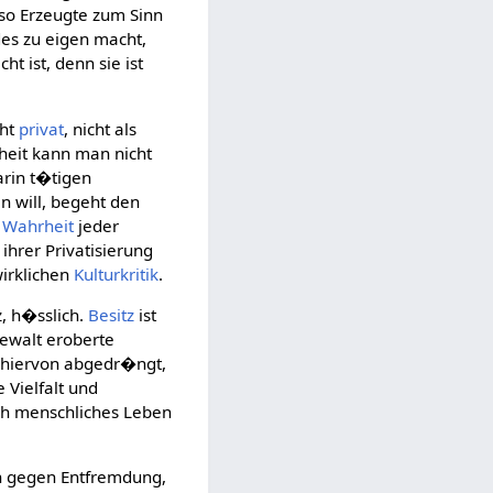
 so Erzeugte zum Sinn
des zu eigen macht,
t ist, denn sie ist
cht
privat
, nicht als
heit kann man nicht
arin t�tigen
en will, begeht den
Wahrheit
jeder
 ihrer Privatisierung
irklichen
Kulturkritik
.
z, h�sslich.
Besitz
ist
ewalt eroberte
es hiervon abgedr�ngt,
ie Vielfalt und
ch menschliches Leben
ch gegen Entfremdung,