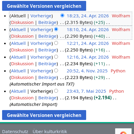
Aktuell
Vorherige
18:23, 24. Apr. 2026
Wolfram
Diskussion
Beiträge
2.315 Bytes
+25
2
K
Aktuell
Vorherige
18:10, 24. Apr. 2026
Wolfram
4
e
Diskussion
Beiträge
2.290 Bytes
+40
.
i
K
Aktuell
Vorherige
12:21, 24. Apr. 2026
Wolfram
A
n
e
Diskussion
Beiträge
2.250 Bytes
+16
p
e
i
K
Aktuell
Vorherige
12:16, 24. Apr. 2026
Wolfram
r
B
n
e
Diskussion
Beiträge
2.234 Bytes
+11
i
e
e
i
K
Aktuell
Vorherige
20:52, 4. Nov. 2025
Python
l
a
B
n
e
Diskussion
Beiträge
2.223 Bytes
+29
2
4
r
e
e
i
Automatischer Import aus TXT
0
.
b
a
B
n
Aktuell
Vorherige
23:43, 7. Mai 2025
Python
2
N
e
r
e
e
Diskussion
Beiträge
2.194 Bytes
+2.194
7
6
o
i
b
a
B
Automatischer Import
.
v
t
e
r
e
M
e
u
i
b
a
a
m
n
t
e
r
i
b
g
u
i
b
Datenschutz
Über kulturkritik
2
e
s