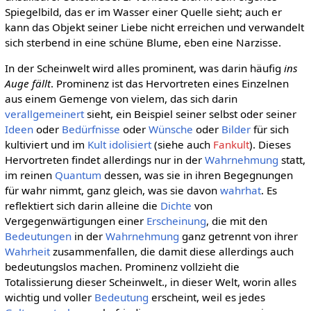
Spiegelbild, das er im Wasser einer Quelle sieht; auch er
kann das Objekt seiner Liebe nicht erreichen und verwandelt
sich sterbend in eine schüne Blume, eben eine Narzisse.
In der Scheinwelt wird alles prominent, was darin häufig
ins
Auge fällt
. Prominenz ist das Hervortreten eines Einzelnen
aus einem Gemenge von vielem, das sich darin
verallgemeinert
sieht, ein Beispiel seiner selbst oder seiner
Ideen
oder
Bedürfnisse
oder
Wünsche
oder
Bilder
für sich
kultiviert und im
Kult
idolisiert
(siehe auch
Fankult
). Dieses
Hervortreten findet allerdings nur in der
Wahrnehmung
statt,
im reinen
Quantum
dessen, was sie in ihren Begegnungen
für wahr nimmt, ganz gleich, was sie davon
wahrhat
. Es
reflektiert sich darin alleine die
Dichte
von
Vergegenwärtigungen einer
Erscheinung
, die mit den
Bedeutungen
in der
Wahrnehmung
ganz getrennt von ihrer
Wahrheit
zusammenfallen, die damit diese allerdings auch
bedeutungslos machen. Prominenz vollzieht die
Totalissierung dieser Scheinwelt., in dieser Welt, worin alles
wichtig und voller
Bedeutung
erscheint, weil es jedes