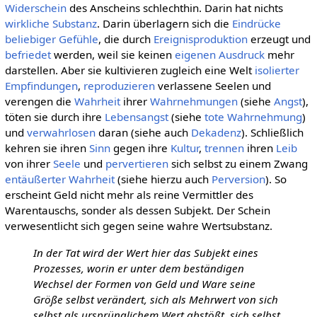
Widerschein
des Anscheins schlechthin. Darin hat nichts
wirkliche
Substanz
. Darin überlagern sich die
Eindrücke
beliebiger
Gefühle
, die durch
Ereignisproduktion
erzeugt und
befriedet
werden, weil sie keinen
eigenen
Ausdruck
mehr
darstellen. Aber sie kultivieren zugleich eine Welt
isolierter
Empfindungen
,
reproduzieren
verlassene Seelen und
verengen die
Wahrheit
ihrer
Wahrnehmungen
(siehe
Angst
),
töten sie durch ihre
Lebensangst
(siehe
tote Wahrnehmung
)
und
verwahrlosen
daran (siehe auch
Dekadenz
). Schließlich
kehren sie ihren
Sinn
gegen ihre
Kultur
,
trennen
ihren
Leib
von ihrer
Seele
und
pervertieren
sich selbst zu einem Zwang
entäußerter
Wahrheit
(siehe hierzu auch
Perversion
). So
erscheint Geld nicht mehr als reine Vermittler des
Warentauschs, sonder als dessen Subjekt. Der Schein
verwesentlicht sich gegen seine wahre Wertsubstanz.
In der Tat wird der Wert hier das Subjekt eines
Prozesses, worin er unter dem beständigen
Wechsel der Formen von Geld und Ware seine
Größe selbst verändert, sich als Mehrwert von sich
selbst als ursprünglichem Wert abstößt, sich selbst