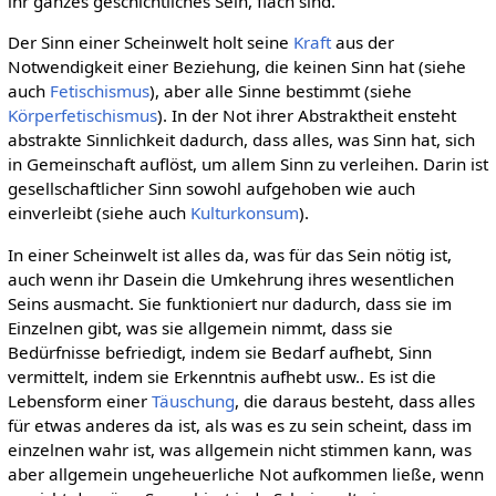
ihr ganzes geschichtliches Sein, flach sind.
Der Sinn einer Scheinwelt holt seine
Kraft
aus der
Notwendigkeit einer Beziehung, die keinen Sinn hat (siehe
auch
Fetischismus
), aber alle Sinne bestimmt (siehe
Körperfetischismus
). In der Not ihrer Abstraktheit ensteht
abstrakte Sinnlichkeit dadurch, dass alles, was Sinn hat, sich
in Gemeinschaft auflöst, um allem Sinn zu verleihen. Darin ist
gesellschaftlicher Sinn sowohl aufgehoben wie auch
einverleibt (siehe auch
Kulturkonsum
).
In einer Scheinwelt ist alles da, was für das Sein nötig ist,
auch wenn ihr Dasein die Umkehrung ihres wesentlichen
Seins ausmacht. Sie funktioniert nur dadurch, dass sie im
Einzelnen gibt, was sie allgemein nimmt, dass sie
Bedürfnisse befriedigt, indem sie Bedarf aufhebt, Sinn
vermittelt, indem sie Erkenntnis aufhebt usw.. Es ist die
Lebensform einer
Täuschung
, die daraus besteht, dass alles
für etwas anderes da ist, als was es zu sein scheint, dass im
einzelnen wahr ist, was allgemein nicht stimmen kann, was
aber allgemein ungeheuerliche Not aufkommen ließe, wenn