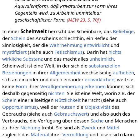
Äquivalentform, daß Privatarbeit zur Form ihres
Gegenteils wird, zu Arbeit in unmittelbar
gesellschaftlicher Form.
(MEW 23, S. 70f)
In einer
Scheinwelt
herrscht das Scheinbare, das
Beliebige
,
der
Schein
des Anscheins schlechthin, ein Reflex der
Sinnlosigkeit, der die
Wahrnehmung
entwirklicht
und
mystifiziert
(siehe auch
Fetischismus
). Darin hat
nichts
wirkliche
Substanz
und das macht alles
unheimlich
.
Scheinwelt ist eine Welt, in der sich die
substanziellen
Beziehungen
in ihrer
Allgemeinheit
wechselseitig
aufheben
,
sich an einander und durch einander
entwirklichen
, weil sie
keine
Form
ihrer
Verallgemeinerung
erkennen
können, sich
deshalb gegenseitig
nichten
. Sie ist eine Welt, worin z.B. der
Schein
einer allseitigen
Nützlichkeit
herrscht (siehe auch
Opportunismus
), weil der
Nutzen
die
Objektivität
des
Gebrauchs (siehe auch
Gebrauchswert
) und also auch des
Verbrauchs, die Verfügung über dessen
Sache
und Menschen
zu ihrer
Nichtung
treibt. Sie sind als
Zweck
und
Mittel
zugleich das
Material
ihrer
Vermittlung
und lösen sich darin