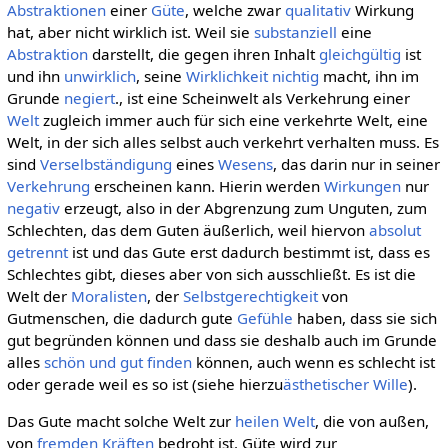
Abstraktionen
einer
Güte
, welche zwar
qualitativ
Wirkung
hat, aber nicht wirklich ist. Weil sie
substanziell
eine
Abstraktion
darstellt, die gegen ihren Inhalt
gleichgültig
ist
und ihn
unwirklich
, seine
Wirklichkeit
nichtig
macht, ihn im
Grunde
negiert
., ist eine Scheinwelt als Verkehrung einer
Welt
zugleich immer auch für sich eine verkehrte Welt, eine
Welt, in der sich alles selbst auch verkehrt verhalten muss. Es
sind
Verselbständigung
eines
Wesens
, das darin nur in seiner
Verkehrung
erscheinen kann. Hierin werden
Wirkungen
nur
negativ
erzeugt, also in der Abgrenzung zum Unguten, zum
Schlechten, das dem Guten äußerlich, weil hiervon
absolut
getrennt
ist und das Gute erst dadurch bestimmt ist, dass es
Schlechtes gibt, dieses aber von sich ausschließt. Es ist die
Welt der
Moralisten
, der
Selbstgerechtigkeit
von
Gutmenschen, die dadurch gute
Gefühle
haben, dass sie sich
gut begründen können und dass sie deshalb auch im Grunde
alles
schön und gut finden
können, auch wenn es schlecht ist
oder gerade weil es so ist (siehe hierzu
ästhetischer Wille
).
Das Gute macht solche Welt zur
heilen Welt
, die von außen,
von
fremden Kräften
bedroht ist. Güte wird zur