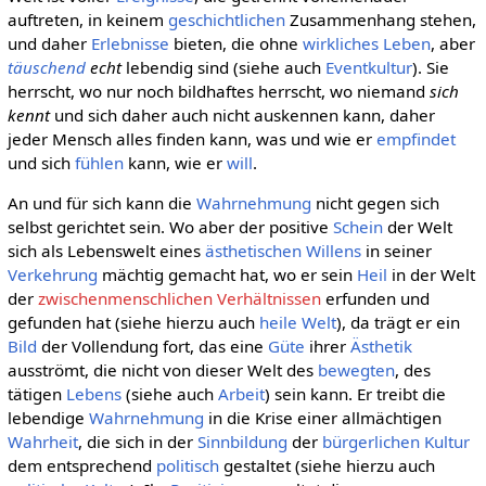
auftreten, in keinem
geschichtlichen
Zusammenhang stehen,
und daher
Erlebnisse
bieten, die ohne
wirkliches
Leben
, aber
täuschend
echt
lebendig sind (siehe auch
Eventkultur
). Sie
herrscht, wo nur noch bildhaftes herrscht, wo niemand
sich
kennt
und sich daher auch nicht auskennen kann, daher
jeder Mensch alles finden kann, was und wie er
empfindet
und sich
fühlen
kann, wie er
will
.
An und für sich kann die
Wahrnehmung
nicht gegen sich
selbst gerichtet sein. Wo aber der positive
Schein
der Welt
sich als Lebenswelt eines
ästhetischen Willens
in seiner
Verkehrung
mächtig gemacht hat, wo er sein
Heil
in der Welt
der
zwischenmenschlichen Verhältnissen
erfunden und
gefunden hat (siehe hierzu auch
heile Welt
), da trägt er ein
Bild
der Vollendung fort, das eine
Güte
ihrer
Ästhetik
ausströmt, die nicht von dieser Welt des
bewegten
, des
tätigen
Lebens
(siehe auch
Arbeit
) sein kann. Er treibt die
lebendige
Wahrnehmung
in die Krise einer allmächtigen
Wahrheit
, die sich in der
Sinnbildung
der
bürgerlichen Kultur
dem entsprechend
politisch
gestaltet (siehe hierzu auch