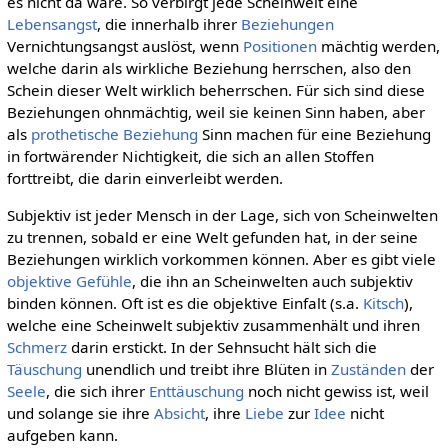
es nicht da wäre. So verbirgt jede Scheinwelt eine
Lebensangst
, die innerhalb ihrer
Beziehungen
Vernichtungsangst auslöst, wenn
Positionen
mächtig werden,
welche darin als wirkliche Beziehung herrschen, also den
Schein dieser Welt wirklich beherrschen. Für sich sind diese
Beziehungen ohnmächtig, weil sie keinen Sinn haben, aber
als
prothetische Beziehung
Sinn machen für eine Beziehung
in fortwärender Nichtigkeit, die sich an allen Stoffen
forttreibt, die darin einverleibt werden.
Subjektiv ist jeder Mensch in der Lage, sich von Scheinwelten
zu trennen, sobald er eine Welt gefunden hat, in der seine
Beziehungen wirklich vorkommen können. Aber es gibt viele
objektive Gefühle
, die ihn an Scheinwelten auch subjektiv
binden können. Oft ist es die objektive Einfalt (s.a.
Kitsch
),
welche eine Scheinwelt subjektiv zusammenhält und ihren
Schmerz
darin erstickt. In der Sehnsucht hält sich die
Täuschung
unendlich und treibt ihre Blüten in
Zuständen
der
Seele
, die sich ihrer
Enttäuschung
noch nicht gewiss ist, weil
und solange sie ihre
Absicht
, ihre
Liebe
zur
Idee
nicht
aufgeben kann.