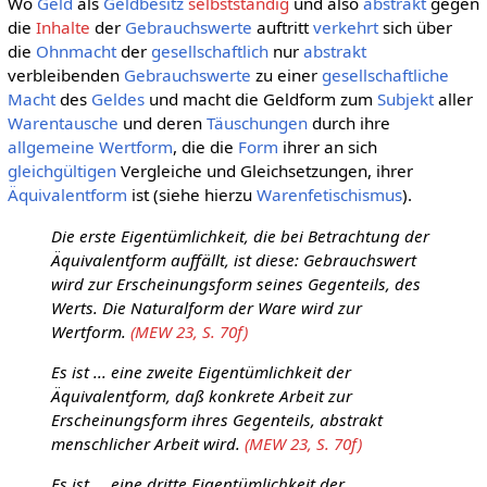
Wo
Geld
als
Geldbesitz
selbstständig
und also
abstrakt
gegen
die
Inhalte
der
Gebrauchswerte
auftritt
verkehrt
sich über
die
Ohnmacht
der
gesellschaftlich
nur
abstrakt
verbleibenden
Gebrauchswerte
zu einer
gesellschaftliche
Macht
des
Geldes
und macht die Geldform zum
Subjekt
aller
Warentausche
und deren
Täuschungen
durch ihre
allgemeine Wertform
, die die
Form
ihrer an sich
gleichgültigen
Vergleiche und Gleichsetzungen, ihrer
Äquivalentform
ist (siehe hierzu
Warenfetischismus
).
Die erste Eigentümlichkeit, die bei Betrachtung der
Äquivalentform auffällt, ist diese: Gebrauchswert
wird zur Erscheinungsform seines Gegenteils, des
Werts. Die Naturalform der Ware wird zur
Wertform.
(MEW 23, S. 70f)
Es ist ... eine zweite Eigentümlichkeit der
Äquivalentform, daß konkrete Arbeit zur
Erscheinungsform ihres Gegenteils, abstrakt
menschlicher Arbeit wird.
(MEW 23, S. 70f)
Es ist ... eine dritte Eigentümlichkeit der