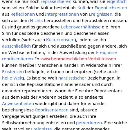
wenn sie nur noch
repräsentieren
künnen, was sie
eigentlich
sein sollen. Solche Kultur besteht als
Kult
der
Eigentlichkeiten
aus
Reflexionen
und
Interpretationen
von
Ereignissen
, die
sich aus dem
Nichts
herausstellen und herausbilden müssen.
Es sind grundlos gewordene
Lebensverhältnisse
die ihren
Sinn für das bloße Geschehen und Geschehenlassen
verfüllen (siehe auch
Kulturkonsum
), indem sie ihn
ausschließlich
für sich und ausschließend gegen andere, sich
im Wechsel erhalten, in der Abwechslung der
Ereignisse
repräsentieren
. In
zwischenmenschlichen Verhältnissen
künnen hierüber Menschen einander im Widerschein ihrer
Existenzen
beflügeln, erbauen und ergützen (siehe auch
heile Welt
). Es ist eine Welt
narzisstischer
Beziehungen, in
der sich die Repräsentationen aneinenader und durch
einander repräsentieren, worin die Eine ihre Repräsentanz
aus dem Reiz der Anderen bezieht, also entleerte
Anwesenheiten
wiedergibt und daher für einander
beziehungslose
Repräsentanzen
sind, absurde
Vergegenwärtigungen erstellen, die auch ihre
Selbstwahrnehmung entstellen und
pervertieren
. Eine solche
Welt ist voller
Ereignisse
, die getrennt voneinenader