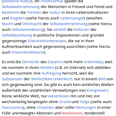
politische Kultur
). Ihr
Positivismus
spaltet die
Selbstwahrnehmung
der Menschen in Freund und Feind und
bestimmt
die
Formen
der
Kultur
in ihren Lebensstrukturen
und
Ängsten
(siehe hierzu auch
Lebensangst
) zwischen
Macht
und
Ohnmacht
der
Selbstwahrnehmung
(siehe hierzu
auch
Selbstveredelung
). Sie
zerteilt
die
Kulturen
der
Selbstbeziehung
in politische Dispositionen und gründet
gegensinnige
Erkenntnisinteressen
, die sie in ihrer
Aufmerksamkeit auch gegensinnig ausrichten (siehe hierzu
auch
Erkenntnistheorie
).
Es sind die
Elemente
des
Daseins
nicht mehr
erkennbar
, weil
sie nurmehr in ihren
Medien
(z.B. im Internet) sich abbilden
und wo nurmehr ihre
Aufregung
herrscht, weil die
Substanzen
der
Wirklichkeit
unwirklich,
nur in einem
Bild
von
sich gegenwärtig sind. Da gibt es auch kein wirkliches Walten
außerhalb der unzählichen Verwaltungen von
Ereignissen
:
Keine wirkliche Welt, nur
wesenloses
Hin und Her, ein
wechselseitig bespiegeln ohne
Grund
und
Folge
(siehe auch
Narzissmus
), ohne
Ursachen
aber voller
Wirkungen
in einer
Fülle unentwegter Aktionen und
Reaktionen
, tendenziell