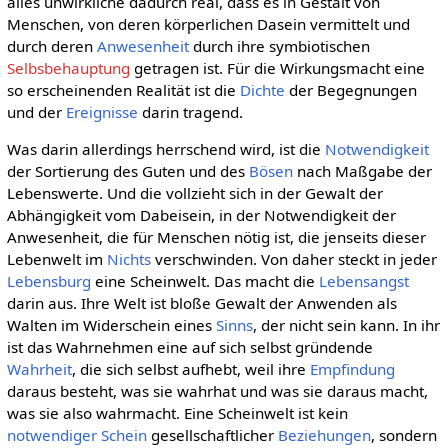
alles unwirkliche dadurch real, dass es in Gestalt von
Menschen, von deren körperlichen Dasein vermittelt und
durch deren
Anwesenheit
durch ihre symbiotischen
Selbsbehauptung
getragen ist. Für die Wirkungsmacht eine
so erscheinenden Realität ist die
Dichte
der Begegnungen
und der
Ereignisse
darin tragend.
Was darin allerdings herrschend wird, ist die
Notwendigkeit
der Sortierung des Guten und des
Bösen
nach Maßgabe der
Lebenswerte. Und die vollzieht sich in der Gewalt der
Abhängigkeit vom Dabeisein, in der Notwendigkeit der
Anwesenheit, die für Menschen nötig ist, die jenseits dieser
Lebenwelt im
Nichts
verschwinden. Von daher steckt in jeder
Lebensburg
eine Scheinwelt. Das macht die
Lebensangst
darin aus. Ihre Welt ist bloße Gewalt der Anwenden als
Walten im Widerschein eines
Sinns
, der nicht sein kann. In ihr
ist das Wahrnehmen eine auf sich selbst gründende
Wahrheit
, die sich selbst aufhebt, weil ihre
Empfindung
daraus besteht, was sie wahrhat und was sie daraus macht,
was sie also wahrmacht. Eine Scheinwelt ist kein
notwendiger Schein
gesellschaftlicher
Beziehungen
, sondern