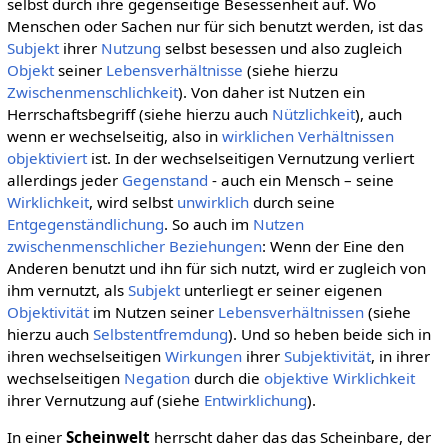
selbst durch ihre gegenseitige Besessenheit auf. Wo
Menschen oder Sachen nur für sich benutzt werden, ist das
Subjekt
ihrer
Nutzung
selbst besessen und also zugleich
Objekt
seiner
Lebensverhältnisse
(siehe hierzu
Zwischenmenschlichkeit
). Von daher ist Nutzen ein
Herrschaftsbegriff (siehe hierzu auch
Nützlichkeit
), auch
wenn er wechselseitig, also in
wirklichen
Verhältnissen
objektiviert
ist. In der wechselseitigen Vernutzung verliert
allerdings jeder
Gegenstand
- auch ein Mensch – seine
Wirklichkeit
, wird selbst
unwirklich
durch seine
Entgegenständlichung
. So auch im
Nutzen
zwischenmenschlicher Beziehungen
: Wenn der Eine den
Anderen benutzt und ihn für sich nutzt, wird er zugleich von
ihm vernutzt, als
Subjekt
unterliegt er seiner eigenen
Objektivität
im Nutzen seiner
Lebensverhältnissen
(siehe
hierzu auch
Selbstentfremdung
). Und so heben beide sich in
ihren wechselseitigen
Wirkungen
ihrer
Subjektivität
, in ihrer
wechselseitigen
Negation
durch die
objektive
Wirklichkeit
ihrer Vernutzung auf (siehe
Entwirklichung
).
In einer
Scheinwelt
herrscht daher das das Scheinbare, der