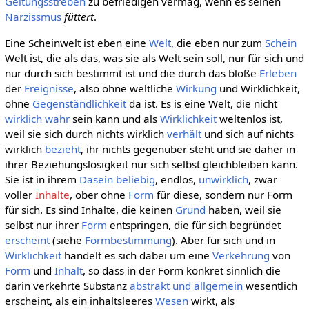
Geltungsstreben
zu befriedigen vermag, wenn es seinen
Narzissmus
füttert
.
Eine Scheinwelt ist eben eine
Welt
, die eben nur zum
Schein
Welt ist, die als das, was sie als Welt sein soll, nur für sich und
nur durch sich bestimmt ist und die durch das bloße
Erleben
der
Ereignisse
, also ohne weltliche
Wirkung
und Wirklichkeit,
ohne
Gegenständlichkeit
da ist. Es is eine Welt, die nicht
wirklich
wahr
sein kann und als
Wirklichkeit
weltenlos ist,
weil sie sich durch nichts wirklich
verhält
und sich auf nichts
wirklich
bezieht
, ihr nichts gegenüber steht und sie daher in
ihrer Beziehungslosigkeit nur sich selbst gleichbleiben kann.
Sie ist in ihrem
Dasein
beliebig
, endlos,
unwirklich
, zwar
voller
Inhalte
, ober ohne
Form
für diese, sondern nur Form
für sich. Es sind Inhalte, die keinen
Grund
haben, weil sie
selbst nur ihrer
Form
entspringen, die für sich begründet
erscheint
(siehe
Formbestimmung
). Aber für sich und in
Wirklichkeit
handelt es sich dabei um eine
Verkehrung
von
Form
und
Inhalt
, so dass in der Form konkret sinnlich die
darin verkehrte Substanz
abstrakt und allgemein
wesentlich
erscheint, als ein inhaltsleeres
Wesen
wirkt, als