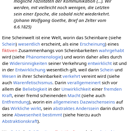
mögliche Fazilitäten der Kommunikation (...). Wir
werden, mit vielleicht noch wenigen, die Letzten
sein einer Epoche, die sobald nicht wiederkehrt.
(Johann Wolfgang Goethe, Brief an Zelter vom
6.6.1825)
Eine Scheinwelt ist eine Welt, worin das Scheinbare (siehe
Schein
)
wesentlich
erscheint, als eine
Erscheinung
) eines
fiktiven
Zusammenhangs von Scheinbarkeiten
wahrgehabt
wird (siehe
Phänomenologie
) und worin daher alles durch
die
Widersinnigkeiten
seiner Verkehrung
entwirklicht
ist und
in der
Entwirklichung
wesentlich gilt, weil darin
Schein
und
Wesen
in ihrer Scheinbarkeit
verkehrt
vereint wird (siehe
auch
Warenfetischismus
. Darin
verallgemeinert
sich vor
allem die
Beliebigkeit
in der
Unwirklichkeit
einer
fremden
Kraft
, einer fremd scheinenden
Macht
(siehe auch
Entfremdung
), worin ein
allgemeines
Dazwischenseins
auf
das
Wirkliche
wirkt
, sein
abstraktes
Anderssein
darin durch
seine
Abwesenheit
bestimmt
(siehe hierzu auch
Abstraktionskraft
).