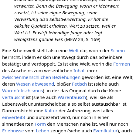
verwertet. Denn die Bewegung, worin er Mehrwert
zusetzt, ist seine eigne Bewegung, seine
Verwertung also Selbstverwertung. Er hat die
okkulte Qualität erhalten, Wert zu setzen, weil er
Wert ist. Er wirft lebendige Junge oder legt
wenigstens goldne Eier.
(MEW 23, S. 169)
Eine Scheinwelt stellt also eine
Welt
dar, worin der
Schein
herrscht, indem er sich unentwegt durch das Scheinbare
bestätigt und verdoppelt. Es ist eine Welt, worin die
Formen
des Anscheins zum wesentlichen
Inhalt
ihrer
zwischenmenschlichen Beziehungen
geworden ist, eine Welt,
deren
Wesen
abwesend
, bloßer
Fetisch
ist (siehe auch
Warenfetischismus
). in der das Original durch die Kopie
vertauscht
ist (siehe auch
Warentausch
), weil sie als
Lebenswelt ununterscheidbar, also selbst austauschbar ist.
Darin entsteht eine
Kultur
der Aufreizung, weil alles
einverleibt
und aufgezehrt wird, nur noch in einer
sinnentleerten
Form
den Menschen nahe ist, weil nur noch
Erlebnisse
vom
Leben
zeugen (siehe auch
Eventkultur
), auch