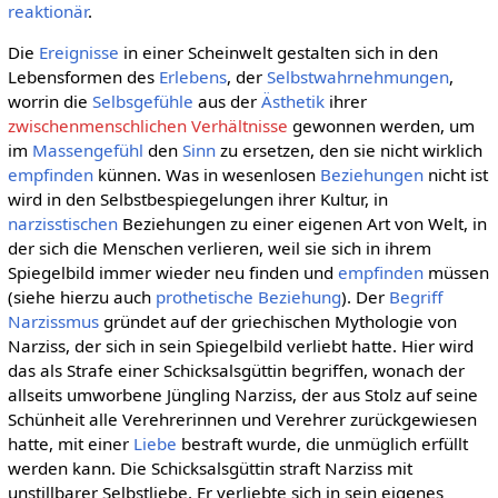
reaktionär
.
Die
Ereignisse
in einer Scheinwelt gestalten sich in den
Lebensformen des
Erlebens
, der
Selbstwahrnehmungen
,
worrin die
Selbsgefühle
aus der
Ästhetik
ihrer
zwischenmenschlichen Verhältnisse
gewonnen werden, um
im
Massengefühl
den
Sinn
zu ersetzen, den sie nicht wirklich
empfinden
künnen. Was in wesenlosen
Beziehungen
nicht ist
wird in den Selbstbespiegelungen ihrer Kultur, in
narzisstischen
Beziehungen zu einer eigenen Art von Welt, in
der sich die Menschen verlieren, weil sie sich in ihrem
Spiegelbild immer wieder neu finden und
empfinden
müssen
(siehe hierzu auch
prothetische Beziehung
). Der
Begriff
Narzissmus
gründet auf der griechischen Mythologie von
Narziss, der sich in sein Spiegelbild verliebt hatte. Hier wird
das als Strafe einer Schicksalsgüttin begriffen, wonach der
allseits umworbene Jüngling Narziss, der aus Stolz auf seine
Schünheit alle Verehrerinnen und Verehrer zurückgewiesen
hatte, mit einer
Liebe
bestraft wurde, die unmüglich erfüllt
werden kann. Die Schicksalsgüttin straft Narziss mit
unstillbarer Selbstliebe. Er verliebte sich in sein eigenes