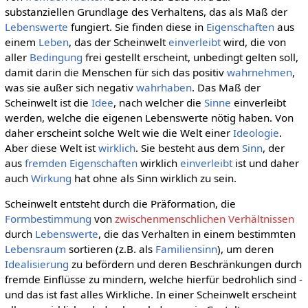
substanziellen Grundlage des Verhaltens, das als Maß der
Lebenswerte
fungiert. Sie finden diese in
Eigenschaften
aus
einem
Leben
, das der Scheinwelt
einverleibt
wird, die von
aller
Bedingung
frei gestellt erscheint, unbedingt gelten soll,
damit darin die Menschen für sich das positiv
wahrnehmen
,
was sie außer sich negativ
wahrhaben
. Das Maß der
Scheinwelt ist die
Idee
, nach welcher die
Sinne
einverleibt
werden, welche die eigenen Lebenswerte nötig haben. Von
daher erscheint solche Welt wie die Welt einer
Ideologie
.
Aber diese Welt ist
wirklich
. Sie besteht aus dem
Sinn
, der
aus
fremden
Eigenschaften
wirklich
einverleibt
ist und daher
auch
Wirkung
hat ohne als Sinn wirklich zu sein.
Scheinwelt entsteht durch die Präformation, die
Formbestimmung
von
zwischenmenschlichen Verhältnissen
durch
Lebenswerte
, die das Verhalten in einem bestimmten
Lebensraum
sortieren (z.B. als
Familiensinn
), um deren
Idealisierung
zu befördern und deren Beschränkungen durch
fremde Einflüsse zu mindern, welche hierfür bedrohlich sind -
und das ist fast alles Wirkliche. In einer Scheinwelt erscheint