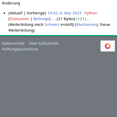
Änderung
Aktuell
Vorherige
10:42, 8. Mai 2025
Python
Diskussion
Beiträge
21 Bytes
+21
8
Weiterleitung nach
Schmerz
erstellt
Markierung
:
Neue
.
Weiterleitung
M
a
i
Datenschutz
Über kulturkritik
Haftungsausschluss
2
0
2
5