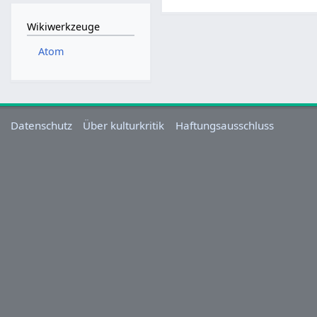
M
a
Wikiwerkzeuge
i
Atom
2
0
2
5
Datenschutz
Über kulturkritik
Haftungsausschluss