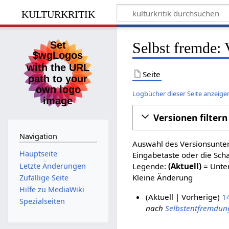
kulturkritik
Selbst fremde: 
Seite
Logbücher dieser Seite anzeige
Versionen filtern
Navigation
Auswahl des Versionsunter
Hauptseite
Eingabetaste oder die Sch
Letzte Änderungen
Legende:
(Aktuell)
= Unter
Kleine Änderung
Zufällige Seite
Hilfe zu MediaWiki
Aktuell
Vorherige
1
Spezialseiten
nach
Selbstentfremdun
8
.