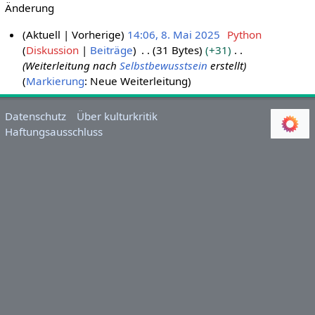
Änderung
Aktuell
Vorherige
14:06, 8. Mai 2025
Python
Diskussion
Beiträge
31 Bytes
+31
8
Weiterleitung nach
Selbstbewusstsein
erstellt
.
Markierung
:
Neue Weiterleitung
M
a
i
Datenschutz
Über kulturkritik
Haftungsausschluss
2
0
2
5