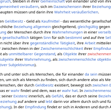
spruch
, bleiben in ihrer
Gemeinschaft
von einander und von ih
lgemeinheit
veräußern
, sich im
Dazwischensein
ihrer
Beziehung
aupten müssen und darin ihre
Wahrheit
veräußerlichen
.
nen
Geldbesitz
- Geld als
Kaufmittel
- das wesentliche gesellschaf
achliche
Beziehung
allgemein
gleichgeltend,
gleichgültig
gegen 
dung
der Menschen durch ihre
Wahrnehmungen
in einer
versel
em
gesellschaftlich
tätigen
Sinn
für sich
bestimmt
und auf ihre
Se
rin nicht über ihre
gegenständliche
Tätigkeit
, ihre
Arbeit
mitteil
 zwischen ihnen in der
Zwischenmenschlichkeit
ihrer
Empfindu
t als
unmittelbarer
Gegenstand
, als
Objekte
ihrer
zwischenmens
Subjekte
ihrer
Wahrnehmung
, als
zwischenmenschliche
objekti
tiver Subjektivismus
).
ich und unter sich als Menschen, die für einander
da sein
müssen
n, um sich als Mensch zu finden, sich durch andere also als M
enschen, der durch
Geldbesitz
existiert, bewegt sich
zwischen
was er
wahr
findet und dem, was er
wahr hat
. In
zwischenmensc
t
seiner
Existenz
innerlich, als
Gefühl
, das er durch seine
Bezie
Beziehung
auf andere und
lebt
darin vor allem durch sich und für
iehung
). In der
Empfindung
findet er sich in Anderen und durch A