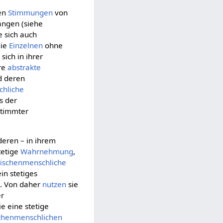
gen
Stimmungen
von
gen (siehe
 sich auch
die
Einzelnen
ohne
sich in ihrer
hre
abstrakte
 deren
chliche
s der
stimmter
nderen – in ihrem
tetige
Wahrnehmung
,
ischenmenschliche
ein stetiges
n. Von daher
nutzen
sie
er
ie eine stetige
chenmenschlichen