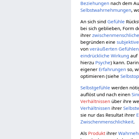
Beziehungen
nach dem Au
Selbstwahrnehmungen
, w
An sich sind
Gefühle
Rücks
bei sich geblieben, Form 
ihrer
zwischenmenschlich
begründen eine
subjektiv
von
veräußerten
Gefühlen
eindrückliche
Wirkung
auf
hierzu
Psyche
) kann. Dari
eigener
Erfahrungen
so, w
optimieren (siehe
Selbsto
Selbstgefühle
werden nötig
auflöst und nach einen
Sin
Verhältnissen
über ihre we
Verhältnissen
ihrer
Selbs
sie nur das Resultat ihrer
E
Zwischenmenschlichkeit
.
Als
Produkt
ihrer
Wahrne