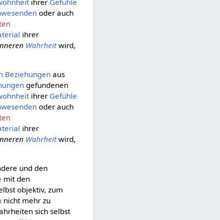
ohnheit
ihrer
Gefühle
nwesenden
oder auch
ten
terial
ihrer
inneren
Wahrheit
wird,
n Beziehungen
aus
hungen
gefundenen
ohnheit
ihrer
Gefühle
nwesenden
oder auch
ten
terial
ihrer
inneren
Wahrheit
wird,
ndere und den
e
mit den
elbst objektiv, zum
n
nicht mehr zu
hrheiten sich selbst