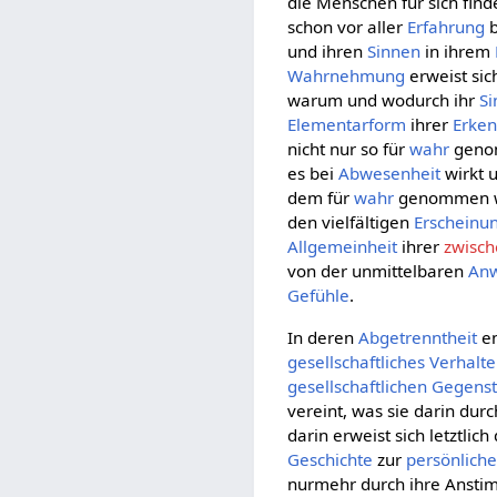
die Menschen für sich find
schon vor aller
Erfahrung
b
und ihren
Sinnen
in ihrem
Wahrnehmung
erweist sic
warum und wodurch ihr
Si
Elementarform
ihrer
Erken
nicht nur so für
wahr
genom
es bei
Abwesenheit
wirkt 
dem für
wahr
genommen w
den vielfältigen
Erscheinu
Allgemeinheit
ihrer
zwisch
von der unmittelbaren
Anw
Gefühle
.
In deren
Abgetrenntheit
en
gesellschaftliches
Verhalt
gesellschaftlichen
Gegenst
vereint, was sie darin durc
darin erweist sich letztlic
Geschichte
zur
persönlich
nurmehr durch ihre Anst