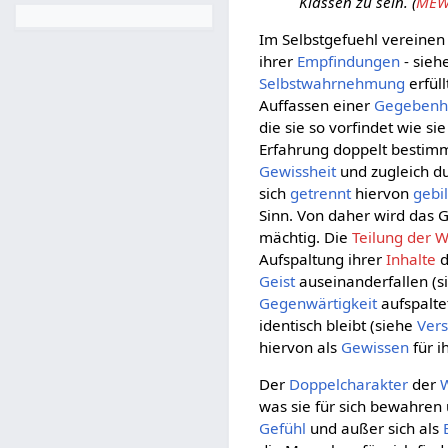
Klassen zu sein. (
MEW 
Im Selbstgefuehl vereinen
ihrer
Empfindungen
- sieh
Selbstwahrnehmung
erfül
Auffassen einer
Gegebenh
die sie so vorfindet wie s
Erfahrung doppelt bestim
Gewissheit
und zugleich d
sich
getrennt
hiervon
gebi
Sinn. Von daher wird das
mächtig. Die
Teilung der
Aufspaltung ihrer
Inhalte
d
Geist
auseinanderfallen (
Gegenwärtigkeit
aufspaltet
identisch bleibt (siehe
Ver
hiervon als
Gewissen
für i
Der
Doppelcharakter
der
was sie für sich bewahren
Gefühl
und außer sich als