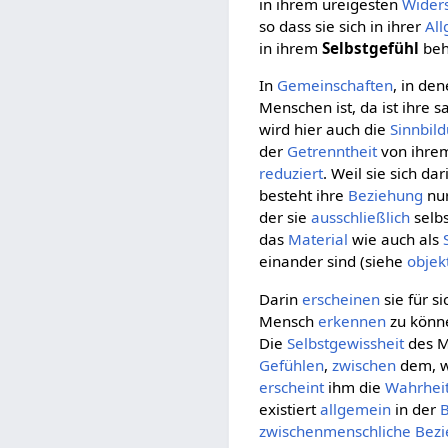
in ihrem ureigesten
Wider
so dass sie sich in ihrer
Al
in ihrem
Selbstgefühl
beh
In
Gemeinschaften
, in de
Menschen ist, da ist ihre s
wird hier auch die
Sinnbil
der
Getrenntheit
von ihr
reduziert
. Weil sie sich da
besteht ihre
Beziehung
nur
der sie
ausschließlich
selbs
das
Material
wie auch als
einander sind (siehe
objek
Darin
erscheinen
sie für s
Mensch
erkennen
zu könne
Die
Selbstgewissheit
des M
Gefühlen
,
zwischen
dem, 
erscheint
ihm die
Wahrhei
existiert
allgemein
in der
zwischenmenschliche Bez