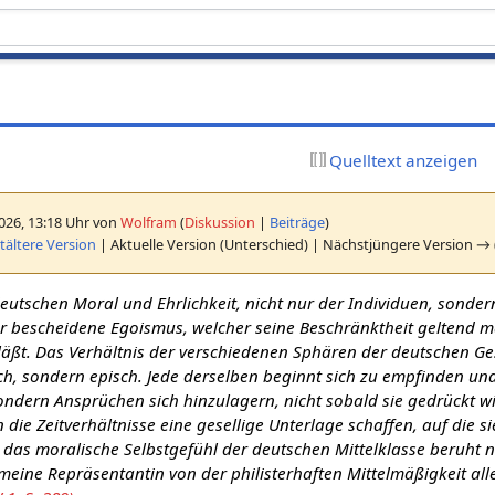
Quelltext anzeigen
2026, 13:18 Uhr von
Wolfram
(
Diskussion
|
Beiträge
)
ältere Version
| Aktuelle Version (Unterschied) | Nächstjüngere Version → 
eutschen Moral und Ehrlichkeit, nicht nur der Individuen, sonder
ener bescheidene Egoismus, welcher seine Beschränktheit geltend
äßt. Das Verhältnis der verschiedenen Sphären der deutschen Ges
ch, sondern episch. Jede derselben beginnt sich zu empfinden un
ondern Ansprüchen sich hinzulagern, nicht sobald sie gedrückt w
die Zeitverhältnisse eine gesellige Unterlage schaffen, auf die si
das moralische Selbstgefühl der deutschen Mittelklasse beruht 
meine Repräsentantin von der philisterhaften Mittelmäßigkeit all