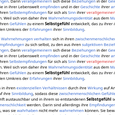
ngen
. Darin
verallgemeinern
sich diese
Beziehungen
in der
Gew
 sie in ihrer Lebenswelt
empfinden
und in der
Geschichte
ihrer
a
ihren
Selbstempfindungen
für sich als
Sinn
ihrer
verallgemeiner
n. Weil sich von daher ihre
Wahrnehmungsidentität
aus dem
Ma
ihren
Gefühlen
zu einem
Selbstgefühl
entwickelt, das zu ihrer
 den Umkreis der
Erfahrungen
ihrer
Sinnbildung
.
n
Wahrnehmungen
verhalten
sich in ihren
zwischenmenschliche
mpfindungen
zu sich selbst, zu den aus ihren
subjektiven
Bezie
ngen
. Darin
verallgemeinern
sich diese
Beziehungen
in der
Gew
 sie in ihrer Lebenswelt
empfinden
und in der
Geschichte
ihrer
a
ihren
Selbstempfindungen
für sich als
Sinn
ihrer
verallgemeiner
n. Weil sich von daher ihre
Wahrnehmungsidentität
aus dem
Ma
ihren
Gefühlen
zu einem
Selbstgefühl
entwickelt, das zu ihrer
 den Umkreis der
Erfahrungen
ihrer
Sinnbildung
.
h in ihren
existenziellen
Verhältnissen
durch ihre
Wirkung
auf A
f ihre
Sinnbildung
, sodass diese
zwischenmenschlichen
Gefühl
nft austauschbar und in ihrem so entstandenen
Selbstgefühl
s
enschlichkeit
werden. Darin sind allerdings ihre
Empfindunge
s, was sie
wahrhaben
nicht mehr
wahrnehmen
können. Sie bewa