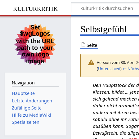
kulturkritik
Selbstgefühl
Seite
Version vom 30. April 
(
Unterschied
)
← Nächst
Navigation
Den Hauptstock der d
Klassen, bildet ... j
Hauptseite
sich geltend machen l
Letzte Änderungen
daher nicht dramatis
Zufällige Seite
andern mit ihren bes
Hilfe zu MediaWiki
sobald ohne ihr Zutun 
Spezialseiten
ausüben kann. Sogar 
Bewußtsein, die allge