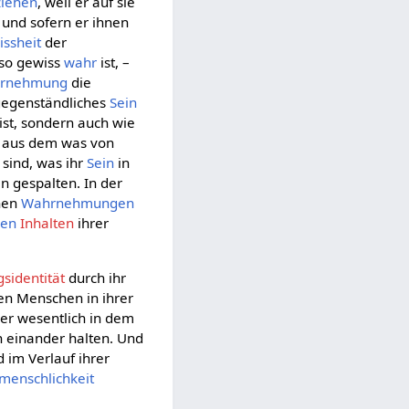
ziehen
, weil er auf sie
l und sofern er ihnen
issheit
der
so gewiss
wahr
ist, –
rnehmung
die
 gegenständliches
Sein
ist, sondern auch wie
o aus dem was von
g sind, was ihr
Sein
in
in gespalten. In der
lnen
Wahrnehmungen
den
Inhalten
ihrer
identität
durch ihr
en Menschen in ihrer
her wesentlich in dem
n einander halten. Und
d im Verlauf ihrer
menschlichkeit