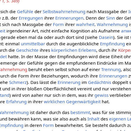
1, S. 389)
 sich die
Gefühle
der
Selbstwahrnehmung
nach Massgabe der
I
e z.B. der
Erregungen
ihrer
Erinnerungen
. Denn der
Sinn
der Gef
lt sich nach Massgabe der
Form
ihrer
wahrheit
.
Wahrnehmung
i
eit
irgendeiner Art, nicht einfache Kognition als Aufnahme
anw
ie gerade eben mal da oder auch dort sind (siehe
Dasein
). Sie is
mt: einmal
unmittelbar
durch die augenblickliche
Empfindung
ei
urch die
Geschichte
ihres
körperlichen
Erlebens
, durch ihr
Körpe
ldet
hatte. In der Masse der Empfindungen wird diese Eiheit o
 Gemenge der Gefühle gegen die empfundenen Eindrücke im Ma
 Wahrnehmung
beruht eben selbst schon auf einer
Trennung
, als
urch die Form ihrer Beziehungen, wodurch ihre
Erinnerungen
z
siehe
Schmerz
). Das lässt die
Erinnerung
im
Gedächtnis
doppelt s
 und in ihrer bloßen Oberflächlicheit vereint und nur verstehen
stand
) wird von aaher nur sich in dem, was ihr
gewiss
verblieben
hre
Erfahrung
in ihrer
wirklichen
Gegenwärtigkeit
hat.
Wahrnehmung
ist daher durch das
bestimmt
, was für sie stimmi
 und bewähren kann, was sie also auch als
Inhalt
des
eigenen
L
Empfindung
in deren
Form
bewahrheitet. Sie besteht dadurch z