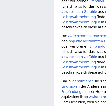
oder verlorenen
Empfindu
für sich, also für das, was
abwesenden
Gefühle
aus 
Selbstwahrnehmung
finde
Selbstwahrnehmungen
in 
beschränkt sich diese auf
Die
zwischenmenschliche
den
objektiv
bestimmten
E
oder verlorenen
Empfindu
für sich, also für das, was
abwesenden
Gefühle
aus 
Selbstwahrnehmung
finde
Selbstwahrnehmungen
in 
beschränkt sich diese auf
Darin
identifizieren
sie sic
Eindrücken
der Anderen au
Empfindungen
ihrer Herku
Äquivalent ihrer
Zwischenm
unterscheiden, weil sie da