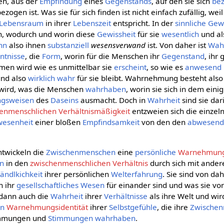
en, aus der
Empfindung
eines
Gegenstands
, auf den sie sich
be
ezogen ist. Was sie für sich finden ist nicht einfach zufällig, wei
Lebensraum
in ihrer
Lebenszeit
entspricht. In der
sinnliche Gew
h, wodurch und worin diese
Gewissheit
für sie
wesentlich
und al
nn
also ihnen
substanziell
wesensverwand
ist. Von daher ist
Wah
ntnisse
, die
Form
, worin für die Menschen ihr
Gegenstand
, ihr
en wird wie es unmittelbar sie
erscheint
, so wie es
anwesend
und also
wirklich
wahr
für sie bleibt. Wahrnehmung besteht als
ird, was die Menschen
wahrhaben
, worin sie sich in dem eini
ngsweisen
des
Daseins
ausmacht. Doch in
Wahrheit
sind sie dar
enmenschlichen Verhältnismäßigkeit
entzweien sich die einze
esenheit
einer bloßen
Empfindsamkeit
von den den
abwesen
twickeln die
Zwischenmenschen
eine
persönliche
Warnehmungs
en
in den
zwischenmenschlichen Verhältnis
durch sich mit ander
ändlkichkeit
ihrer persönlichen
Welterfahrung
. Sie sind von da
h ihr
gesellschaftliches
Wesen
für einander sind und was sie vo
h dann auch die
Wahrheit
ihrer
Verhältnisse
als ihre Welt und wir
en
Warnehmungsidentität
ihrer
Selbstgefühle
, die ihre
Zwischen
immungen und
Stimmungen
wahrhaben
.