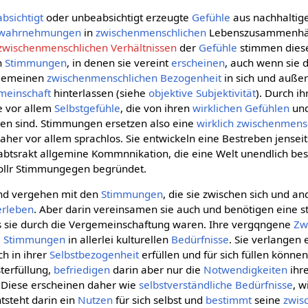
bsichtigt
oder unbeabsichtigt erzeugte
Gefühle
aus nachhalti
twahrnehmungen
in
zwischenmenschlichen
Lebenszusammenhän
zwischenmenschlichen Verhältnissen
der
Gefühle
stimmen diese
n
Stimmungen
, in denen sie vereint
erscheinen
, auch wenn sie 
 gemeinen
zwischenmenschlichen Bezogenheit
in sich und außer 
meinschaft
hinterlassen (siehe
objektive Subjektivität
). Durch i
e vor allem
Selbstgefühle
, die von ihren
wirklichen
Gefühlen
und
n sind. Stimmungen ersetzen also eine
wirklich
zwischenmens
aher vor allem sprachlos. Sie entwickeln eine Bestreben jenseit
abtsrakt allgemine Kommnnikation, die eine Welt unendlich be
vollr Stimmungegen begründet.
und vergehen mit den
Stimmungen
, die sie zwischen sich und a
erleben
. Aber darin vereinsamen sie auch und benötigen eine s
as sie durch die Vergemeinschaftung waren. Ihre vergqngene
Zw
e
Stimmungen
in allerlei kulturellen
Bedürfnisse
. Sie verlangen 
h in ihrer
Selbstbezogenheit
erfüllen und für sich füllen könne
terfüllung,
befriedigen
darin aber nur die
Notwendigkeiten
ihr
. Diese erscheinen daher wie
selbstverständliche
Bedürfnisse
, w
ntsteht darin ein
Nutzen
für sich selbst und
bestimmt
seine
zwis