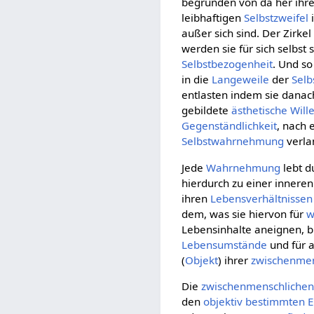
begründen von da her ihr
leibhaftigen
Selbstzweifel
i
außer sich sind. Der Zirkel
werden sie für sich selbst
Selbstbezogenheit
. Und so
in die
Langeweile
der
Selb
entlasten indem sie dana
gebildete
ästhetische Will
Gegenständlichkeit
, nach 
Selbstwahrnehmung
verla
Jede
Wahrnehmung
lebt d
hierdurch zu einer innere
ihren
Lebensverhältnissen
dem, was sie hiervon für
w
Lebensinhalte aneignen, bi
Lebensumstände
und für a
(
Objekt
) ihrer
zwischenmen
Die
zwischenmenschliche
den
objektiv
bestimmten
E