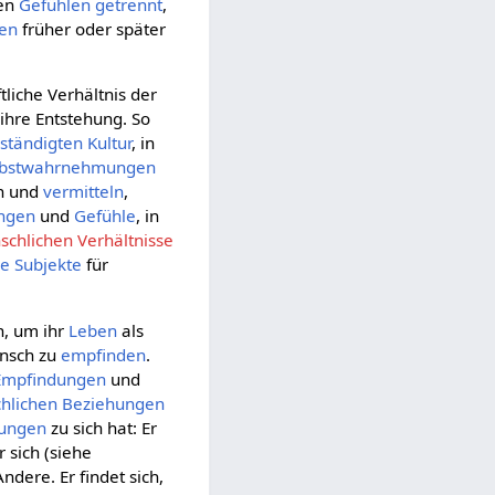
ren
Gefühlen
getrennt
,
en
früher oder später
tliche Verhältnis der
ihre Entstehung. So
bständigten
Kultur
, in
lbstwahrnehmungen
en und
vermitteln
,
ngen
und
Gefühle
, in
chlichen Verhältnisse
ve
Subjekte
für
, um ihr
Leben
als
ensch zu
empfinden
.
Empfindungen
und
hlichen Beziehungen
hungen
zu sich hat: Er
 sich (siehe
ndere. Er findet sich,