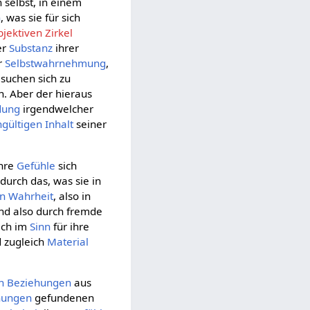
h selbst, in einem
n
, was sie für sich
bjektiven Zirkel
er
Substanz
ihrer
r
Selbstwahrnehmung
,
e suchen sich zu
. Aber der hieraus
dung
irgendwelcher
hgültigen
Inhalt
seiner
ihre
Gefühle
sich
durch das, was sie in
en
Wahrheit
, also in
d also durch fremde
lich im
Sinn
für ihre
 zugleich
Material
n Beziehungen
aus
hungen
gefundenen