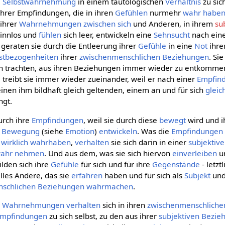
e
Selbstwahrnehmung
in einem tautologischen
Verhältnis
zu sic
hrer Empfindungen, die in ihren
Gefühlen
nurmehr
wahr habe
 ihrer
Wahrnehmungen
zwischen sich
und Anderen, in ihrem
su
 sinnlos und
fühlen
sich leer, entwickeln eine
Sehnsucht
nach ein
 geraten sie durch die Entleerung ihrer
Gefühle
in eine
Not
ihre
stbezogenheiten
ihrer
zwischenmenschlichen Beziehungen
. Si
ch trachten, aus ihren Beziehungen immer wieder zu entkommen
e
treibt sie immer wieder zueinander, weil er nach einer
Empfin
einen ihm bildhaft gleich geltenden, einem an und für sich
gleic
ngt.
urch ihre
Empfindungen
, weil sie durch diese
bewegt
wird und 
n
Bewegung
(siehe
Emotion
)
entwickeln
. Was die
Empfindungen
wirklich
wahrhaben
,
verhalten
sie sich darin in einer
subjektiv
ahr nehmen
. Und aus dem, was sie sich hiervon
einverleiben
un
lden sich ihre
Gefühle
für sich und für ihre
Gegenstände
- letzt
lles Andere, das sie
erfahren
haben und für sich als
Subjekt
und
schlichen Beziehungen
wahrmachen
.
n
Wahrnehmungen
verhalten
sich in ihren
zwischenmenschliche
mpfindungen
zu sich selbst, zu den aus ihrer
subjektiven
Bezie