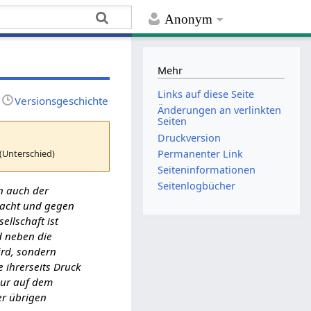
Anonym
Mehr
Links auf diese Seite
Versionsgeschichte
Änderungen an verlinkten
Seiten
Druckversion
(Unterschied)
Permanenter Link
Seiten­­informationen
Seitenlogbücher
n auch der
 macht und gegen
ellschaft ist
d neben die
ird, sondern
e ihrerseits Druck
nur auf dem
er übrigen