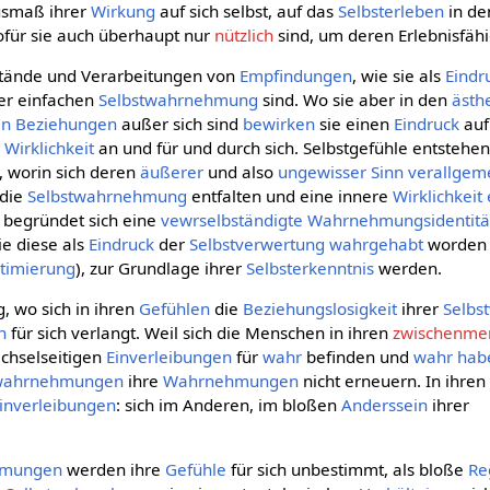
smaß ihrer
Wirkung
auf sich selbst, auf das
Selbsterleben
in d
ofür sie auch überhaupt nur
nützlich
sind, um deren Erlebnisfäh
tände und Verarbeitungen von
Empfindungen
, wie sie als
Eindr
der einfachen
Selbstwahrnehmung
sind. Wo sie aber in den
ästh
en Beziehungen
außer sich sind
bewirken
sie einen
Eindruck
auf
e
Wirklichkeit
an und für und durch sich. Selbstgefühle entstehen
, worin sich deren
äußerer
und also
ungewisser
Sinn
verallgem
 die
Selbstwahrnehmung
entfalten und eine innere
Wirklichkeit
n begründet sich eine
vewrselbständigte
Wahrnehmungsidentitä
ie diese als
Eindruck
der
Selbstverwertung
wahrgehabt
worden 
ptimierung
), zur Grundlage ihrer
Selbsterkenntnis
werden.
, wo sich in ihren
Gefühlen
die
Beziehungslosigkeit
ihrer
Selb
n
für sich verlangt. Weil sich die Menschen in ihren
zwischenmen
chselseitigen
Einverleibungen
für
wahr
befinden und
wahr hab
twahrnehmungen
ihre
Wahrnehmungen
nicht erneuern. In ihre
inverleibungen
: sich im Anderen, im bloßen
Anderssein
ihrer
hmungen
werden ihre
Gefühle
für sich unbestimmt, als bloße
Re