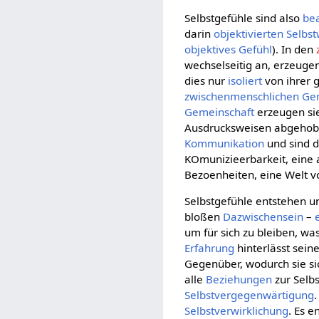
Selbstgefühle sind also
bea
darin
objektivierten
Selbs
objektives Gefühl
). In den
wechselseitig an, erzeuge
dies nur
isoliert
von ihrer
zwischenmenschlichen
Ge
Gemeinschaft
erzeugen si
Ausdrucksweisen abgehobe
Kommunikation
und sind d
KOmunizieerbarkeit, eine 
Bezoenheiten, eine Welt 
Selbstgefühle entstehen 
bloßen
Dazwischensein
–
um für sich zu bleiben, w
Erfahrung
hinterlässt sein
Gegenüber, wodurch sie sic
alle
Beziehungen
zur Selbs
Selbstvergegenwärtigung
Selbstverwirklichung
. Es e