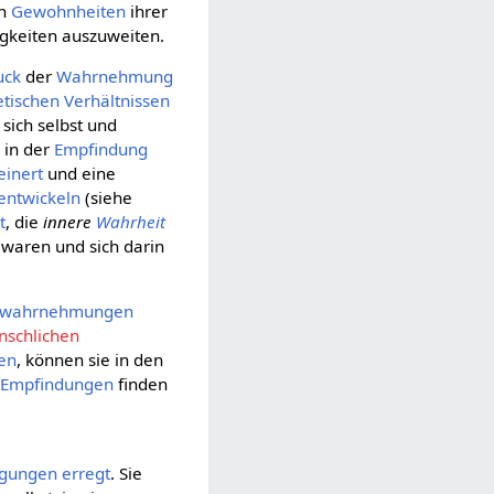
en
Gewohnheiten
ihrer
igkeiten auszuweiten.
uck
der
Wahrnehmung
etischen Verhältnissen
 sich selbst und
 in der
Empfindung
einert
und eine
entwickeln
(siehe
t
, die
innere
Wahrheit
waren und sich darin
stwahrnehmungen
schlichen
en
, können sie in den
n
Empfindungen
finden
gungen
erregt
. Sie