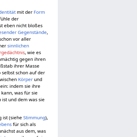
dentität
mit der
Form
ühle der
st eben nicht bloßes
esender
Gegenstände
,
t schon vor aller
ner
sinnlichen
rgedächtnis
, wie es
hnmächtig gegen ihren
ßstab ihrer Masse
o selbst schon auf der
wischen
Körper
und
ein: indem sie ihre
 kann, was für sie
 ist und dem was sie
g ist (siehe
Stimmung
),
ebens
für sich als
unächst aus dem, was