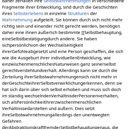
daher zerfallen ihre
Selbstwahrnehmungen
in verschiedene
Fragmente ihrer Entwicklung, sind durch die Geschichten
ihres
Selbsterlebens
in einzelne
Strukturen
der
Wahrnehmung
aufgeteilt. Sie können durch sich nicht mehr
richtig sein und einander nicht gerecht werden, benötigen
daher eine ihnen äußerlich bestimmte [[Selbstbehauptung,
eineSelbstbestätigungdurch andere. Sie haben
sichpersönlichvon der Wechselseitigkeit
ihrerGefühleabgesetzt und eine Person geschaffen, die sich
wie die Ausgeburt ihrer individuellenEntwicklung, wie
einzwischenmenschlichesNaturwesen ganz seinerselbst
gerechtverstehtundverhält. Allerdings kann sie durch die
Zerteilung ihrerSelbstwahrnehmungensich nicht mehr in
derGeschichteihrerSelbstverwirklichungerkennen, denn sie
hat sich darin über sich selbst erhoben und muss sich doch
im ständig wechselndenVerhältnisderPersonenverhalten,
sich alsPersönlichkeitihrerzwischenmenschlichen
Verhältnissedarstellen und äußern. Dies setzt
ihreSelbstwahrnehmungallerdings den unentwegten
Gefahren
derAbstraktionskraftfremderSelbstbehauptungenaus, die