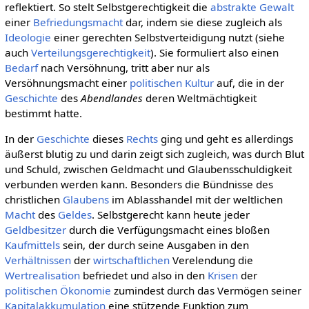
reflektiert. So stelt Selbstgerechtigkeit die
abstrakte
Gewalt
einer
Befriedungsmacht
dar, indem sie diese zugleich als
Ideologie
einer gerechten Selbstverteidigung nutzt (siehe
auch
Verteilungsgerechtigkeit
). Sie formuliert also einen
Bedarf
nach Versöhnung, tritt aber nur als
Versöhnungsmacht einer
politischen Kultur
auf, die in der
Geschichte
des
Abendlandes
deren Weltmächtigkeit
bestimmt hatte.
In der
Geschichte
dieses
Rechts
ging und geht es allerdings
äußerst blutig zu und darin zeigt sich zugleich, was durch Blut
und Schuld, zwischen Geldmacht und Glaubensschuldigkeit
verbunden werden kann. Besonders die Bündnisse des
christlichen
Glaubens
im Ablasshandel mit der weltlichen
Macht
des
Geldes
. Selbstgerecht kann heute jeder
Geldbesitzer
durch die Verfügungsmacht eines bloßen
Kaufmittels
sein, der durch seine Ausgaben in den
Verhältnissen
der
wirtschaftlichen
Verelendung die
Wertrealisation
befriedet und also in den
Krisen
der
politischen Ökonomie
zumindest durch das Vermögen seiner
Kapitalakkumulation
eine stützende Funktion zum