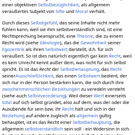
einer objektiven
Selbstbezüglichkeit
, als allgemein
veräußertes Subjekt von
Sitte
und
Moral
verhält.
Durch dieses
Selbstgefühl
, das seine Inhalte nicht mehr
fühlen kann, weil sie ihm selbstverständlich sind, ist eine
Rechtsprechung beansprucht, eine
Theorie
, die zu einem
Recht wird (siehe
Ideologie
), das die
Gewohnheit
seiner
Egozentrik
als ihren
Selbstwert
darstellt, d.h. für sich
veräußert. So ist dies natürlich eigentlich gar kein
Recht
, weil
es kein Unrecht kennt außer dem, was nicht für sich selbst
spricht. Es ist das
Recht
der
Selbstbehauptung
, das
Recht
seiner
Ausschließlichkeit
, das einen
Selbstwert
bedient, der
sich nur in der Person bestärken kann, die sich durch ihre
zwischenmenschlichen Beziehungen
zu veredeln versteht
(siehe auch
Selbstveredelung
). Weil dieser
Wert
einerseits
total
auf sich selbst gründet, also auf dem, was der oder die
Ausübende für sein bzw. ihr
Recht
hält und sich in der
Beziehung
auf andere zugleich als
allgemein
gültig
behauptet, ist es das Recht einer
Selbstbehauptung
, die
allgemein
selbstverständlich
sein soll - ein Widersinn in sich.