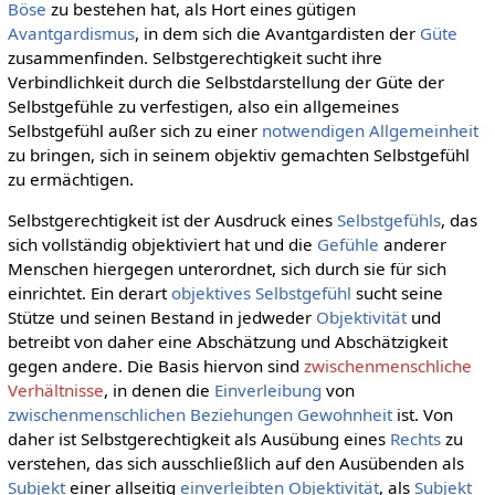
Böse
zu bestehen hat, als Hort eines gütigen
Avantgardismus
, in dem sich die Avantgardisten der
Güte
zusammenfinden. Selbstgerechtigkeit sucht ihre
Verbindlichkeit durch die Selbstdarstellung der Güte der
Selbstgefühle zu verfestigen, also ein allgemeines
Selbstgefühl außer sich zu einer
notwendigen
Allgemeinheit
zu bringen, sich in seinem objektiv gemachten Selbstgefühl
zu ermächtigen.
Selbstgerechtigkeit ist der Ausdruck eines
Selbstgefühls
, das
sich vollständig objektiviert hat und die
Gefühle
anderer
Menschen hiergegen unterordnet, sich durch sie für sich
einrichtet. Ein derart
objektives Selbstgefühl
sucht seine
Stütze und seinen Bestand in jedweder
Objektivität
und
betreibt von daher eine Abschätzung und Abschätzigkeit
gegen andere. Die Basis hiervon sind
zwischenmenschliche
Verhältnisse
, in denen die
Einverleibung
von
zwischenmenschlichen Beziehungen
Gewohnheit
ist. Von
daher ist Selbstgerechtigkeit als Ausübung eines
Rechts
zu
verstehen, das sich ausschließlich auf den Ausübenden als
Subjekt
einer allseitig
einverleibten
Objektivität
, als
Subjekt