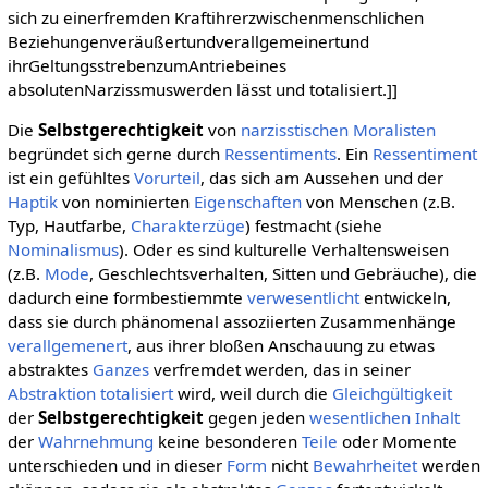
sich zu einerfremden Kraftihrerzwischenmenschlichen
Beziehungenveräußertundverallgemeinertund
ihrGeltungsstrebenzumAntriebeines
absolutenNarzissmuswerden lässt und totalisiert.]]
Die
Selbstgerechtigkeit
von
narzisstischen
Moralisten
begründet sich gerne durch
Ressentiments
. Ein
Ressentiment
ist ein gefühltes
Vorurteil
, das sich am Aussehen und der
Haptik
von nominierten
Eigenschaften
von Menschen (z.B.
Typ, Hautfarbe,
Charakterzüge
) festmacht (siehe
Nominalismus
). Oder es sind kulturelle Verhaltensweisen
(z.B.
Mode
, Geschlechtsverhalten, Sitten und Gebräuche), die
dadurch eine formbestiemmte
verwesentlicht
entwickeln,
dass sie durch phänomenal assoziierten Zusammenhänge
verallgemenert
, aus ihrer bloßen Anschauung zu etwas
abstraktes
Ganzes
verfremdet werden, das in seiner
Abstraktion
totalisiert
wird, weil durch die
Gleichgültigkeit
der
Selbstgerechtigkeit
gegen jeden
wesentlichen
Inhalt
der
Wahrnehmung
keine besonderen
Teile
oder Momente
unterschieden und in dieser
Form
nicht
Bewahrheitet
werden