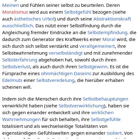
Meinen
und Fühlen seiner selbst zu beurteilen. Deren
Moralismus
wird aus einem
Selbstgefühl
bezogen (siehe
auch
ästhetisches Urteil
) und durch seine
Abstraktionskraft
ausschließlich
. Das nützt einer Selbstfindung durch die
Angleichung fremder Eindrücke an die
Selbstempfindung
. die
dadurch zum Generator des Kraftwerks einer
Moral
wird, die
sich durch sich selbst verstärkt und
verallgemeinert
, ihre
Selbstwahrnehmung
verselbständigt
und mit zunehmender
Selbsterfahrung
abgehoben hat, sowohl durch ihren
Selbstverlust
, als auch durch ihren
Selbstgewinn
. Es ist die
Fürsprache eines
ohnmächtigen
Daseins
zur Ausbildung des
Edelmuts
einer
Selbstveredelung
, die hierüber erhaben
scheinen will.
Indem sich die Menschen durch ihre
Selbstbehauptungen
verwirklicht haben (siehe
Selbstverwirklichung
), haben sie
sich gegen einander entwickelt und ihre
wirklichen
Wahrnehmungen
für sich behalten, ihre
Selbstgefühle
totalisiert und als wechselseitige Totalitäten von
eigenständigen Gefühlswelten gegen einander
isoliert
. Von