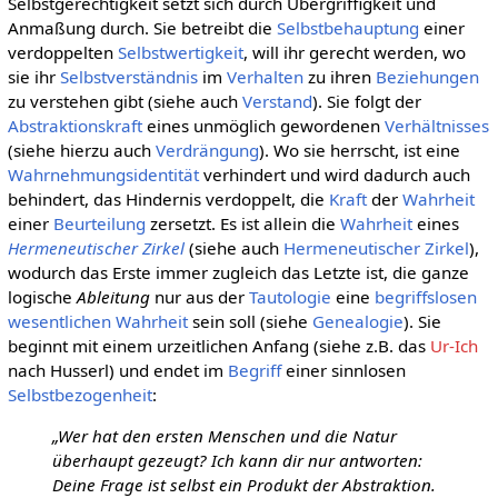
Selbstgerechtigkeit setzt sich durch Übergriffigkeit und
Anmaßung durch. Sie betreibt die
Selbstbehauptung
einer
verdoppelten
Selbstwertigkeit
, will ihr gerecht werden, wo
sie ihr
Selbstverständnis
im
Verhalten
zu ihren
Beziehungen
zu verstehen gibt (siehe auch
Verstand
). Sie folgt der
Abstraktionskraft
eines unmöglich gewordenen
Verhältnisses
(siehe hierzu auch
Verdrängung
). Wo sie herrscht, ist eine
Wahrnehmungsidentität
verhindert und wird dadurch auch
behindert, das Hindernis verdoppelt, die
Kraft
der
Wahrheit
einer
Beurteilung
zersetzt. Es ist allein die
Wahrheit
eines
Hermeneutischer Zirkel
(siehe auch
Hermeneutischer Zirkel
),
wodurch das Erste immer zugleich das Letzte ist, die ganze
logische
Ableitung
nur aus der
Tautologie
eine
begriffslosen
wesentlichen
Wahrheit
sein soll (siehe
Genealogie
). Sie
beginnt mit einem urzeitlichen Anfang (siehe z.B. das
Ur-Ich
nach Husserl) und endet im
Begriff
einer sinnlosen
Selbstbezogenheit
:
„Wer hat den ersten Menschen und die Natur
überhaupt gezeugt? Ich kann dir nur antworten:
Deine Frage ist selbst ein Produkt der Abstraktion.