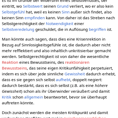
Es ist im Grunde der Widersinn eines Selbstverlustes, der
eintritt, wo
Selbstwert
seinen
Grund
verliert, wo er also kein
Selbstgefühl
hat, weil es keinen
Sinn
außer sich findet, also
keinen Sinn
empfinden
kann. Von daher ist das Streben nach
Selbstgerechtigkeit der
Notwendigkeit
einer
Selbstveredelung
geschuldet, die in Auflösung
begriffen
ist.
Man könnte auch sagen, dass dies eine Krisenrektion in
Bezug auf Sinnlosigkeitsgefühle ist, die dadurch aber nicht
mehr refflektiert und also inhaltlich unkritisierbar gemacht
werden. Selbstgerechtigkeit ist von daher die wesentliche
Reaktion
eines Bewusstseins, des
reaktionären
Bewusstseins
, das seine eigen Kritikunfähigkeit perpetuiert,
indem es sich über jede sinnliche
Gewissheit
dadurch erhebt,
dass es sie gegen sich selbst
aufhebt
, doppelt negiert:
dadurch bestärkt, dass es sich selbst (z.B. als eine
höhere
Gewissheit
) schon als ihr Überwinder veräußert und damit
Kritik
schon
allgemein
beantwortet, bevor sie überhaupt
auftreten könnte.
Doch zunächst werden die meisten Kritikpunkt und damit