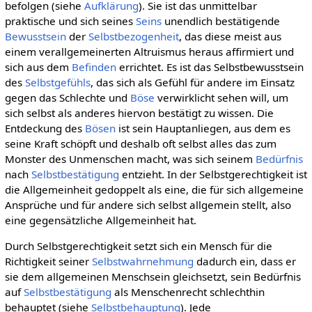
befolgen (siehe
Aufklärung
). Sie ist das unmittelbar
praktische und sich seines
Seins
unendlich bestätigende
Bewusstsein
der
Selbstbezogenheit
, das diese meist aus
einem verallgemeinerten Altruismus heraus affirmiert und
sich aus dem
Befinden
errichtet. Es ist das Selbstbewusstsein
des
Selbstgefühls
, das sich als Gefühl für andere im Einsatz
gegen das Schlechte und
Böse
verwirklicht sehen will, um
sich selbst als anderes hiervon bestätigt zu wissen. Die
Entdeckung des
Bösen
ist sein Hauptanliegen, aus dem es
seine Kraft schöpft und deshalb oft selbst alles das zum
Monster des Unmenschen macht, was sich seinem
Bedürfnis
nach
Selbstbestätigung
entzieht. In der Selbstgerechtigkeit ist
die Allgemeinheit gedoppelt als eine, die für sich allgemeine
Ansprüche und für andere sich selbst allgemein stellt, also
eine gegensätzliche Allgemeinheit hat.
Durch Selbstgerechtigkeit setzt sich ein Mensch für die
Richtigkeit seiner
Selbstwahrnehmung
dadurch ein, dass er
sie dem allgemeinen Menschsein gleichsetzt, sein Bedürfnis
auf
Selbstbestätigung
als Menschenrecht schlechthin
behauptet (siehe
Selbstbehauptung
). Jede