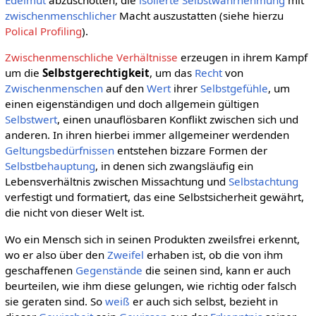
Edelmut
abzuschotten, die
isolierte
Selbstwahrnehmung
mit
zwischenmenschlicher
Macht auszustatten (siehe hierzu
Polical Profiling
).
Zwischenmenschliche Verhältnisse
erzeugen in ihrem Kampf
um die
Selbstgerechtigkeit
, um das
Recht
von
Zwischenmenschen
auf den
Wert
ihrer
Selbstgefühle
, um
einen eigenständigen und doch allgemein gültigen
Selbstwert
, einen unauflösbaren Konflikt zwischen sich und
anderen. In ihren hierbei immer allgemeiner werdenden
Geltungsbedürfnissen
entstehen bizzare Formen der
Selbstbehauptung
, in denen sich zwangsläufig ein
Lebensverhältnis zwischen Missachtung und
Selbstachtung
verfestigt und formatiert, das eine Selbstsicherheit gewährt,
die nicht von dieser Welt ist.
Wo ein Mensch sich in seinen Produkten zweilsfrei erkennt,
wo er also über den
Zweifel
erhaben ist, ob die von ihm
geschaffenen
Gegenstände
die seinen sind, kann er auch
beurteilen, wie ihm diese gelungen, wie richtig oder falsch
sie geraten sind. So
weiß
er auch sich selbst, bezieht in