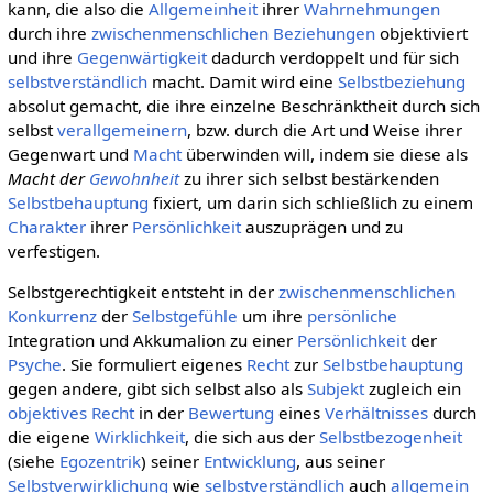
kann, die also die
Allgemeinheit
ihrer
Wahrnehmungen
durch ihre
zwischenmenschlichen Beziehungen
objektiviert
und ihre
Gegenwärtigkeit
dadurch verdoppelt und für sich
selbstverständlich
macht. Damit wird eine
Selbstbeziehung
absolut gemacht, die ihre einzelne Beschränktheit durch sich
selbst
verallgemeinern
, bzw. durch die Art und Weise ihrer
Gegenwart und
Macht
überwinden will, indem sie diese als
Macht der
Gewohnheit
zu ihrer sich selbst bestärkenden
Selbstbehauptung
fixiert, um darin sich schließlich zu einem
Charakter
ihrer
Persönlichkeit
auszuprägen und zu
verfestigen.
Selbstgerechtigkeit entsteht in der
zwischenmenschlichen
Konkurrenz
der
Selbstgefühle
um ihre
persönliche
Integration und Akkumalion zu einer
Persönlichkeit
der
Psyche
. Sie formuliert eigenes
Recht
zur
Selbstbehauptung
gegen andere, gibt sich selbst also als
Subjekt
zugleich ein
objektives
Recht
in der
Bewertung
eines
Verhältnisses
durch
die eigene
Wirklichkeit
, die sich aus der
Selbstbezogenheit
(siehe
Egozentrik
) seiner
Entwicklung
, aus seiner
Selbstverwirklichung
wie
selbstverständlich
auch
allgemein