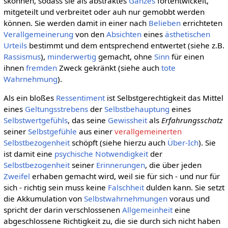
skönnen, sodass sie als abstraktes
Ganzes
fortentwickelt,
mitgeteilt und verbreitet oder auh nur gemobbt werden
können. Sie werden damit in einer nach
Belieben
errichteten
Verallgemeinerung
von den
Absichten
eines
ästhetischen
Urteils
bestimmt und dem entsprechend entwertet (siehe z.B.
Rassismus
),
minderwertig
gemacht, ohne
Sinn
für einen
ihnen
fremden
Zweck gekränkt (siehe auch
tote
Wahrnehmung
).
Als ein bloßes
Ressentiment
ist Selbstgerechtigkeit das Mittel
eines
Geltungsstrebens
der
Selbstbehauptung
eines
Selbstwertgefühls
, das seine
Gewissheit
als
Erfahrungsschatz
seiner
Selbstgefühle
aus einer
verallgemeinerten
Selbstbezogenheit
schöpft (siehe hierzu auch
Über-Ich
). Sie
ist damit eine
psychische
Notwendigkeit
der
Selbstbezogenheit
seiner
Erinnerungen
, die über jeden
Zweifel
erhaben gemacht wird, weil sie für sich - und nur für
sich - richtig sein muss keine
Falschheit
dulden kann. Sie setzt
die Akkumulation von
Selbstwahrnehmungen
voraus und
spricht der darin verschlossenen
Allgemeinheit
eine
abgeschlossene Richtigkeit zu, die sie durch sich nicht haben