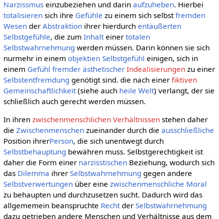
Narzissmus
einzubeziehen und darin
aufzuheben
. Hierbei
totalisieren
sich ihre
Gefühle
zu einem sich selbst
fremden
Wesen
der
Abstraktion
ihrer hierdurch
entäußerten
Selbstgefühle
, die zum
Inhalt
einer
totalen
Selbstwahrnehmung
werden müssen. Darin können sie sich
nurmehr in einem
objektien Selbstgefühl
einigen, sich in
einem
Gefühl
fremder
ästhetischer
Indealisierungen
zu einer
Selbstentfremdung
genötigt sind. die nach einer
fiktiven
Gemeinschaftlichkeit
(siehe auch
heile Welt
) verlangt, der sie
schließlich auch gerecht werden müssen.
In ihren
zwischenmenschlichen Verhältnissen
stehen daher
die
Zwischenmenschen
zueinander durch die
ausschließliche
Position ihrer
Person
, die sich unentwegt durch
Selbstbehauptung
bewähren muss. Selbstgerechtigkeit ist
daher die Form einer
narzisstischen
Beziehung, wodurch sich
das
Dilemma
ihrer
Selbstwahrnehmung
gegen andere
Selbstverwertungen
über eine
zwischenmenschliche
Moral
zu behaupten und durchzusetzen sucht. Dadurch wird das
allgememein beanspruchte
Recht
der
Selbstwahrnehmung
dazu getrieben andere Menschen und Verhältnisse aus dem