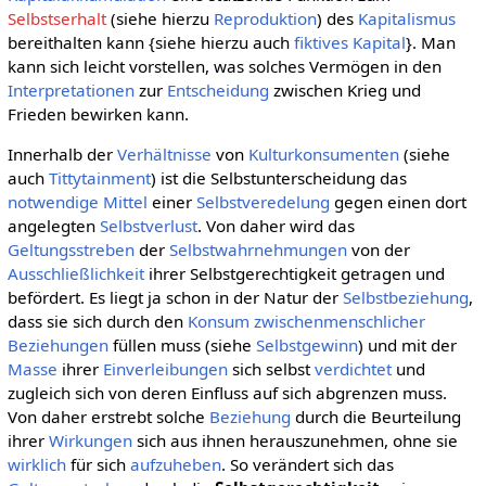
Selbstserhalt
(siehe hierzu
Reproduktion
) des
Kapitalismus
bereithalten kann {siehe hierzu auch
fiktives Kapital
}. Man
kann sich leicht vorstellen, was solches Vermögen in den
Interpretationen
zur
Entscheidung
zwischen Krieg und
Frieden bewirken kann.
Innerhalb der
Verhältnisse
von
Kulturkonsumenten
(siehe
auch
Tittytainment
) ist die Selbstunterscheidung das
notwendige
Mittel
einer
Selbstveredelung
gegen einen dort
angelegten
Selbstverlust
. Von daher wird das
Geltungsstreben
der
Selbstwahrnehmungen
von der
Ausschließlichkeit
ihrer Selbstgerechtigkeit getragen und
befördert. Es liegt ja schon in der Natur der
Selbstbeziehung
,
dass sie sich durch den
Konsum
zwischenmenschlicher
Beziehungen
füllen muss (siehe
Selbstgewinn
) und mit der
Masse
ihrer
Einverleibungen
sich selbst
verdichtet
und
zugleich sich von deren Einfluss auf sich abgrenzen muss.
Von daher erstrebt solche
Beziehung
durch die Beurteilung
ihrer
Wirkungen
sich aus ihnen herauszunehmen, ohne sie
wirklich
für sich
aufzuheben
. So verändert sich das