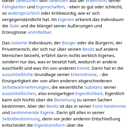
dieser
Gewissheit
sein
Gewissen
aus der
Erkenntnis
seiner
Fähigkeiten
und
Eigenschaften
, - eben so gut oder schlecht,
so
widersprüchlich
oder kritikwürdig, wie er sich
vergegenständlicht hat. Im
Eigenen
erkennt das Individuum
die
Güte
und die Mängel seiner Äußerungen und
Erzeugnisse
unmittelbar
.
Das
isolierte
Individuum, der
Bürger
oder die Bürgerin, der
Privatmensch, der sich nur über seinen
Besitz
auf andere
Menschen bezieht, erfährt darin nichts wirklich Eigenes,
sondern nur das, was er besetzt hält, wodurch er andere
auschließt und was ihn von anderen
trennt
. Darin hat er die
ausschließliche
Grundlage seiner
Erkenntnisse
, - die
Einzigartigkeit der von allen anderen abgeschiedenen
Selbstwahrnehmungen
, die wesentliche
Substanz
seiner
ausschließlichen
, also einzigartigen
Eigentlichkeit
. Eigentlich
kann sich Nichts über die
Beziehung
zu seinen Sachen
bestimmen. Aber der
Besitz
ist das in seiner
Form bestimmte
und
bestimmende
Eigene
. Darin gilt alles in seiner
Selbstbestimmung
, denn vor jeder anderen Entschließung
entscheidet die
Eigentumsform
über die