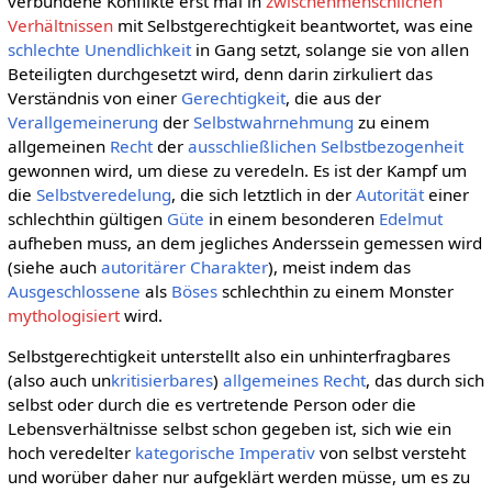
verbundene Konflikte erst mal in
zwischenmenschlichen
Verhältnissen
mit Selbstgerechtigkeit beantwortet, was eine
schlechte Unendlichkeit
in Gang setzt, solange sie von allen
Beteiligten durchgesetzt wird, denn darin zirkuliert das
Verständnis von einer
Gerechtigkeit
, die aus der
Verallgemeinerung
der
Selbstwahrnehmung
zu einem
allgemeinen
Recht
der
ausschließlichen
Selbstbezogenheit
gewonnen wird, um diese zu veredeln. Es ist der Kampf um
die
Selbstveredelung
, die sich letztlich in der
Autorität
einer
schlechthin gültigen
Güte
in einem besonderen
Edelmut
aufheben muss, an dem jegliches Anderssein gemessen wird
(siehe auch
autoritärer Charakter
), meist indem das
Ausgeschlossene
als
Böses
schlechthin zu einem Monster
mythologisiert
wird.
Selbstgerechtigkeit unterstellt also ein unhinterfragbares
(also auch un
kritisierbares
)
allgemeines
Recht
, das durch sich
selbst oder durch die es vertretende Person oder die
Lebensverhältnisse selbst schon gegeben ist, sich wie ein
hoch veredelter
kategorische Imperativ
von selbst versteht
und worüber daher nur aufgeklärt werden müsse, um es zu