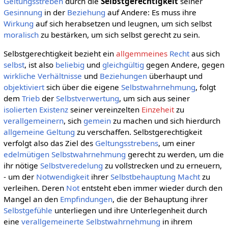
Geltungsstreben
durch die
Selbstgerechtigkeit
seiner
Gesinnung
in der
Beziehung
auf Andere: Es muss ihre
Wirkung
auf sich herabsetzen und leugnen, um sich selbst
moralisch
zu bestärken, um sich selbst gerecht zu sein.
Selbstgerechtigkeit bezieht ein
allgemmeines
Recht
aus sich
selbst
, ist also
beliebig
und
gleichgültig
gegen Andere, gegen
wirkliche
Verhältnisse
und
Beziehungen
überhaupt und
objektiviert
sich über die eigene
Selbstwahrnehmung
, folgt
dem
Trieb
der
Selbstverwertung
, um sich aus seiner
isolierten
Existenz
seiner vereinzelten
Einzeheit
zu
verallgemeinern
, sich
gemein
zu machen und sich hierdurch
allgemeine
Geltung
zu verschaffen. Selbstgerechtigkeit
verfolgt also das Ziel des
Geltungsstrebens
, um einer
edelmütigen
Selbstwahrnehmung
gerecht zu werden, um die
ihr nötige
Selbstveredelung
zu vollstrecken und zu erneuern,
- um der
Notwendigkeit
ihrer
Selbstbehauptung
Macht
zu
verleihen. Deren
Not
entsteht eben immer wieder durch den
Mangel an den
Empfindungen
, die der Behauptung ihrer
Selbstgefühle
unterliegen und ihre Unterlegenheit durch
eine
verallgemeinerte
Selbstwahrnehmung
in ihrem