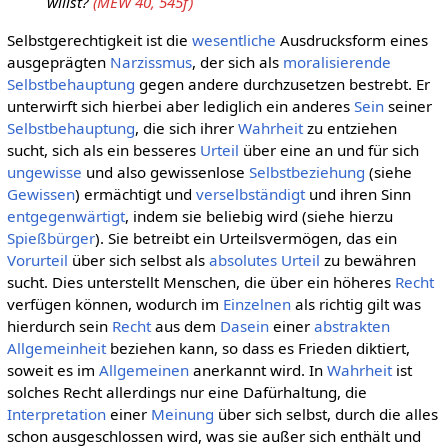
willst?
(MEW 40, 545f)
Selbstgerechtigkeit ist die
wesentliche
Ausdrucksform eines
ausgeprägten
Narzissmus
, der sich als
moralisierende
Selbstbehauptung
gegen andere durchzusetzen bestrebt. Er
unterwirft sich hierbei aber lediglich ein anderes
Sein
seiner
Selbstbehauptung
, die sich ihrer
Wahrheit
zu entziehen
sucht, sich als ein besseres
Urteil
über eine an und für sich
ungewisse
und also gewissenlose
Selbstbeziehung
(siehe
Gewissen
) ermächtigt und
verselbständigt
und ihren Sinn
entgegenwärtigt
, indem sie beliebig wird (siehe hierzu
Spießbürger
). Sie betreibt ein Urteilsvermögen, das ein
Vorurteil
über sich selbst als
absolutes
Urteil
zu bewähren
sucht. Dies unterstellt Menschen, die über ein höheres
Recht
verfügen können, wodurch im
Einzelnen
als richtig gilt was
hierdurch sein
Recht
aus dem
Dasein
einer
abstrakten
Allgemeinheit
beziehen kann, so dass es Frieden diktiert,
soweit es im
Allgemeinen
anerkannt wird. In
Wahrheit
ist
solches Recht allerdings nur eine Dafürhaltung, die
Interpretation
einer
Meinung
über sich selbst, durch die alles
schon ausgeschlossen wird, was sie außer sich enthält und