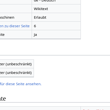
de - Deutsch
Wikitext
aschinen
Erlaubt
n zu dieser Seite
6
ite
Ja
zer (unbeschränkt)
zer (unbeschränkt)
für diese Seite ansehen.
hte