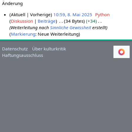
Änderung
Aktuell
Vorherige
10:59, 8. Mai 2025
Python
Diskussion
Beiträge
34 Bytes
+34
8
Weiterleitung nach
Sinnliche Gewissheit
erstellt
.
Markierung
:
Neue Weiterleitung
M
a
i
Datenschutz
Über kulturkritik
Haftungsausschluss
2
0
2
5