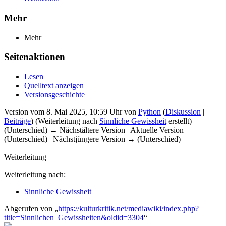
Mehr
Mehr
Seitenaktionen
Lesen
Quelltext anzeigen
Versionsgeschichte
Version vom 8. Mai 2025, 10:59 Uhr von
Python
(
Diskussion
|
Beiträge
)
(Weiterleitung nach
Sinnliche Gewissheit
erstellt)
(Unterschied) ← Nächstältere Version | Aktuelle Version
(Unterschied) | Nächstjüngere Version → (Unterschied)
Weiterleitung
Weiterleitung nach:
Sinnliche Gewissheit
Abgerufen von „
https://kulturkritik.net/mediawiki/index.php?
title=Sinnlichen_Gewissheiten&oldid=3304
“