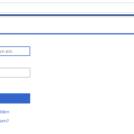
lden
sen?