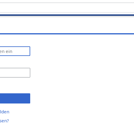
lden
sen?