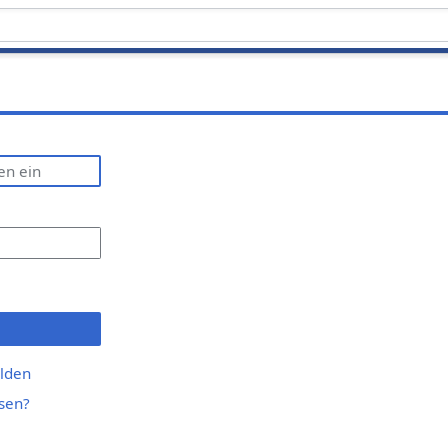
lden
sen?