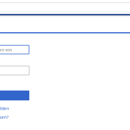
lden
sen?