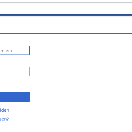
lden
sen?