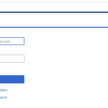
lden
sen?