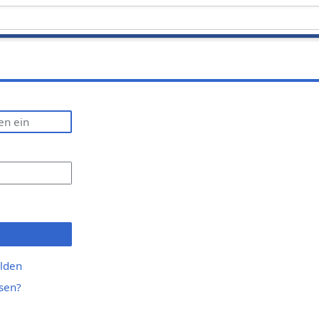
lden
sen?