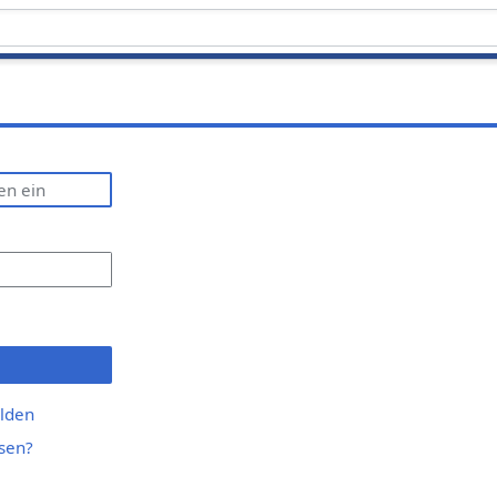
lden
sen?