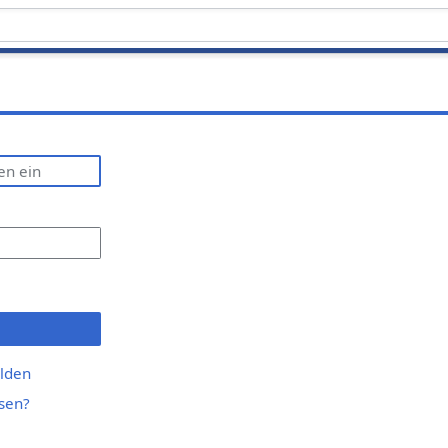
lden
sen?