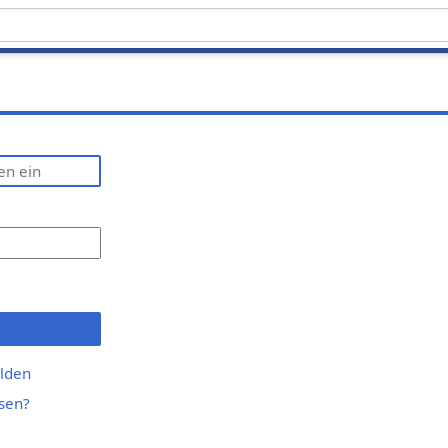
lden
sen?