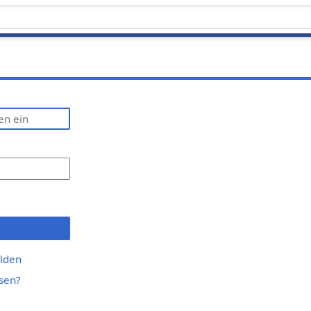
lden
sen?